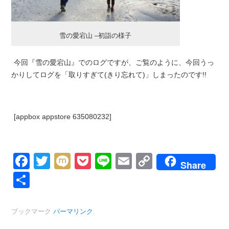
雪の愛宕山 –初詣の様子
今回『雪の愛宕山』でのログですが、ご覧のように、今回うっ
かりしてログを「取りすぎて(きり忘れて)」しまったのです!!
[appbox appstore 635080232]
Facebook
Twitter
Mixi
Pocket
Line
Email
Copy
Share
Link
共
有
ブックマーク
パーマリンク
.