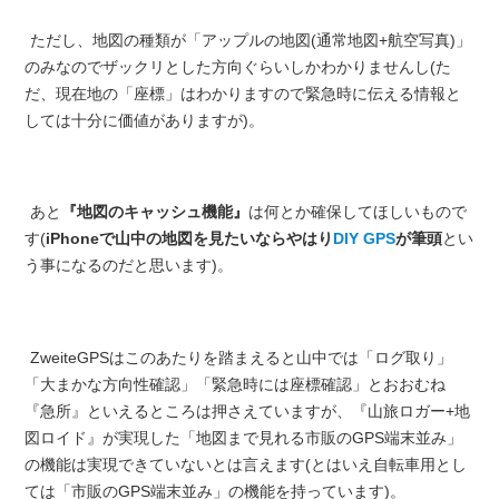
ただし、地図の種類が「アップルの地図(通常地図+航空写真)」
のみなのでザックリとした方向ぐらいしかわかりませんし(た
だ、現在地の「座標」はわかりますので緊急時に伝える情報と
しては十分に価値がありますが)。
あと
『地図のキャッシュ機能』
は何とか確保してほしいもので
す(
iPhoneで山中の地図を見たいならやはり
DIY GPS
が筆頭
とい
う事になるのだと思います)。
ZweiteGPSはこのあたりを踏まえると山中では「ログ取り」
「大まかな方向性確認」「緊急時には座標確認」とおおむね
『急所』といえるところは押さえていますが、『山旅ロガー+地
図ロイド』が実現した「地図まで見れる市販のGPS端末並み」
の機能は実現できていないとは言えます(とはいえ自転車用とし
ては「市販のGPS端末並み」の機能を持っています)。