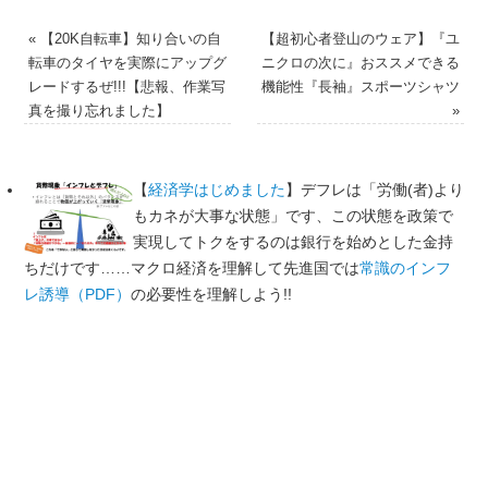
«
【20K自転車】知り合いの自
【超初心者登山のウェア】『ユ
転車のタイヤを実際にアップグ
ニクロの次に』おススメできる
レードするぜ!!!【悲報、作業写
機能性『長袖』スポーツシャツ
真を撮り忘れました】
»
【
経済学はじめました
】デフレは「労働(者)より
もカネが大事な状態」です、この状態を政策で
実現してトクをするのは銀行を始めとした金持
ちだけです……マクロ経済を理解して先進国では
常識のインフ
レ誘導（PDF）
の必要性を理解しよう!!