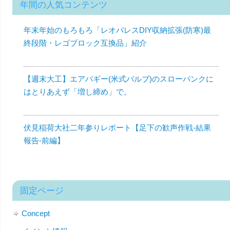
年間の人気コンテンツ
年末年始のもろもろ「レオパレスDIY収納拡張(防寒)最
終段階・レゴブロック互換品」紹介
【週末大工】エアバギー(米式バルブ)のスローパンクに
はとりあえず「増し締め」で。
伏見稲荷大社二年参りレポート【足下の歓声作戦-結果
報告-前編】
固定ページ
Concept