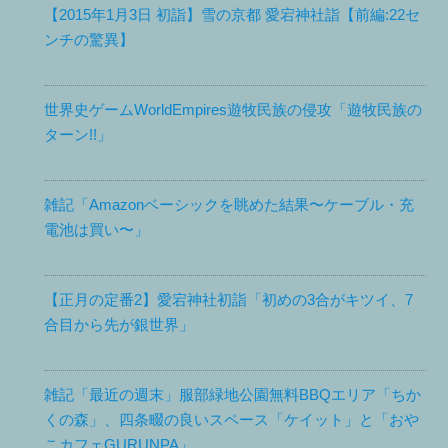
【2015年1月3日 初詣】雪の京都 愛宕神社詣【前編:22セ
ンチの驚異】
世界史ゲームWorldEmpires遊牧民族の侵攻「遊牧民族の
ターン!!」
雑記「Amazonベーシックを眺めた結果〜ケーブル・充
電池は買い〜」
【正月の定番2】愛宕神社初詣「初めの3合がキツイ、7
合目から先が銀世界」
雑記「最近の週末」服部緑地公園無料BBQエリア「ちか
くの森」、四条畷の良いスペース「ケイット」と「おや
こカフェGURUNPA」