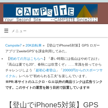
メニュー
Campsite7
»
20K自転車
» 【登山でiPhone5対策】GPS ロガー
アプリ”ZweiteGPS”を課金利用してみた。
【
初めての方はこちらへ
】『暑い時期には低山はやめておけ』
『高山は夏でも20°、春秋には吹雪くぞ』……常識を拾ってから
チャレンジしよう「
超初心者登山
」「
20000円からのスポーツサ
イクル
」レベルで"初められる工夫"を楽しんでいます。
※PR:本サイトのユニクロ・G.U.以外の商品リンクは広告リンク
です。このサイトの運営を賄う目的で設置しています※
【登山でiPhone5対策】GPS