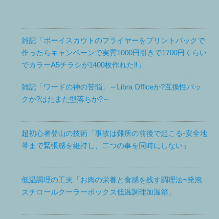
雑記「ボーイスカウトのフライヤーをプリントパックで
作ったらキャンペーンで実質1000円引きで1700円くらい
でカラーA5チラシが1400枚作れた‼︎」
雑記「ワードの神の苦悩」～Libra Officeか?互換性パッ
クか?はたまた型落ちか?～
超初心者登山の技術「事故は難所の前後で起こる-安全地
帯まで緊張感を維持し、二つの事を同時にしない」
低温調理の工夫「お肉の栄養と食感を残す調理法+発泡
スチロールクーラーボックス低温調理加温箱」