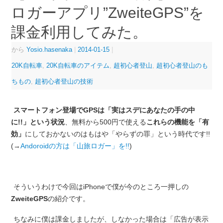
ロガーアプリ”ZweiteGPS”を
課金利用してみた。
から
Yosio.hasenaka
|
2014-01-15
|
20K自転車
,
20K自転車のアイテム
,
超初心者登山
,
超初心者登山のも
ちもの
,
超初心者登山の技術
スマートフォン登場でGPSは「実はスデにあなたの手の中
に!!」という状況
、無料から500円で使える
これらの機能を「有
効」
にしておかないのはもはや「やらずの罪」という時代です!!
(→
Andoroidの方は「山旅ロガー」を!!
)
そういうわけで今回はiPhoneで僕が今のところ一押しの
ZweiteGPS
の紹介です。
ちなみに僕は課金しましたが、しなかった場合は「広告が表示