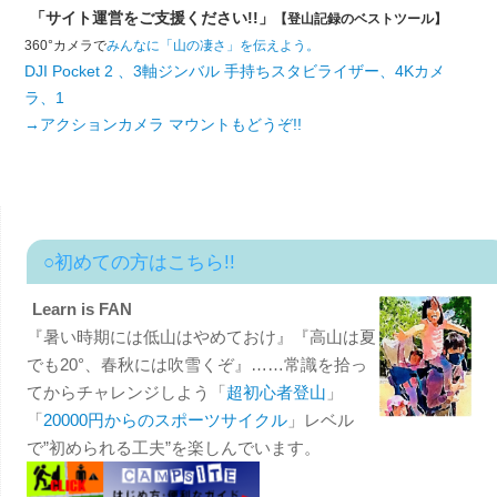
「サイト運営をご支援ください!!」
【登山記録のベストツール】
360°カメラで
みんなに「山の凄さ」を伝えよう。
DJI Pocket 2 、3軸ジンバル 手持ちスタビライザー、4Kカメ
ラ、1
→アクションカメラ マウントもどうぞ!!
○初めての方はこちら!!
Learn is FAN
『暑い時期には低山はやめておけ』『高山は夏
でも20°、春秋には吹雪くぞ』……常識を拾っ
てからチャレンジしよう「
超初心者登山
」
「
20000円からのスポーツサイクル
」レベル
で”初められる工夫”を楽しんでいます。