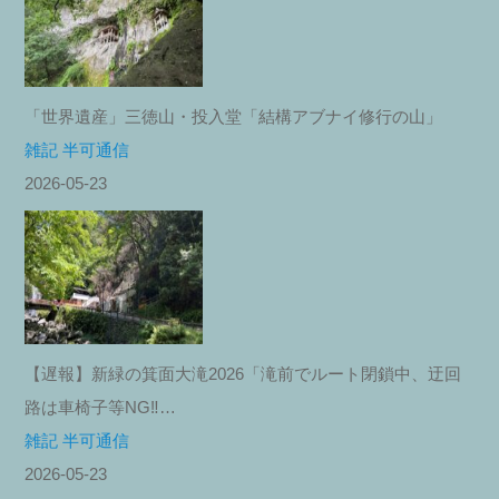
「世界遺産」三徳山・投入堂「結構アブナイ修行の山」
雑記 半可通信
2026-05-23
【遅報】新緑の箕面大滝2026「滝前でルート閉鎖中、迂回
路は車椅子等NG‼︎…
雑記 半可通信
2026-05-23