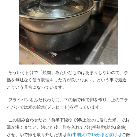
そういうわけで「焼肉」みたいなものはあまりしないので、余
熱を無駄なく使う調理をした方が良いなぁ～、という事で最近
こういう具合になっています。
フライパンをふた代わりに、下の鍋でゆで卵を作り、上のフラ
イパンでは米の給水(プレヒート)を行っています。
この組み合わせだと「前半下段ゆで卵/上段水に浸した米」でお
湯が沸くまでと、沸いた後、卵を入れて7分(半熟卵)給水(余熱)
させ、ゆで卵を取り外した後は
直(中弱火)で15分ほど炊けば
ご飯