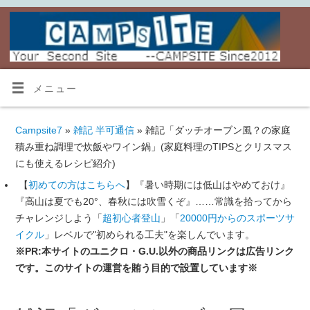
メニュー
Campsite7
»
雑記 半可通信
» 雑記「ダッチオーブン風？の家庭
積み重ね調理で炊飯やワイン鍋」(家庭料理のTIPSとクリスマス
にも使えるレシピ紹介)
【
初めての方はこちらへ
】『暑い時期には低山はやめておけ』
『高山は夏でも20°、春秋には吹雪くぞ』……常識を拾ってから
チャレンジしよう「
超初心者登山
」「
20000円からのスポーツサ
イクル
」レベルで"初められる工夫"を楽しんでいます。
※PR:本サイトのユニクロ・G.U.以外の商品リンクは広告リンク
です。このサイトの運営を賄う目的で設置しています※