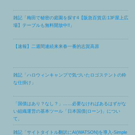
雑記「梅田で秘密の庭園を探す4【阪急百貨店:13F屋上広
場】テーブルも無料開放中!!」
【速報】二週間連続来来春一番的志賀高原
雑記「ハロウィンキャンプで気づいたロゴステントの粋
な仕掛け」
「国債はあり？なし？」……必要なければあるはずがな
い組織運営の基本ツール「日本国債(ローン)」につい
て。
雑記「サイトタイトル翻訳にAI(WATSON)を導入-Simple