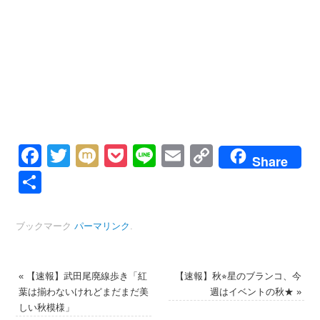
Facebook
Twitter
Mixi
Pocket
Line
Email
Copy
Share
Link
共
有
ブックマーク
パーマリンク
.
«
【速報】武田尾廃線歩き「紅
【速報】秋⭐︎星のブランコ、今
葉は揃わないけれどまだまだ美
週はイベントの秋★
»
しい秋模様」