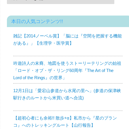
本日の人気コンテンツ!!
雑記【2014ノーベル賞】「脳には『空間を把握する機能
がある』」【生理学・医学賞】
吟遊詩人の末裔、地図を使うストーリーテリングの始祖
「ロード・オブ・ザ・リング60周年『The Art of The
Lord of the Rings』の世界」
12月1日は「愛宕山参道から水尾の里へ」(参道の保津峡
駅行きのルートから米買い道へ合流)
【超初心者にも余裕!! 散歩+α】私市から『星のブラン
コ』へのトレッキングルート【山行報告】