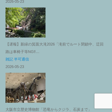
2026-05-23
【遅報】新緑の箕面大滝2026「滝前でルート閉鎖中、迂回
路は車椅子等NG‼︎…
雑記 半可通信
2026-05-23
大阪市立歴史博物館「恐竜からクジラ、石炭まで」