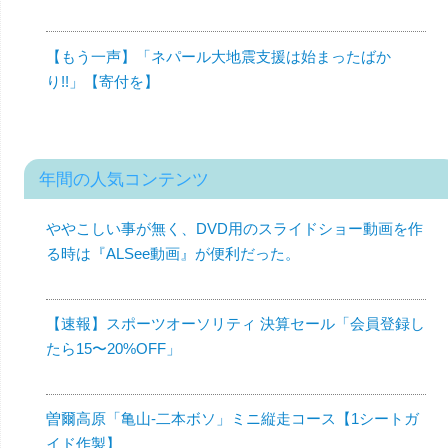
【もう一声】「ネパール大地震支援は始まったばか
り!!」【寄付を】
年間の人気コンテンツ
ややこしい事が無く、DVD用のスライドショー動画を作
る時は『ALSee動画』が便利だった。
【速報】スポーツオーソリティ 決算セール「会員登録し
たら15〜20%OFF」
曽爾高原「亀山-二本ボソ」ミニ縦走コース【1シートガ
イド作製】