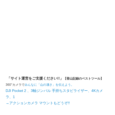
「サイト運営をご支援ください!!」
【登山記録のベストツール】
360°カメラで
みんなに「山の凄さ」を伝えよう。
DJI Pocket 2 、3軸ジンバル 手持ちスタビライザー、4Kカメ
ラ、1
→アクションカメラ マウントもどうぞ!!