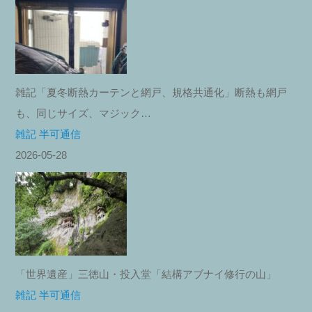
雑記「夏冬断熱カーテンと網戸、規格共通化」断熱も網戸
も、同じサイズ、マジック…
雑記 半可通信
2026-05-28
「世界遺産」三徳山・投入堂「結構アブナイ修行の山」
雑記 半可通信