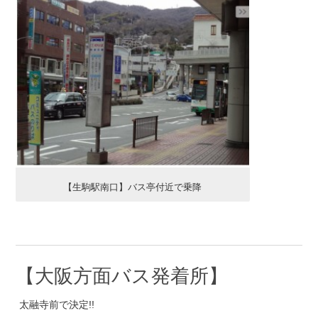
【生駒駅南口】バス亭付近で乗降
【大阪方面バス発着所】
太融寺前で決定!!