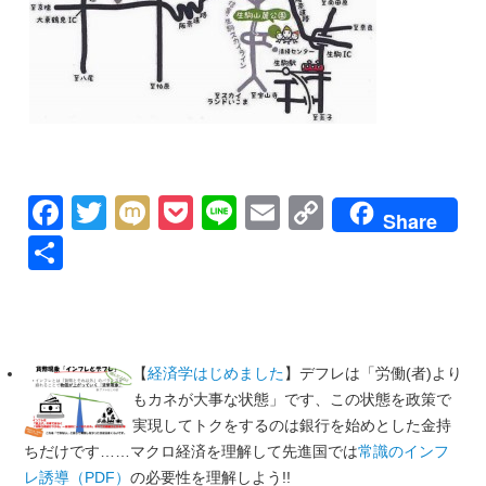
Facebook
Twitter
Mixi
Pocket
Line
Email
Copy
Share
Link
共
有
【
経済学はじめました
】デフレは「労働(者)より
もカネが大事な状態」です、この状態を政策で
実現してトクをするのは銀行を始めとした金持
ちだけです……マクロ経済を理解して先進国では
常識のインフ
レ誘導（PDF）
の必要性を理解しよう!!