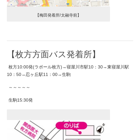
【梅田発着所/太融寺前】
【枚方方面バス発着所】
枚方10:00発(ラポール枚方)→寝屋川市駅10：30→東寝屋川駅
10：50→忍ヶ丘駅11：00→生駒
～～～～～
生駒15:30発