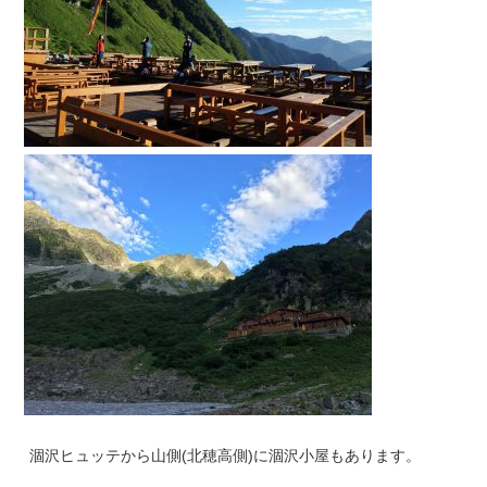
涸沢ヒュッテから山側(北穂高側)に涸沢小屋もあります。