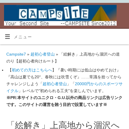
メニュー
Campsite7
»
超初心者登山
» 「絵解き」上高地から涸沢への道
のり【超初心者向けルート】
【
初めての方はこちらへ
】『暑い時期には低山はやめておけ』
『高山は夏でも20°、春秋には吹雪くぞ』……常識を拾ってから
チャレンジしよう「
超初心者登山
」「
20000円からのスポーツサ
イクル
」レベルで"初められる工夫"を楽しんでいます。
※PR:本サイトのユニクロ・G.U.以外の商品リンクは広告リンク
です。このサイトの運営を賄う目的で設置しています※
「絵解き」上高地から涸沢へ