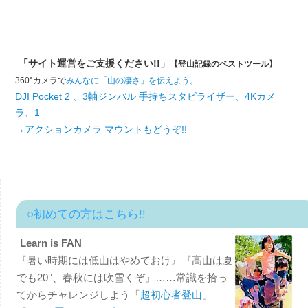
「サイト運営をご支援ください!!」
【登山記録のベストツール】
360°カメラで
みんなに「山の凄さ」を伝えよう。
DJI Pocket 2 、3軸ジンバル 手持ちスタビライザー、4Kカメ
ラ、1
→アクションカメラ マウントもどうぞ!!
○初めての方はこちら!!
Learn is FAN
『暑い時期には低山はやめておけ』『高山は夏
でも20°、春秋には吹雪くぞ』……常識を拾っ
てからチャレンジしよう「
超初心者登山
」