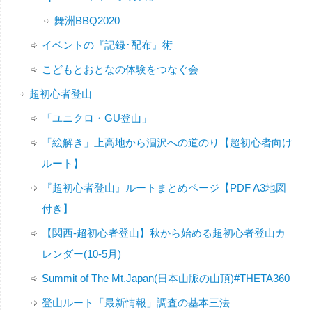
舞洲BBQ2020
イベントの『記録･配布』術
こどもとおとなの体験をつなぐ会
超初心者登山
「ユニクロ・GU登山」
「絵解き」上高地から涸沢への道のり【超初心者向け
ルート】
『超初心者登山』ルートまとめページ【PDF A3地図
付き】
【関西-超初心者登山】秋から始める超初心者登山カ
レンダー(10-5月)
Summit of The Mt.Japan(日本山脈の山頂)#THETA360
登山ルート「最新情報」調査の基本三法