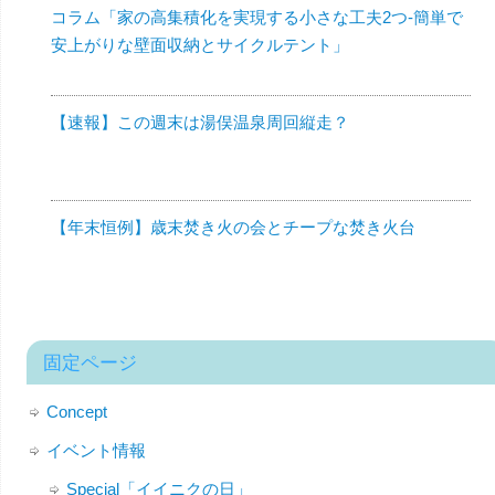
コラム「家の高集積化を実現する小さな工夫2つ-簡単で
安上がりな壁面収納とサイクルテント」
【速報】この週末は湯俣温泉周回縦走？
【年末恒例】歳末焚き火の会とチープな焚き火台
固定ページ
Concept
イベント情報
Special「イイニクの日」