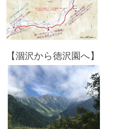
【涸沢から徳沢園へ】