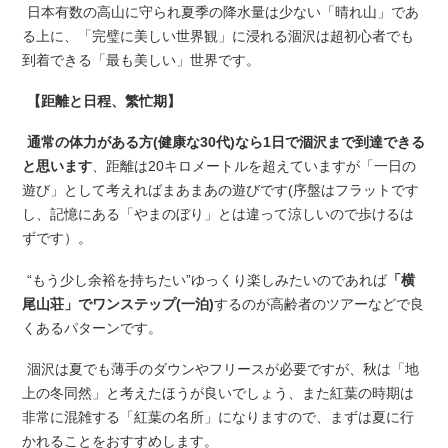
日本有数の高山に守られ夏季の降水量は少ない「晴れ山」であ
る上に、「完璧に美しい世界観」に浸れる涸沢は超初心者でも
到着できる「最も美しい」世界です。
【距離と日程、繁忙期】
通常の体力がある方(健康な30代)なら1日で涸沢まで到達できる
と思います
、距離は20キロメートルを超えていますが「一日の
遊び」として考えればまあまあの遊びです(序盤はフラットです
し、記憶にある「やまのぼり」とは違って涼しいので歩けるは
ずです）。
“もう少し余裕を持ちたい”ゆっくり楽しみたいのであれば
「横
尾山荘」でワンステップ(一泊)
するのが高齢者のツアーなどで良
くあるパターンです。
涸沢は夏でも薄手のダウンやフリースが必要ですが、秋は「地
上の冬同然」と考えたほうが良いでしょう、また紅葉の時期は
非常に混雑する「紅葉の名所」になりますので、まずは夏に行
かれることをおすすめします。