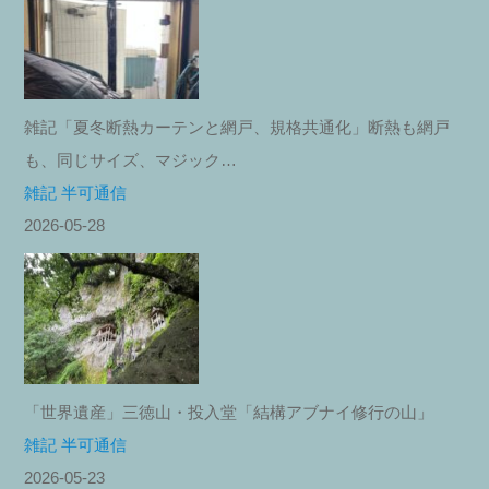
雑記「夏冬断熱カーテンと網戸、規格共通化」断熱も網戸
も、同じサイズ、マジック…
雑記 半可通信
2026-05-28
「世界遺産」三徳山・投入堂「結構アブナイ修行の山」
雑記 半可通信
2026-05-23