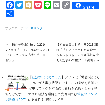
Facebook
Twitter
Mixi
Pocket
Line
Email
Copy
Share
Link
共
有
ブックマーク
パーマリンク
.
«
【初心者登山】槍ヶ岳2016-
【初心者登山】槍ヶ岳2016-3日
2.5日目「山頂まで130ｍ大人の
目「『ちょっとーした冒険ー、
ジャングルジム『槍ヶ岳山頂
うぉうぉうぉー』東鎌尾根を少
部』」
しだけ歩いて槍沢→上高地」
»
【
経済学はじめました
】デフレは「労働(者)より
もカネが大事な状態」です、この状態を政策で
実現してトクをするのは銀行を始めとした金持
ちだけです……マクロ経済を理解して先進国では
常識のインフ
レ誘導（PDF）
の必要性を理解しよう!!