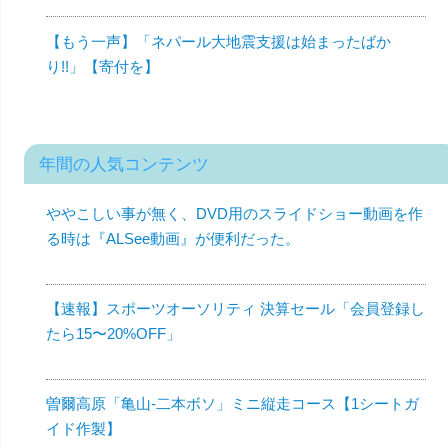
【もう一声】「ネパール大地震支援は始まったばか
り!!」【寄付を】
年間の人気コンテンツ
ややこしい事が無く、DVD用のスライドショー動画を作
る時は『ALSee動画』が便利だった。
【速報】スポーツオーソリティ 決算セール「会員登録し
たら15〜20%OFF」
曽爾高原「亀山-二本ボソ」ミニ縦走コース【1シートガ
イド作製】