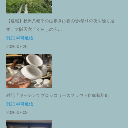
【速報】秋田八幡平の山歩きは春の音/祭りの夜を繰り返
す、大阪天六「くらしの今…
雑記 半可通信
2026-07-20
雑記「キッチンでブロッコリースプラウト自家栽培!!」
雑記 半可通信
2026-07-09