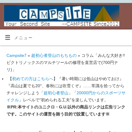
メニュー
Campsite7
»
超初心者登山のもちもの
» コラム「みんな大好き!!
ビクトリノックスのマルチツールの修理を直営店で(700円ナ
リ)」
【
初めての方はこちらへ
】『暑い時期には低山はやめておけ』
『高山は夏でも20°、春秋には吹雪くぞ』……常識を拾ってから
チャレンジしよう「
超初心者登山
」「
20000円からのスポーツサ
イクル
」レベルで"初められる工夫"を楽しんでいます。
※PR:本サイトのユニクロ・G.U.以外の商品リンクは広告リンク
です。このサイトの運営を賄う目的で設置しています※