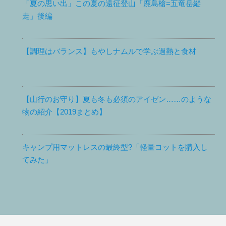
「夏の思い出」この夏の遠征登山「鹿島槍=五竜岳縦
走」後編
【調理はバランス】もやしナムルで学ぶ過熱と食材
【山行のお守り】夏も冬も必須のアイゼン……のような
物の紹介【2019まとめ】
キャンプ用マットレスの最終型?「軽量コットを購入し
てみた」