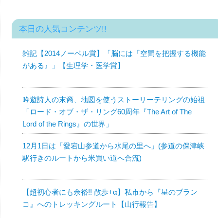
本日の人気コンテンツ!!
雑記【2014ノーベル賞】「脳には『空間を把握する機能
がある』」【生理学・医学賞】
吟遊詩人の末裔、地図を使うストーリーテリングの始祖
「ロード・オブ・ザ・リング60周年『The Art of The
Lord of the Rings』の世界」
12月1日は「愛宕山参道から水尾の里へ」(参道の保津峡
駅行きのルートから米買い道へ合流)
【超初心者にも余裕!! 散歩+α】私市から『星のブラン
コ』へのトレッキングルート【山行報告】