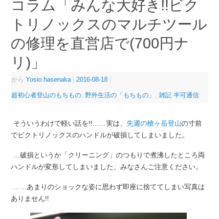
コラム「みんな大好き!!ビク
トリノックスのマルチツール
の修理を直営店で(700円ナ
リ)」
から
Yosio.hasenaka
|
2016-08-18
|
超初心者登山のもちもの
,
野外生活の「もちもの」
,
雑記 半可通信
そういうわけで軽い話を!!……実は、
先週の槍ヶ岳登山
の寸前
でビクトリノックスのハンドルが破損してしまいました。
…破損というか「クリーニング」のつもりで煮沸したところ両
ハンドルが変形してしまいました、みなさんご注意ください。
……あまりのショックな姿に思わず即座に捨ててしまい写真は
ありません!!