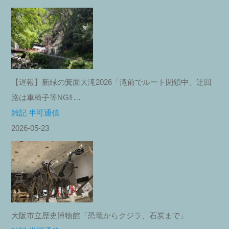
【遅報】新緑の箕面大滝2026「滝前でルート閉鎖中、迂回
路は車椅子等NG‼︎…
雑記 半可通信
2026-05-23
大阪市立歴史博物館「恐竜からクジラ、石炭まで」