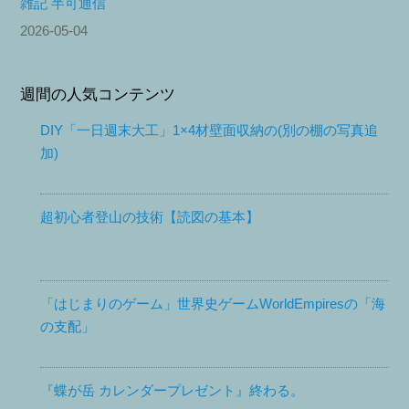
雑記 半可通信
2026-05-04
週間の人気コンテンツ
DIY「一日週末大工」1×4材壁面収納の(別の棚の写真追
加)
超初心者登山の技術【読図の基本】
「はじまりのゲーム」世界史ゲームWorldEmpiresの「海
の支配」
『蝶が岳 カレンダープレゼント』終わる。