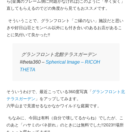
ら(金属のフレーム側に問題がなければ)このように「早く安く」
直してもらえるのでどの角度から見てもおススメです。
そういうことで、グランフロント「ご縁のない」施設だと思い
きや好日山荘とモンベル以外にも付き合いのあるお店があるこ
とに気付いて良かった!!
グランフロント北館テラスガーデン
#theta360 –
Spherical Image – RICOH
THETA
そういうわけで、最近こっている360度写真「
グランフロント北
テラスガーデン
」をアップしてみます。
六甲山まで見渡せるなかなかワイルドな庭園です。
ちなみに、今回は有料（自分で壊してるからね）でしたが、こ
のあと「ハサミのバネ折れ」のときには無料でした!!2023!!場所