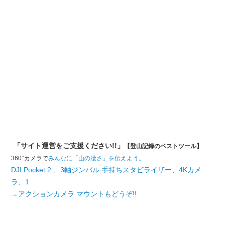
「サイト運営をご支援ください!!」
【登山記録のベストツール】
360°カメラで
みんなに「山の凄さ」を伝えよう。
DJI Pocket 2 、3軸ジンバル 手持ちスタビライザー、4Kカメ
ラ、1
→アクションカメラ マウントもどうぞ!!