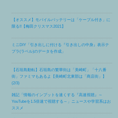
【オススメ】モバイルバッテリーは「ケーブル付き」に
限る!!【梅田クリスマス2021】
ミニDIY「引き出しに付ける『引き出しの中身』表示テ
プラ(ラベル)のデータを作成」
【石垣島動転】石垣島の繁華街は「美崎町」「十八番
街」ファミマもあるよ【美崎町北東部は「商店街」】
(2/3)
雑記「情報のインプットを速くする『高速視聴』～
YouTubeを1.5倍速で視聴する～」ニュースや学習系はお
ススメ