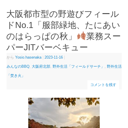
大阪都市型の野遊びフィール
ドNo.1「服部緑地、たにあい
のはらっぱの秋」
業務スー
パーJITバーベキュー
から
Yosio.hasenaka
|
2023-11-16
|
みんなのBBQ
,
大阪府北部
,
野外生活「フィールドサーチ」
,
野外生活
「焚き火」
コメントを残す