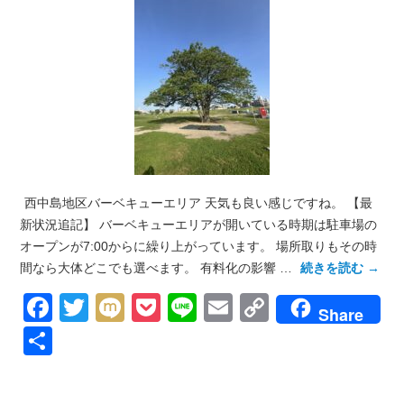
西中島地区バーベキューエリア 天気も良い感じですね。 【最
新状況追記】 バーベキューエリアが開いている時期は駐車場の
オープンが7:00からに繰り上がっています。 場所取りもその時
間なら大体どこでも選べます。 有料化の影響 …
続きを読む
→
Facebook
Twitter
Mixi
Pocket
Line
Email
Copy
Share
Link
共
有