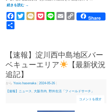
続きを読む
→
Facebook
Twitter
Mixi
Pocket
Line
Email
Copy
Share
Link
共
有
【速報】淀川西中島地区バー
ベキューエリア
【最新状況
追記】
から
Yosio.hasenaka
|
2024-05-26
|
【速報】ニュース
,
大阪市内
,
野外生活「フィールドサーチ」
コメントを残す