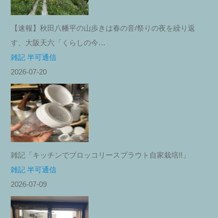
【速報】秋田八幡平の山歩きは春の音/祭りの夜を繰り返
す、大阪天六「くらしの今…
雑記 半可通信
2026-07-20
雑記「キッチンでブロッコリースプラウト自家栽培!!」
雑記 半可通信
2026-07-09