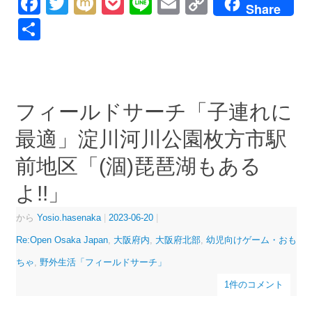
Facebook
Twitter
Mixi
Pocket
Line
Email
Copy
Share
Link
共
有
フィールドサーチ「子連れに
最適」淀川河川公園枚方市駅
前地区「(涸)琵琶湖もある
よ!!」
から
Yosio.hasenaka
|
2023-06-20
|
Re:Open Osaka Japan
,
大阪府内
,
大阪府北部
,
幼児向けゲーム・おも
ちゃ
,
野外生活「フィールドサーチ」
1件のコメント