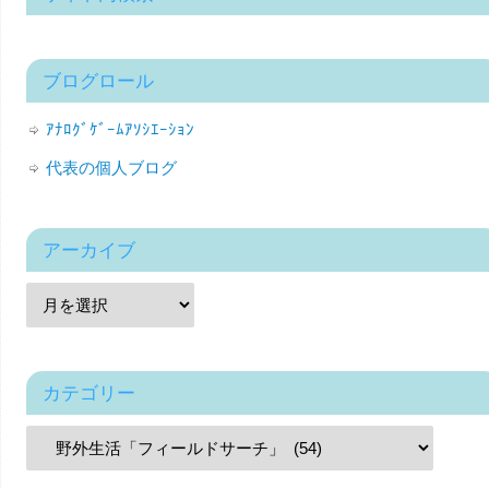
ブログロール
ｱﾅﾛｸﾞｹﾞｰﾑｱｿｼｴｰｼｮﾝ
代表の個人ブログ
アーカイブ
カテゴリー