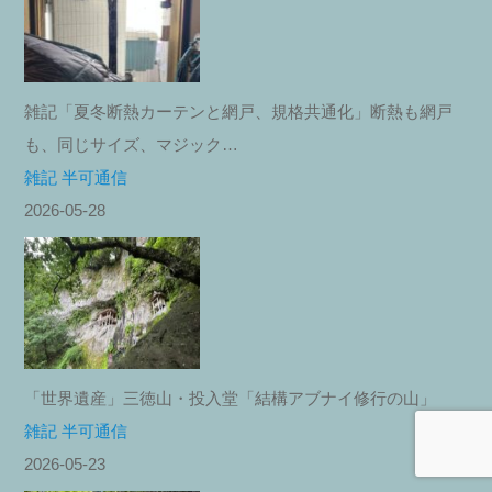
雑記「夏冬断熱カーテンと網戸、規格共通化」断熱も網戸
も、同じサイズ、マジック…
雑記 半可通信
2026-05-28
「世界遺産」三徳山・投入堂「結構アブナイ修行の山」
雑記 半可通信
2026-05-23