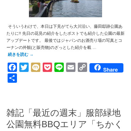
そういうわけで、本日は下見がてら大川沿い、藤田邸跡公園あ
たりに!! 先日の花見の紹介をしたポストでも紹介した公園の最新
アップデートです。 最後ではジャパンのお酒売り場の写真とコ
ーナンの外観(と販売物)のざっとした紹介を載 …
続きを読む
→
Facebook
Twitter
Mixi
Pocket
Line
Email
Copy
Share
Link
共
有
雑記「最近の週末」服部緑地
公園無料BBQエリア「ちかく