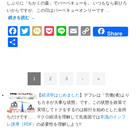
しぶりに「ちかくの森」でバーベキューを。 いつもなら薪ひろ
いからですが、この日はバーベキューオンリーです …
続きを読む
→
Facebook
Twitter
Mixi
Pocket
Line
Email
Copy
Share
Link
共
有
1
2
3
›
»
【
経済学はじめました
】デフレは「労働(者)より
もカネが大事な状態」です、この状態を政策で
実現してトクをするのは銀行を始めとした金持
ちだけです……マクロ経済を理解して先進国では
常識のインフ
レ誘導（PDF）
の必要性を理解しよう!!