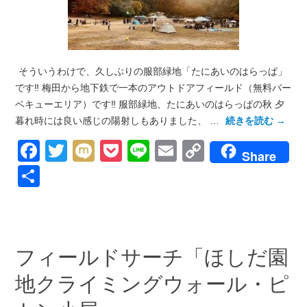
そういうわけで、久しぶりの服部緑地「たにあいのはらっぱ」
です‼︎ 梅田から地下鉄で一本のアウトドアフィールド（無料バー
ベキューエリア）です‼︎ 服部緑地、たにあいのはらっぱの秋 夕
暮れ時には良い感じの陽射しもありました、 …
続きを読む
→
Facebook
Twitter
Mixi
Pocket
Line
Email
Copy
Share
Link
共
有
フィールドサーチ「ほしだ園
地クライミングウォール・ピ