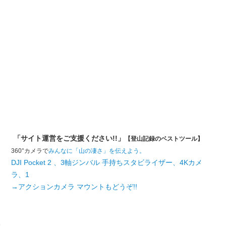
「サイト運営をご支援ください!!」
【登山記録のベストツール】
360°カメラで
みんなに「山の凄さ」を伝えよう。
DJI Pocket 2 、3軸ジンバル 手持ちスタビライザー、4Kカメ
ラ、1
→アクションカメラ マウントもどうぞ!!