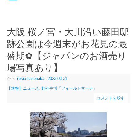
有
大阪 桜ノ宮・大川沿い藤田邸
跡公園は今週末がお花見の最
盛期✿【ジャパンのお酒売り
場写真あり】
から
Yosio.hasenaka
|
2023-03-31
|
【速報】ニュース
,
野外生活「フィールドサーチ」
コメントを残す