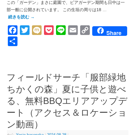
この「ガーデン」まさに庭園で、ビアガーデン期間も日中は一
部一般に公開されています。 この生垣の周りは18 …
続きを読む
→
Facebook
Twitter
Mixi
Pocket
Line
Email
Copy
Share
Link
共
有
フィールドサーチ「服部緑地
ちかくの森」夏に子供と遊べ
る、無料BBQエリアアップデ
ート（アクセス＆ロケーショ
ン動画）
から
Yosio.hasenaka
|
2024-08-28
|