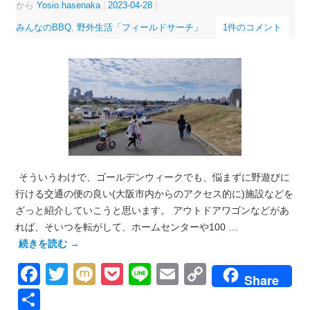
から
Yosio.hasenaka
|
2023-04-28
|
みんなのBBQ
,
野外生活「フィールドサーチ」
1件のコメント
そういうわけで、ゴールデンウィークでも、悩まずに野遊びに
行ける交通の便の良い(大阪市内からのアクセス的に)施設などを
ざっと紹介していこうと思います。 アウトドアワゴンなどがあ
れば、そいつを転がして、ホームセンターや100 …
続きを読む
→
Facebook
Twitter
Mixi
Pocket
Line
Email
Copy
Share
Link
共