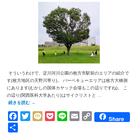
そういうわけで、淀川河川公園の枚方市駅前のエリアの紹介で
す(枚方地区の天野川寄り)。 バーベキューエリアは枚方大橋側
にあります(むかしの国体カヤック会場もこの辺りですね)。 こ
の辺り(関西医科大学あたり)はサイクリストと …
続きを読む
→
Facebook
Twitter
Mixi
Pocket
Line
Email
Copy
Share
Link
共
有