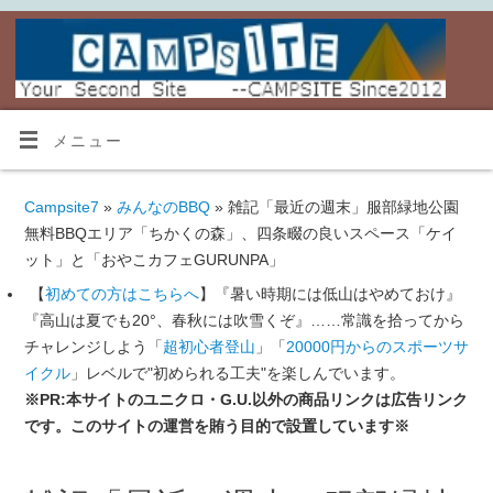
メニュー
Campsite7
»
みんなのBBQ
» 雑記「最近の週末」服部緑地公園
無料BBQエリア「ちかくの森」、四条畷の良いスペース「ケイ
ット」と「おやこカフェGURUNPA」
【
初めての方はこちらへ
】『暑い時期には低山はやめておけ』
『高山は夏でも20°、春秋には吹雪くぞ』……常識を拾ってから
チャレンジしよう「
超初心者登山
」「
20000円からのスポーツサ
イクル
」レベルで"初められる工夫"を楽しんでいます。
※PR:本サイトのユニクロ・G.U.以外の商品リンクは広告リンク
です。このサイトの運営を賄う目的で設置しています※