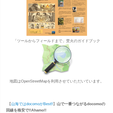
「ツールからフィールドまで」焚火のガイドブック
地図はOpenStreetMapを利用させていただいています。
【
山海ではdocomoがBest!!
】
山で一番つながるdocomoの
回線を格安で!!Ahamo!!