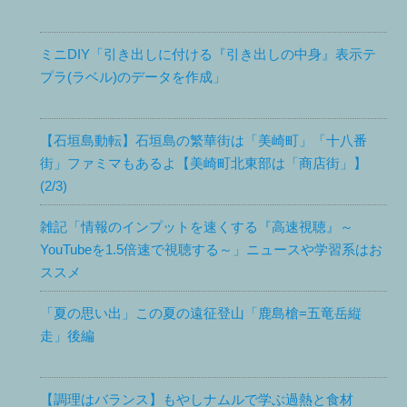
ミニDIY「引き出しに付ける『引き出しの中身』表示テ
プラ(ラベル)のデータを作成」
【石垣島動転】石垣島の繁華街は「美崎町」「十八番
街」ファミマもあるよ【美崎町北東部は「商店街」】
(2/3)
雑記「情報のインプットを速くする『高速視聴』～
YouTubeを1.5倍速で視聴する～」ニュースや学習系はお
ススメ
「夏の思い出」この夏の遠征登山「鹿島槍=五竜岳縦
走」後編
【調理はバランス】もやしナムルで学ぶ過熱と食材