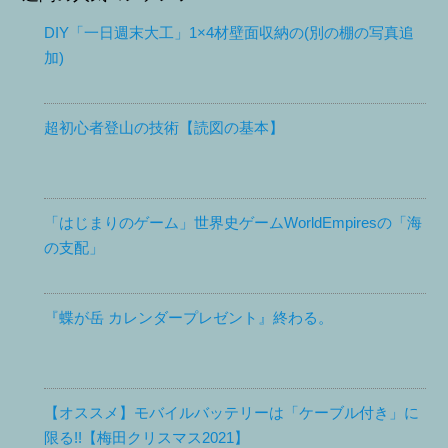
DIY「一日週末大工」1×4材壁面収納の(別の棚の写真追
加)
超初心者登山の技術【読図の基本】
「はじまりのゲーム」世界史ゲームWorldEmpiresの「海
の支配」
『蝶が岳 カレンダープレゼント』終わる。
【オススメ】モバイルバッテリーは「ケーブル付き」に
限る!!【梅田クリスマス2021】