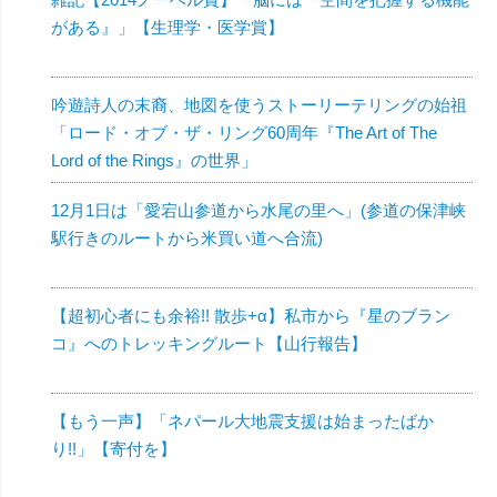
がある』」【生理学・医学賞】
吟遊詩人の末裔、地図を使うストーリーテリングの始祖
「ロード・オブ・ザ・リング60周年『The Art of The
Lord of the Rings』の世界」
12月1日は「愛宕山参道から水尾の里へ」(参道の保津峡
駅行きのルートから米買い道へ合流)
【超初心者にも余裕!! 散歩+α】私市から『星のブラン
コ』へのトレッキングルート【山行報告】
【もう一声】「ネパール大地震支援は始まったばか
り!!」【寄付を】