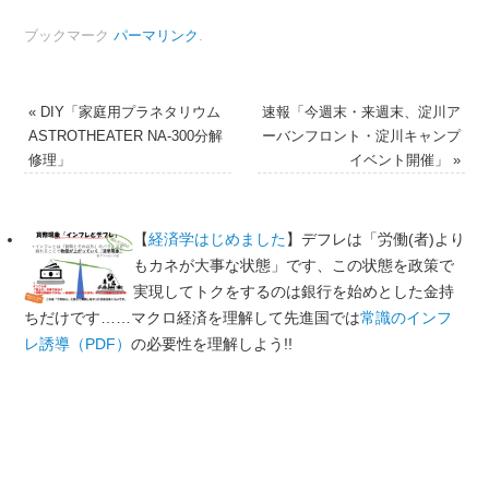
有
ブックマーク
パーマリンク
.
«
DIY「家庭用プラネタリウム
速報「今週末・来週末、淀川ア
ASTROTHEATER NA-300分解
ーバンフロント・淀川キャンプ
修理」
イベント開催」
»
【
経済学はじめました
】デフレは「労働(者)より
もカネが大事な状態」です、この状態を政策で
実現してトクをするのは銀行を始めとした金持
ちだけです……マクロ経済を理解して先進国では
常識のインフ
レ誘導（PDF）
の必要性を理解しよう!!