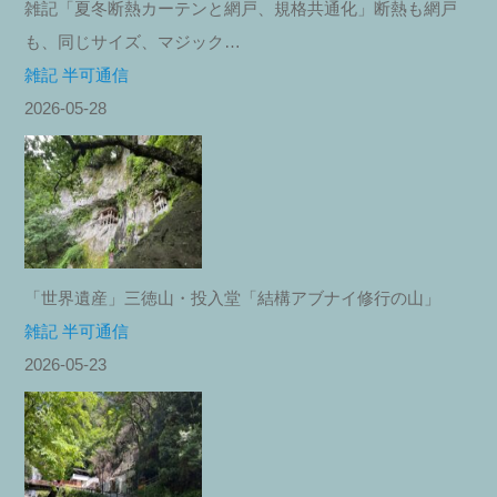
雑記「夏冬断熱カーテンと網戸、規格共通化」断熱も網戸
も、同じサイズ、マジック…
雑記 半可通信
2026-05-28
「世界遺産」三徳山・投入堂「結構アブナイ修行の山」
雑記 半可通信
2026-05-23