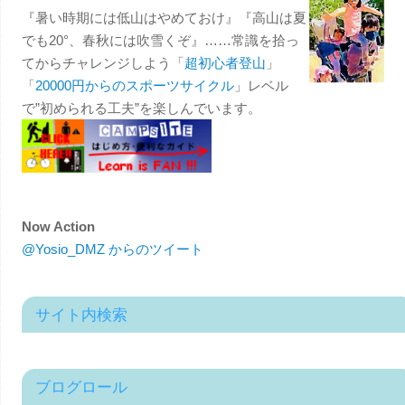
『暑い時期には低山はやめておけ』『高山は夏
でも20°、春秋には吹雪くぞ』……常識を拾っ
てからチャレンジしよう「
超初心者登山
」
「
20000円からのスポーツサイクル
」レベル
で”初められる工夫”を楽しんでいます。
Now Action
@Yosio_DMZ からのツイート
サイト内検索
ブログロール