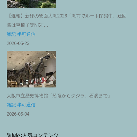
【遅報】新緑の箕面大滝2026「滝前でルート閉鎖中、迂回
路は車椅子等NG‼︎…
雑記 半可通信
2026-05-23
大阪市立歴史博物館「恐竜からクジラ、石炭まで」
雑記 半可通信
2026-05-04
週間の人気コンテンツ