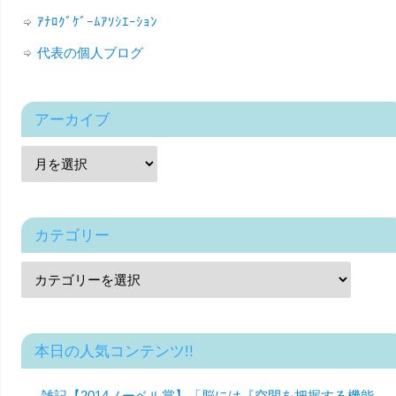
ｱﾅﾛｸﾞｹﾞｰﾑｱｿｼｴｰｼｮﾝ
代表の個人ブログ
アーカイブ
カテゴリー
本日の人気コンテンツ!!
雑記【2014ノーベル賞】「脳には『空間を把握する機能