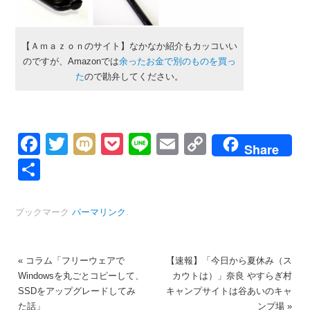
【Ａｍａｚｏｎのサイト】なかなか紹介もカッコいい
のですが、Amazonでは
余ったお金で別のものを買っ
た
ので勘弁してください。
Facebook
Twitter
Mixi
Pocket
Line
Email
Copy
Share
Link
共
有
ブックマーク
パーマリンク
.
«
コラム「フリーウェアで
【速報】「今日から夏休み（ス
Windowsを丸ごとコピーして、
カウトは）」奈良 やすらぎ村
SSDをアップグレードしてみ
キャンプサイトは谷あいのキャ
た話」
ンプ場
»