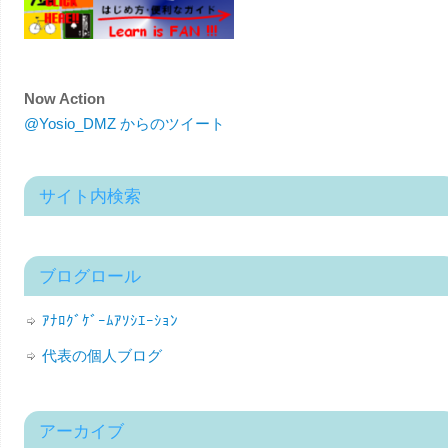
Now Action
@Yosio_DMZ からのツイート
サイト内検索
ブログロール
ｱﾅﾛｸﾞｹﾞｰﾑｱｿｼｴｰｼｮﾝ
代表の個人ブログ
アーカイブ