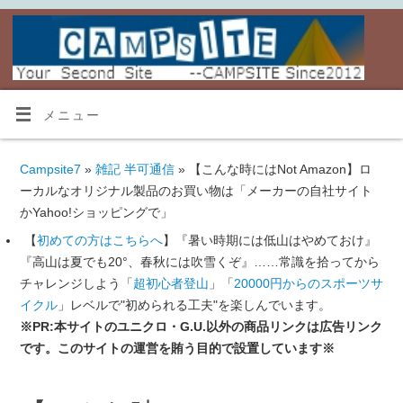
メニュー
Campsite7
»
雑記 半可通信
» 【こんな時にはNot Amazon】ロ
ーカルなオリジナル製品のお買い物は「メーカーの自社サイト
かYahoo!ショッピングで」
【
初めての方はこちらへ
】『暑い時期には低山はやめておけ』
『高山は夏でも20°、春秋には吹雪くぞ』……常識を拾ってから
チャレンジしよう「
超初心者登山
」「
20000円からのスポーツサ
イクル
」レベルで"初められる工夫"を楽しんでいます。
※PR:本サイトのユニクロ・G.U.以外の商品リンクは広告リンク
です。このサイトの運営を賄う目的で設置しています※