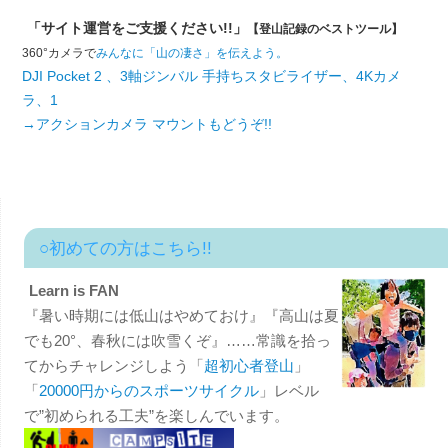
「サイト運営をご支援ください!!」
【登山記録のベストツール】
360°カメラで
みんなに「山の凄さ」を伝えよう。
DJI Pocket 2 、3軸ジンバル 手持ちスタビライザー、4Kカメ
ラ、1
→アクションカメラ マウントもどうぞ!!
○初めての方はこちら!!
Learn is FAN
『暑い時期には低山はやめておけ』『高山は夏
でも20°、春秋には吹雪くぞ』……常識を拾っ
てからチャレンジしよう「
超初心者登山
」
「
20000円からのスポーツサイクル
」レベル
で”初められる工夫”を楽しんでいます。