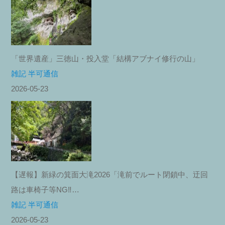
「世界遺産」三徳山・投入堂「結構アブナイ修行の山」
雑記 半可通信
2026-05-23
【遅報】新緑の箕面大滝2026「滝前でルート閉鎖中、迂回
路は車椅子等NG‼︎…
雑記 半可通信
2026-05-23