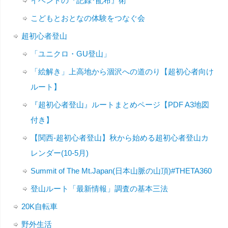
イベントの『記録･配布』術
こどもとおとなの体験をつなぐ会
超初心者登山
「ユニクロ・GU登山」
「絵解き」上高地から涸沢への道のり【超初心者向け
ルート】
『超初心者登山』ルートまとめページ【PDF A3地図
付き】
【関西-超初心者登山】秋から始める超初心者登山カ
レンダー(10-5月)
Summit of The Mt.Japan(日本山脈の山頂)#THETA360
登山ルート「最新情報」調査の基本三法
20K自転車
野外生活