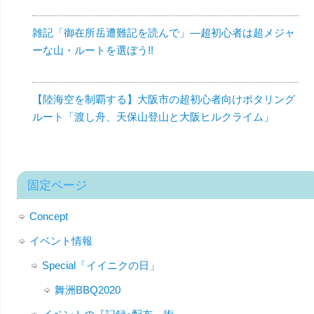
雑記「御在所岳遭難記を読んで」—超初心者は超メジャ
ーな山・ルートを選ぼう!!
【陸海空を制覇する】大阪市の超初心者向けポタリング
ルート「渡し舟、天保山登山と大阪ヒルクライム」
固定ページ
Concept
イベント情報
Special「イイニクの日」
舞洲BBQ2020