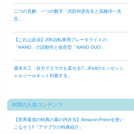
二つの見解、一つの数字「武田邦彦先生と高橋洋一先
生」
【これは必須】20K自転車用ブレーキライトの
「NANO」の誤動作と改良型「NANO DUO」
週末大工「自力でスマホも直せる?…iFixitのエッセンシ
ャルツールキット到着する」
年間の人気コンテンツ
【世界最強の特典の幕の内弁当】Amazon Primeを使い
こなそう!!「アマプラの特典紹介」