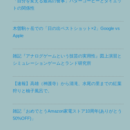
「自分を変える最高の食事」バターコーヒーとダイエッ
トの関係性
木曽駒ヶ岳での「日の出ベストショット×2」Google vs
Apple
雑記『アナログゲームという技芸の実用性』図上演習と
シミュレーションゲームとランド研究所
【速報】高雄（神護寺）から清滝、水尾の里までの紅葉
狩りと柚子風呂で。
雑記「おめでとうAmazon家電ストア10周年(ありがとう
50%OFF)」