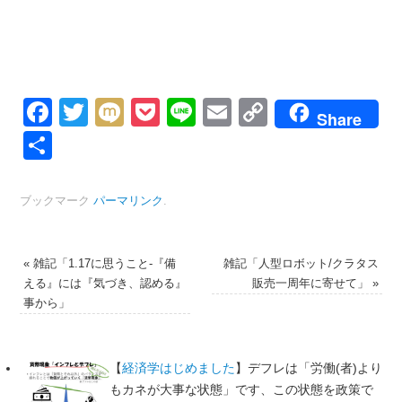
Facebook
Twitter
Mixi
Pocket
Line
Email
Copy
Share
Link
共
有
ブックマーク
パーマリンク
.
«
雑記「1.17に思うこと-『備
雑記「人型ロボット/クラタス
える』には『気づき、認める』
販売一周年に寄せて」
»
事から」
【
経済学はじめました
】デフレは「労働(者)より
もカネが大事な状態」です、この状態を政策で