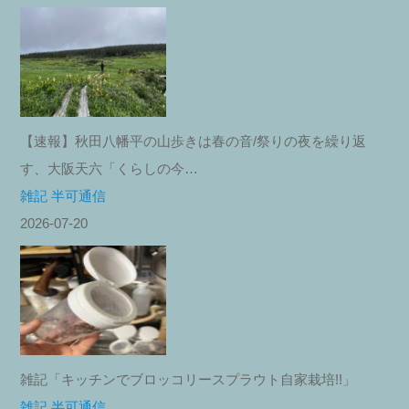
【速報】秋田八幡平の山歩きは春の音/祭りの夜を繰り返
す、大阪天六「くらしの今…
雑記 半可通信
2026-07-20
雑記「キッチンでブロッコリースプラウト自家栽培!!」
雑記 半可通信