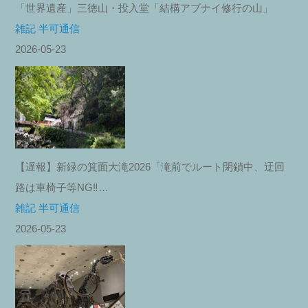
「世界遺産」三徳山・投入堂「結構アブナイ修行の山」
雑記 半可通信
2026-05-23
【遅報】新緑の箕面大滝2026「滝前でルート閉鎖中、迂回
路は車椅子等NG‼︎…
雑記 半可通信
2026-05-23