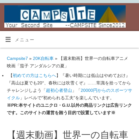
メニュー
Campsite7
»
20K自転車
» 【週末動画】世界一の自転車アニメ
映画「茄子 アンダルシアの夏」
【
初めての方はこちらへ
】『暑い時期には低山はやめておけ』
『高山は夏でも20°、春秋には吹雪くぞ』……常識を拾ってから
チャレンジしよう「
超初心者登山
」「
20000円からのスポーツサ
イクル
」レベルで"初められる工夫"を楽しんでいます。
※PR:本サイトのユニクロ・G.U.以外の商品リンクは広告リンク
です。このサイトの運営を賄う目的で設置しています※
【週末動画】世界一の自転車