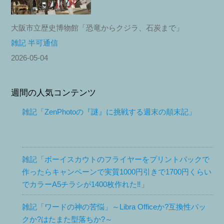
大阪市立歴史博物館「恐竜からクジラ、石炭まで」
雑記 半可通信
2026-05-04
週間の人気コンテンツ
雑記「ZenPhotoの『謎』に挑戦する週末の顛末記」
雑記「ボーイスカウトのフライヤーをプリントパックで
作ったらキャンペーンで実質1000円引きで1700円くらい
でカラーA5チラシが1400枚作れた‼︎」
雑記「ワードの神の苦悩」～Libra Officeか?互換性パッ
クか?はたまた型落ちか?～