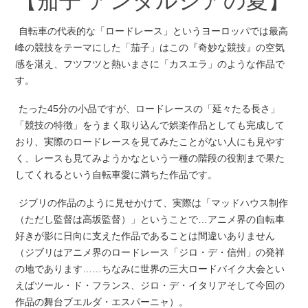
【茄子 アンダルシアの夏】
自転車の代表的な「ロードレース」というヨーロッパでは最高
峰の競技をテーマにした「茄子」はこの『奇妙な競技』の空気
感を湛え、フツフツと熱いまさに「カスエラ」のような作品で
す。
たった45分の小品ですが、ロードレースの「延々たる長さ」
「競技の特徴」をうまく取り込んで娯楽作品としても完成して
おり、実際のロードレースを見てみたことがない人にも見やす
く、レースも見てみようかなという一種の階段の役割まで果た
してくれるという自転車愛に満ちた作品です。
ジブリの作品のように見せかけて、実際は「マッドハウス制作
（ただし監督は高坂監督）」ということで…アニメ界の自転車
好きが影に日向に支えた作品であることは間違いありません
（ジブリはアニメ界のロードレース「ジロ・デ・信州」の発祥
の地であります……ちなみに世界の三大ロードバイク大会とい
えばツール・ド・フランス、ジロ・デ・イタリアそして今回の
作品の舞台ブエルダ・エスパーニャ）。