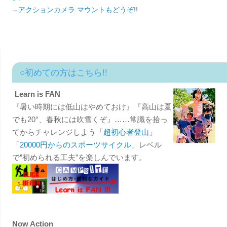
→アクションカメラ マウントもどうぞ!!
○初めての方はこちら!!
Learn is FAN
『暑い時期には低山はやめておけ』『高山は夏
でも20°、春秋には吹雪くぞ』……常識を拾っ
てからチャレンジしよう「
超初心者登山
」
「
20000円からのスポーツサイクル
」レベル
で”初められる工夫”を楽しんでいます。
Now Action