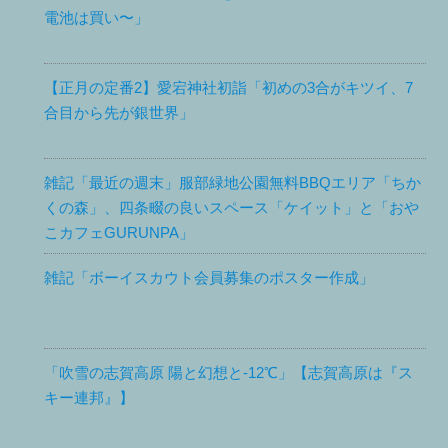
電池は買い〜」
【正月の定番2】愛宕神社初詣「初めの3合がキツイ、7
合目から先が銀世界」
雑記「最近の週末」服部緑地公園無料BBQエリア「ちか
くの森」、四条畷の良いスペース「ケイット」と「おや
こカフェGURUNPA」
雑記「ボーイスカウト会員募集のポスター作成」
「吹雪の志賀高原 陽と幻想と-12℃」【志賀高原は『ス
キー連邦』】