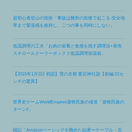
超初心者登山の技術「事故は難所の前後で起こる-安全地
帯まで緊張感を維持し、二つの事を同時にしない」
低温調理の工夫「お肉の栄養と食感を残す調理法+発泡
スチロールクーラーボックス低温調理加温箱」
【2015年1月3日 初詣】雪の京都 愛宕神社詣【前編:22セ
ンチの驚異】
世界史ゲームWorldEmpires遊牧民族の侵攻「遊牧民族の
ターン!!」
雑記「Amazonベーシックを眺めた結果〜ケーブル・充