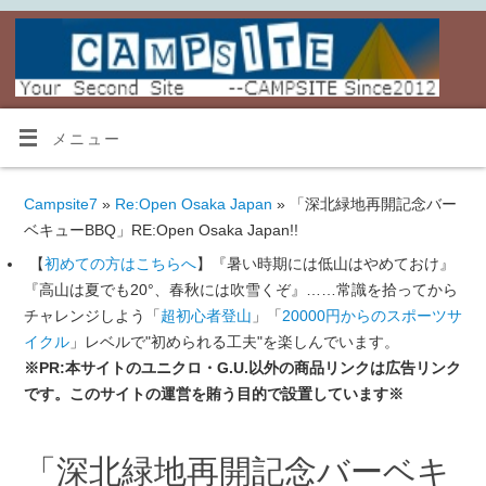
メニュー
Campsite7
»
Re:Open Osaka Japan
» 「深北緑地再開記念バー
ベキューBBQ」RE:Open Osaka Japan!!
【
初めての方はこちらへ
】『暑い時期には低山はやめておけ』
『高山は夏でも20°、春秋には吹雪くぞ』……常識を拾ってから
チャレンジしよう「
超初心者登山
」「
20000円からのスポーツサ
イクル
」レベルで"初められる工夫"を楽しんでいます。
※PR:本サイトのユニクロ・G.U.以外の商品リンクは広告リンク
です。このサイトの運営を賄う目的で設置しています※
「深北緑地再開記念バーベキ