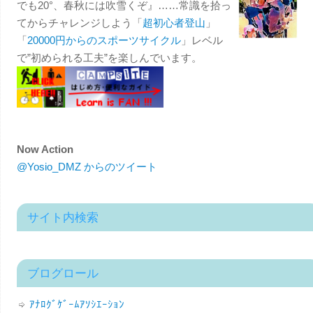
でも20°、春秋には吹雪くぞ』……常識を拾っ
てからチャレンジしよう「
超初心者登山
」
「
20000円からのスポーツサイクル
」レベル
で”初められる工夫”を楽しんでいます。
Now Action
@Yosio_DMZ からのツイート
サイト内検索
ブログロール
ｱﾅﾛｸﾞｹﾞｰﾑｱｿｼｴｰｼｮﾝ