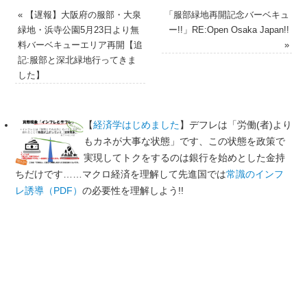
«
【遅報】大阪府の服部・大泉
「服部緑地再開記念バーベキュ
緑地・浜寺公園5月23日より無
ー!!」RE:Open Osaka Japan!!
料バーベキューエリア再開【追
»
記:服部と深北緑地行ってきま
した】
【
経済学はじめました
】デフレは「労働(者)より
もカネが大事な状態」です、この状態を政策で
実現してトクをするのは銀行を始めとした金持
ちだけです……マクロ経済を理解して先進国では
常識のインフ
レ誘導（PDF）
の必要性を理解しよう!!