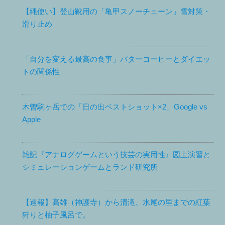
【縄使い】登山靴用の「亀甲スノーチェーン」雪対策・
滑り止め
「自分を変える最高の食事」バターコーヒーとダイエッ
トの関係性
木曽駒ヶ岳での「日の出ベストショット×2」Google vs
Apple
雑記『アナログゲームという技芸の実用性』図上演習と
シミュレーションゲームとランド研究所
【速報】高雄（神護寺）から清滝、水尾の里までの紅葉
狩りと柚子風呂で。