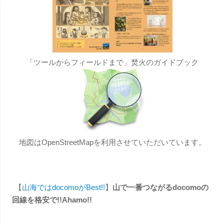
「ツールからフィールドまで」焚火のガイドブック
地図はOpenStreetMapを利用させていただいています。
【
山海ではdocomoがBest!!
】
山で一番つながるdocomoの
回線を格安で!!Ahamo!!