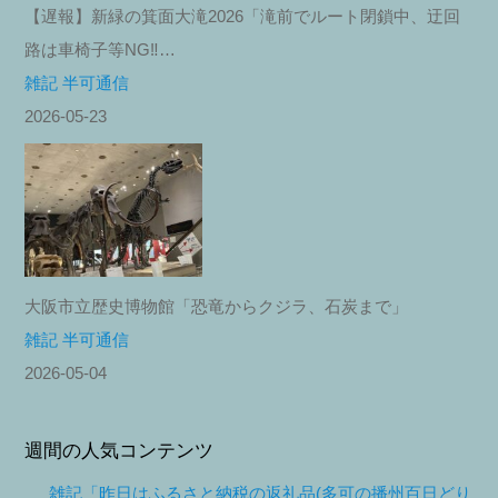
【遅報】新緑の箕面大滝2026「滝前でルート閉鎖中、迂回
路は車椅子等NG‼︎…
雑記 半可通信
2026-05-23
大阪市立歴史博物館「恐竜からクジラ、石炭まで」
雑記 半可通信
2026-05-04
週間の人気コンテンツ
雑記「昨日はふるさと納税の返礼品(多可の播州百日どり