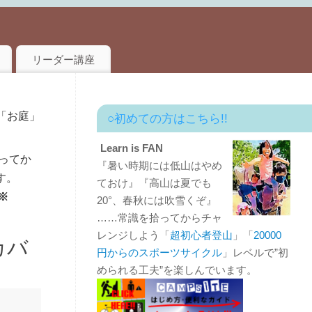
リーダー講座
「お庭」
○初めての方はこちら!!
Learn is FAN
ってか
『暑い時期には低山はやめ
す。
ておけ』『高山は夏でも
※
20°、春秋には吹雪くぞ』
……常識を拾ってからチャ
レンジしよう「
超初心者登山
」「
20000
カバ
円からのスポーツサイクル
」レベルで”初
められる工夫”を楽しんでいます。