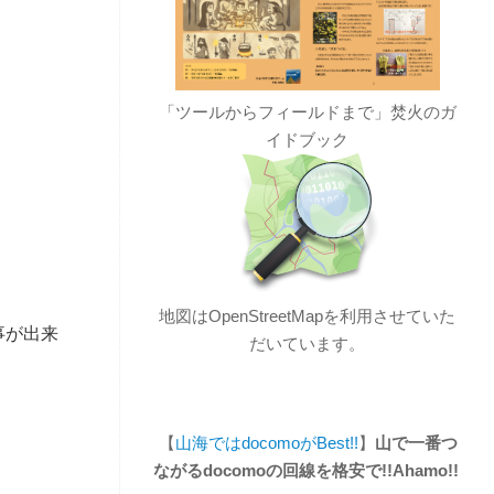
「ツールからフィールドまで」焚火のガ
イドブック
地図はOpenStreetMapを利用させていた
事が出来
だいています。
【
山海ではdocomoがBest!!
】
山で一番つ
ながるdocomoの回線を格安で!!Ahamo!!