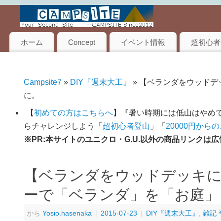
ホーム
Concept
イベント情報
超初心者
Campsite7
»
DIY『週末大工』
» 【ベランダをウッド
に。
【
初めての方はこちらへ
】『暑い時期には低山はやめて
らチャレンジしよう「
超初心者登山
」「
20000円から
※PR:本サイトのユニクロ・G.U.以外の商品リンク
【ベランダをウッドデッキに
ーで「ベランダ」を「お庭」
から
Yosio.hasenaka
|
2015-07-23
|
DIY『週末大工』
,
雑記