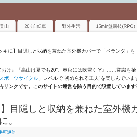
登山
20K自転車
野外生活
15min盤競技(RPG)
デッキに】目隠しと収納を兼ねた室外機カバーで「ベランダ」を
おけ』『高山は夏でも20°、春秋には吹雪くぞ』……常識を拾
のスポーツサイクル
」レベルで"初められる工夫"を楽しんでいま
は広告リンクです。このサイトの運営を賄う目的で設置しています
】目隠しと収納を兼ねた室外機
に。
 半可通信