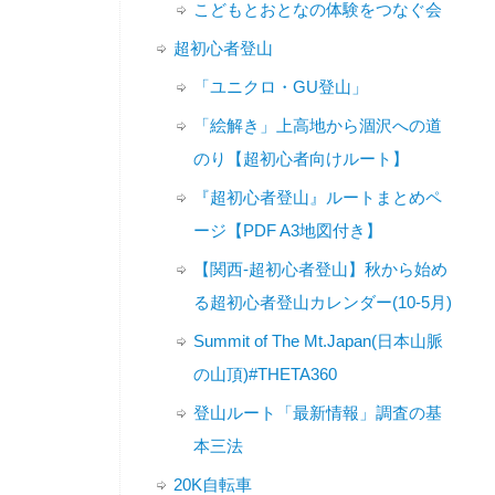
こどもとおとなの体験をつなぐ会
超初心者登山
「ユニクロ・GU登山」
「絵解き」上高地から涸沢への道
のり【超初心者向けルート】
『超初心者登山』ルートまとめペ
ージ【PDF A3地図付き】
【関西-超初心者登山】秋から始め
る超初心者登山カレンダー(10-5月)
Summit of The Mt.Japan(日本山脈
の山頂)#THETA360
登山ルート「最新情報」調査の基
本三法
20K自転車