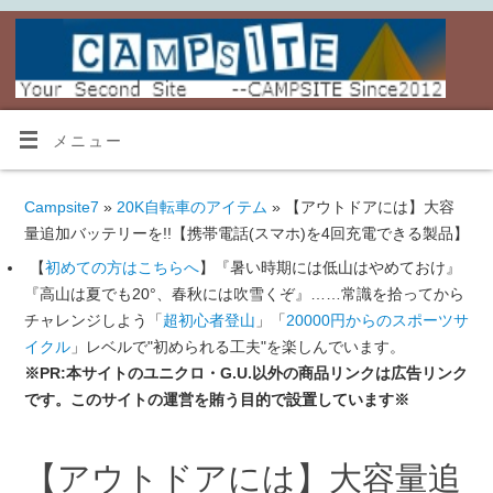
メニュー
Campsite7
»
20K自転車のアイテム
» 【アウトドアには】大容
量追加バッテリーを!!【携帯電話(スマホ)を4回充電できる製品】
【
初めての方はこちらへ
】『暑い時期には低山はやめておけ』
『高山は夏でも20°、春秋には吹雪くぞ』……常識を拾ってから
チャレンジしよう「
超初心者登山
」「
20000円からのスポーツサ
イクル
」レベルで"初められる工夫"を楽しんでいます。
※PR:本サイトのユニクロ・G.U.以外の商品リンクは広告リンク
です。このサイトの運営を賄う目的で設置しています※
【アウトドアには】大容量追