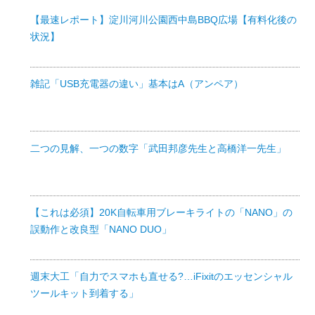
【最速レポート】淀川河川公園西中島BBQ広場【有料化後の
状況】
雑記「USB充電器の違い」基本はA（アンペア）
二つの見解、一つの数字「武田邦彦先生と高橋洋一先生」
【これは必須】20K自転車用ブレーキライトの「NANO」の
誤動作と改良型「NANO DUO」
週末大工「自力でスマホも直せる?…iFixitのエッセンシャル
ツールキット到着する」