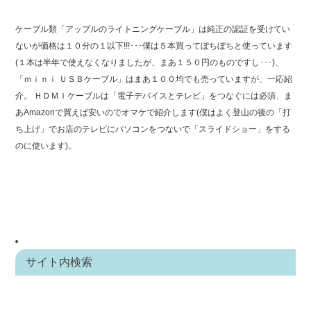
ケーブル類「アップルのライトニングケーブル」は純正の認証を受けてい
ないが価格は１０分の１以下!!!･･･僕は５本買ってぼちぼちと使っています
(１本は半年で使えなくなりましたが、まあ１５０円のものですし･･･)、
「ｍｉｎｉ ＵＳＢケーブル」はまあ１００均でも売っていますが、一応紹
介。 ＨＤＭＩケーブルは「電子デバイスとテレビ」をつなぐには必須、ま
あAmazonで買えば安いのでオマケで紹介します(僕はよく登山の後の「打
ち上げ」でお店のテレビにパソコンをつないで「スライドショー」をする
のに使います)。
サイト内検索