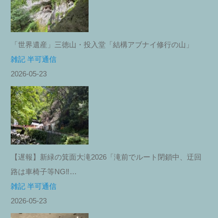
「世界遺産」三徳山・投入堂「結構アブナイ修行の山」
雑記 半可通信
2026-05-23
【遅報】新緑の箕面大滝2026「滝前でルート閉鎖中、迂回
路は車椅子等NG‼︎…
雑記 半可通信
2026-05-23