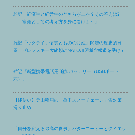
雑記「経済学と経営学のどちらが上か？その答えは⁉
……常識としての考え方を身に着けよう」
雑記「ウクライナ情勢ともののけ姫」問題の歴史的背
景・ゼレンスキー大統領のNATO加盟断念報道を受けて
雑記『新型携帯電話用 追加バッテリー（USBポート
式）』
【縄使い】登山靴用の「亀甲スノーチェーン」雪対策・
滑り止め
「自分を変える最高の食事」バターコーヒーとダイエッ