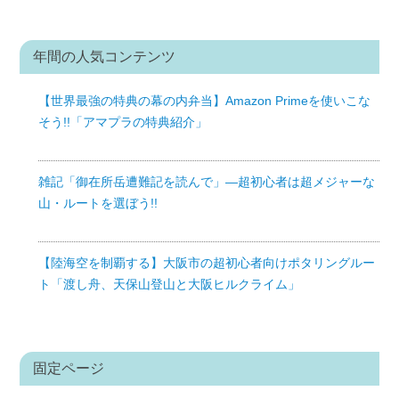
年間の人気コンテンツ
【世界最強の特典の幕の内弁当】Amazon Primeを使いこな
そう!!「アマプラの特典紹介」
雑記「御在所岳遭難記を読んで」—超初心者は超メジャーな
山・ルートを選ぼう!!
【陸海空を制覇する】大阪市の超初心者向けポタリングルー
ト「渡し舟、天保山登山と大阪ヒルクライム」
固定ページ