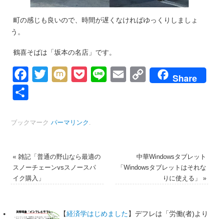
町の感じも良いので、時間が遅くなければゆっくりしましょ
う。
鶴喜そばは「坂本の名店」です。
Facebook
Twitter
Mixi
Pocket
Line
Email
Copy
Share
Link
共
有
ブックマーク
パーマリンク
.
«
雑記「普通の野山なら最適の
中華Windowsタブレット
スノーチェーンvsスノースパ
「Windowsタブレットはそれな
イク購入」
りに使える」
»
【
経済学はじめました
】デフレは「労働(者)より