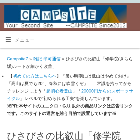
メニュー
Campsite7
»
雑記 半可通信
» ひさびさの比叡山「修学院(きらら
坂)ルートが細かく改善」
【
初めての方はこちらへ
】『暑い時期には低山はやめておけ』
『高山は夏でも20°、春秋には吹雪くぞ』……常識を拾ってから
チャレンジしよう「
超初心者登山
」「
20000円からのスポーツサ
イクル
」レベルで"初められる工夫"を楽しんでいます。
※PR:本サイトのユニクロ・G.U.以外の商品リンクは広告リンク
です。このサイトの運営を賄う目的で設置しています※
ひさびさの比叡山「修学院