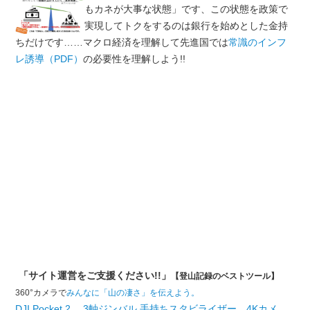
もカネが大事な状態」です、この状態を政策で
実現してトクをするのは銀行を始めとした金持
ちだけです……マクロ経済を理解して先進国では
常識のインフ
レ誘導（PDF）
の必要性を理解しよう!!
「サイト運営をご支援ください!!」
【登山記録のベストツール】
360°カメラで
みんなに「山の凄さ」を伝えよう。
DJI Pocket 2 、3軸ジンバル 手持ちスタビライザー、4Kカメ