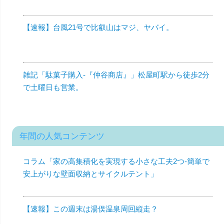
【速報】台風21号で比叡山はマジ、ヤバイ。
雑記「駄菓子購入-『仲谷商店』」松屋町駅から徒歩2分
で土曜日も営業。
年間の人気コンテンツ
コラム「家の高集積化を実現する小さな工夫2つ-簡単で
安上がりな壁面収納とサイクルテント」
【速報】この週末は湯俣温泉周回縦走？