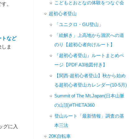
こどもとおとなの体験をつなぐ会
です。
超初心者登山
「ユニクロ・GU登山」
「絵解き」上高地から涸沢への道
ートなど
のり【超初心者向けルート】
決しま
『超初心者登山』ルートまとめペ
ージ【PDF A3地図付き】
【関西-超初心者登山】秋から始め
る超初心者登山カレンダー(10-5月)
Summit of The Mt.Japan(日本山脈
の山頂)#THETA360
登山ルート「最新情報」調査の基
本三法
ッグに入
20K自転車