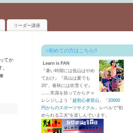
リーダー講座
○初めての方はこちら!!
ってか
Learn is FAN
す。
『暑い時期には低山はやめ
※
ておけ』『高山は夏でも
20°、春秋には吹雪くぞ』
……常識を拾ってからチャ
レンジしよう「
超初心者登山
」「
20000
円からのスポーツサイクル
」レベルで”初
められる工夫”を楽しんでいます。