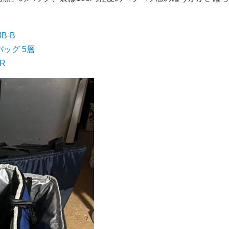
B-B
バッグ 5層
R