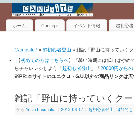
ホーム
Concept
イベント情報
超初心者
Campsite7
»
超初心者登山
» 雑記「野山に持っていく
【
初めての方はこちらへ
】『暑い時期には低山はやめて
らチャレンジしよう「
超初心者登山
」「
20000円から
※PR:本サイトのユニクロ・G.U.以外の商品リンク
雑記「野山に持っていくクー
から
Yosio.hasenaka
|
2013-06-17
|
超初心者登山
,
追加的も