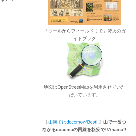
「ツールからフィールドまで」焚火のガ
イドブック
地図はOpenStreetMapを利用させていた
だいています。
【
山海ではdocomoがBest!!
】
山で一番つ
ながるdocomoの回線を格安で!!Ahamo!!