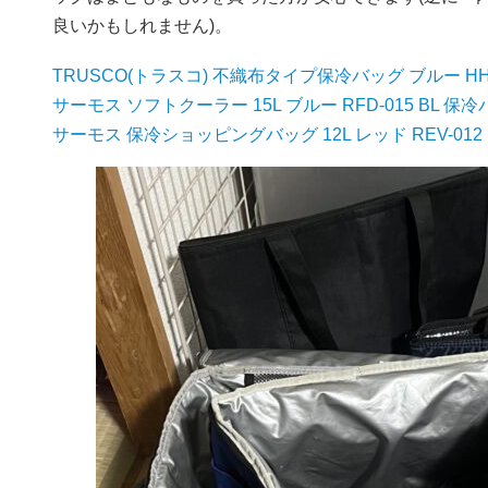
良いかもしれません)。
TRUSCO(トラスコ) 不織布タイプ保冷バッグ ブルー HH
サーモス ソフトクーラー 15L ブルー RFD-015 BL 保冷
サーモス 保冷ショッピングバッグ 12L レッド REV-012 