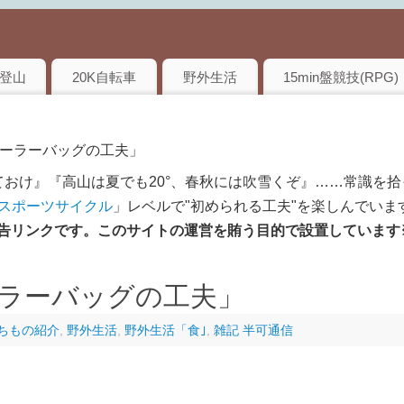
登山
20K自転車
野外生活
15min盤競技(RPG)
クーラーバッグの工夫」
おけ』『高山は夏でも20°、春秋には吹雪くぞ』……常識を拾
のスポーツサイクル
」レベルで"初められる工夫"を楽しんでいま
は広告リンクです。このサイトの運営を賄う目的で設置しています
ラーバッグの工夫」
ちもの紹介
,
野外生活
,
野外生活「食｣
,
雑記 半可通信