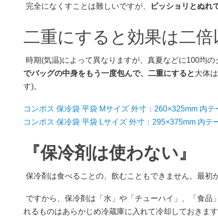
完全になくすことは難しいですが、
ビッショリとぬれ
二重にすると効果は二倍
時期(気温)によって異なりますが、真夏などに100均
でバッグの中身をもう一度包んで、二重にすると
大体は
す)。
コンポス 保冷袋 平袋 Mサイズ 外寸：260×325mm 内
コンポス 保冷袋 平袋 Lサイズ 外寸：295×375mm 内
『保冷剤は使わない』
保冷剤は食べることの、飲むこともできません。最初
ですから、保冷剤は「水」や「チューハイ」、「食品
れるものはあらかじめ冷蔵庫に入れて冷却しておきます