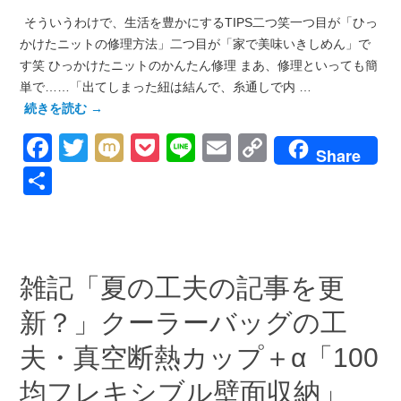
そういうわけで、生活を豊かにするTIPS二つ笑一つ目が「ひっ
かけたニットの修理方法」二つ目が「家で美味いきしめん」で
す笑 ひっかけたニットのかんたん修理 まあ、修理といっても簡
単で……「出てしまった紐は結んで、糸通しで内 …
続きを読む
→
Facebook
Twitter
Mixi
Pocket
Line
Email
Copy
Share
Link
共
有
雑記「夏の工夫の記事を更
新？」クーラーバッグの工
夫・真空断熱カップ＋α「100
均フレキシブル壁面収納」