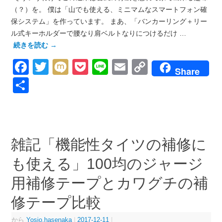
（？）を。 僕は「山でも使える、ミニマムなスマートフォン確
保システム」を作っています。 まあ、「バンカーリング＋リー
ル式キーホルダーで腰なり肩ベルトなりにつけるだけ …
続きを読む
→
Facebook
Twitter
Mixi
Pocket
Line
Email
Copy
Share
Link
共
有
雑記「機能性タイツの補修に
も使える」100均のジャージ
用補修テープとカワグチの補
修テープ比較
から
Yosio.hasenaka
|
2017-12-11
|