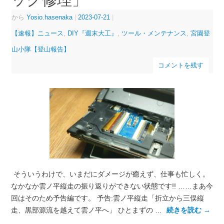
から
Yosio.hasenaka
|
2023-07-21
|
【速報】ニュース
,
DIY『週末大工』
,
ツール・メンテナンス
,
宮園登
山小隊【登山報告】
コメントを残す
そういうわけで、いまだにダメージが癒えず、仕事も忙しく。
なかなか雲ノ平縦走の振り返りができない状態です!! ……まあ今
回はそのため予告編です。 予告:雲ノ平縦走「折立から三俣縦
走、黒部源流を越えて雲ノ平へ」 ひとまずの …
続きを読む
→