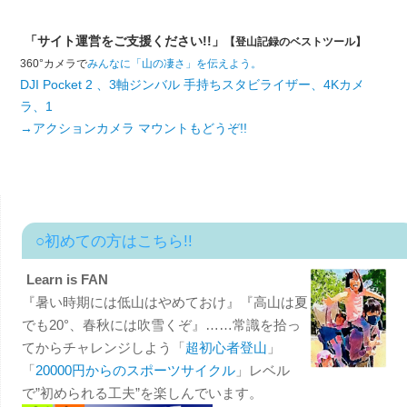
「サイト運営をご支援ください!!」
【登山記録のベストツール】
360°カメラで
みんなに「山の凄さ」を伝えよう。
DJI Pocket 2 、3軸ジンバル 手持ちスタビライザー、4Kカメ
ラ、1
→アクションカメラ マウントもどうぞ!!
○初めての方はこちら!!
Learn is FAN
『暑い時期には低山はやめておけ』『高山は夏
でも20°、春秋には吹雪くぞ』……常識を拾っ
てからチャレンジしよう「
超初心者登山
」
「
20000円からのスポーツサイクル
」レベル
で”初められる工夫”を楽しんでいます。