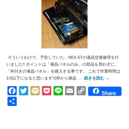
そういうわけで、予告していた、NEX-5Tの液晶交換修理を行
いました!! ポイントは「液晶パネルのみ」の部品を買わずに、
「枠付きの液晶パネル」を購入する事です。 これで作業時間は
1/3以下になると思います!!(枠から液晶 …
続きを読む
→
Facebook
Twitter
Mixi
Pocket
Line
Email
Copy
Share
Link
共
有