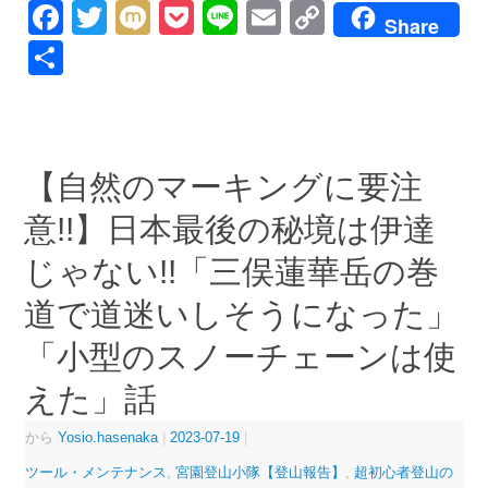
Facebook
Twitter
Mixi
Pocket
Line
Email
Copy
Share
Link
共
有
【自然のマーキングに要注
意!!】日本最後の秘境は伊達
じゃない!!「三俣蓮華岳の巻
道で道迷いしそうになった」
「小型のスノーチェーンは使
えた」話
から
Yosio.hasenaka
|
2023-07-19
|
ツール・メンテナンス
,
宮園登山小隊【登山報告】
,
超初心者登山の