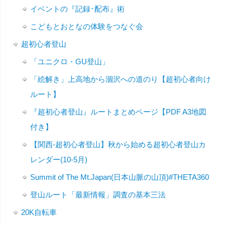
イベントの『記録･配布』術
こどもとおとなの体験をつなぐ会
超初心者登山
「ユニクロ・GU登山」
「絵解き」上高地から涸沢への道のり【超初心者向け
ルート】
『超初心者登山』ルートまとめページ【PDF A3地図
付き】
【関西-超初心者登山】秋から始める超初心者登山カ
レンダー(10-5月)
Summit of The Mt.Japan(日本山脈の山頂)#THETA360
登山ルート「最新情報」調査の基本三法
20K自転車