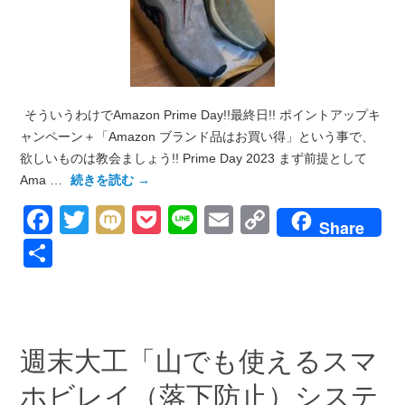
そういうわけでAmazon Prime Day!!最終日!! ポイントアップキ
ャンペーン＋「Amazon ブランド品はお買い得」という事で、
欲しいものは教会ましょう!! Prime Day 2023 まず前提として
Ama …
続きを読む
→
Facebook
Twitter
Mixi
Pocket
Line
Email
Copy
Share
Link
共
有
週末大工「山でも使えるスマ
ホビレイ（落下防止）システ