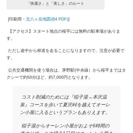
「快適さ」と「美しさ」のルート
[印刷用
・北八ヶ岳地図(B4 PDF)
]
【アクセス】スタート地点の桜平には無料の駐車場がありま
す。
ただし途中から林道を走ることになりますので、注意が必要で
す。
公共交通機関を使う場合は、茅野駅(中央線）から桜平まではタ
クシーで約50分ほど、約7,000円となります。
コスト削減のためには『稲子湯→本沢温
泉』コースを歩いて夏沢峠を越えてオーレ
ン小屋に入るというプランもありえます。
稲子湯からオーレン小屋がおよそ6時間の