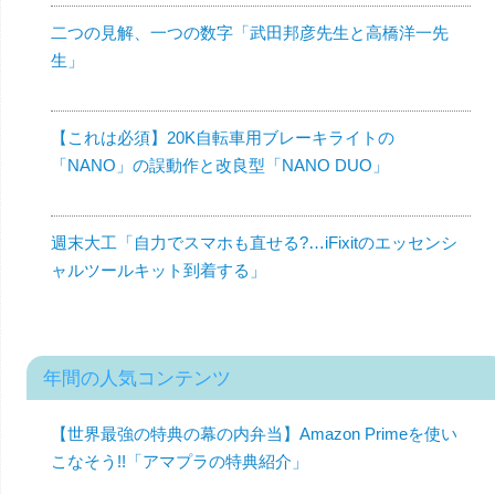
二つの見解、一つの数字「武田邦彦先生と高橋洋一先
生」
【これは必須】20K自転車用ブレーキライトの
「NANO」の誤動作と改良型「NANO DUO」
週末大工「自力でスマホも直せる?…iFixitのエッセンシ
ャルツールキット到着する」
年間の人気コンテンツ
【世界最強の特典の幕の内弁当】Amazon Primeを使い
こなそう!!「アマプラの特典紹介」