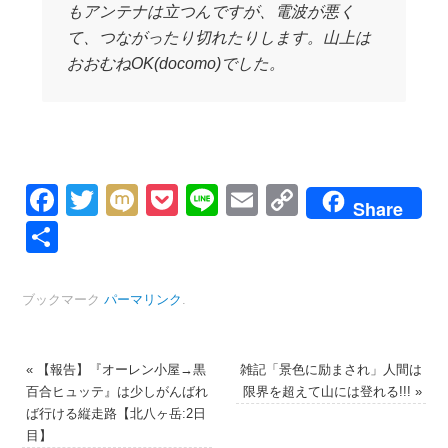
もアンテナは立つんですが、電波が悪く
て、つながったり切れたりします。山上は
おおむねOK(docomo)でした。
Facebook
Twitter
Mixi
Pocket
Line
Email
Copy
Share
Link
共
有
ブックマーク
パーマリンク
.
«
【報告】『オーレン小屋→黒
雑記「景色に励まされ」人間は
百合ヒュッテ』は少しがんばれ
限界を超えて山には登れる!!!
»
ば行ける縦走路【北八ヶ岳:2日
目】