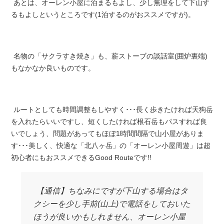
あとは、オーレン小屋に泊まるもよし、少し無理をして下山す
るもよしというところです(1泊するのがおススメですが)。
名物の「サクラすき焼き」も、薪ストーブの談話室(囲炉裏端)
もなかなか良いものです。
ルートとしても時間調整もしやすく･･･長く歩きたければ天狗岳
を入れたらいいですし、短くしたければ根石岳もパスすれば良
いでしょう、問題があってもほぼ1時間間隔で山小屋がありま
す･･･美しく、快適な「北八ヶ岳」の「オーレン小屋周遊」は超
初心者にもおススメできるGood Routeです!!
【通信】ちなみにですが下山する場合はタ
クシーを少し手前(山上)で電話をしておいた
ほうが良いかもしれません、オーレン小屋