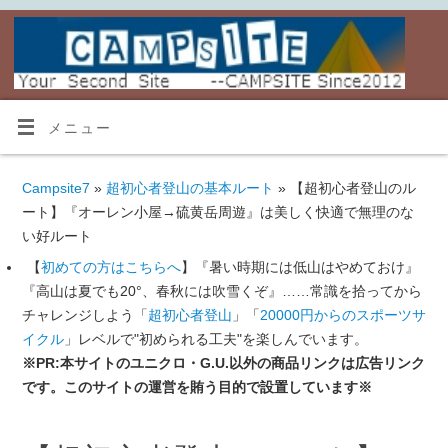
メニュー
Campsite7
»
超初心者登山の基本ルート
» 【超初心者登山のル
ート】『オーレン小屋→硫黄岳周遊』は美しく快適で無理のな
い好ルート
【
初めての方はこちらへ
】『暑い時期には低山はやめておけ』
『高山は夏でも20°、春秋には吹雪くぞ』……常識を拾ってから
チャレンジしよう「
超初心者登山
」「
20000円からのスポーツサ
イクル
」レベルで"初められる工夫"を楽しんでいます。
※PR:本サイトのユニクロ・G.U.以外の商品リンクは広告リンク
です。このサイトの運営を賄う目的で設置しています※