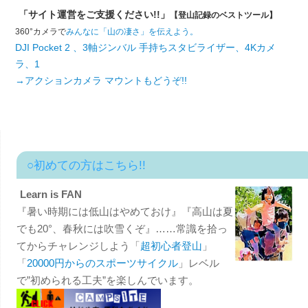
「サイト運営をご支援ください!!」
【登山記録のベストツール】
360°カメラで
みんなに「山の凄さ」を伝えよう。
DJI Pocket 2 、3軸ジンバル 手持ちスタビライザー、4Kカメ
ラ、1
→アクションカメラ マウントもどうぞ!!
○初めての方はこちら!!
Learn is FAN
『暑い時期には低山はやめておけ』『高山は夏
でも20°、春秋には吹雪くぞ』……常識を拾っ
てからチャレンジしよう「
超初心者登山
」
「
20000円からのスポーツサイクル
」レベル
で”初められる工夫”を楽しんでいます。