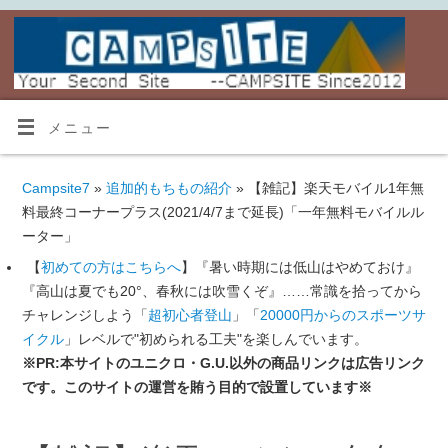
メニュー
Campsite7
»
追加的もちもの紹介
» 【雑記】楽天モバイル1年無
料最終コーナープラス(2021/4/7まで延長)「一年無料モバイルル
ーター」
【
初めての方はこちらへ
】『暑い時期には低山はやめておけ』
『高山は夏でも20°、春秋には吹雪くぞ』……常識を拾ってから
チャレンジしよう「
超初心者登山
」「
20000円からのスポーツサ
イクル
」レベルで"初められる工夫"を楽しんでいます。
※PR:本サイトのユニクロ・G.U.以外の商品リンクは広告リンク
です。このサイトの運営を賄う目的で設置しています※