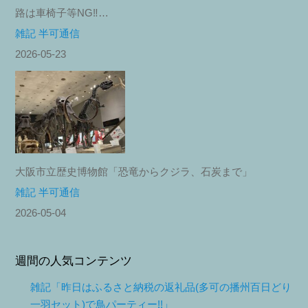
路は車椅子等NG‼︎…
雑記 半可通信
2026-05-23
大阪市立歴史博物館「恐竜からクジラ、石炭まで」
雑記 半可通信
2026-05-04
週間の人気コンテンツ
雑記「昨日はふるさと納税の返礼品(多可の播州百日どり
一羽セット)で鳥パーティー!!」