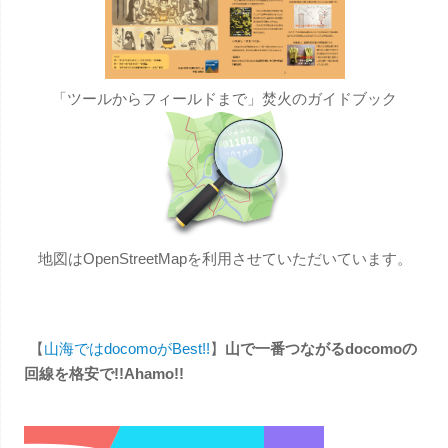
「ツールからフィールドまで」焚火のガイドブック
地図はOpenStreetMapを利用させていただいています。
【
山海ではdocomoがBest!!
】
山で一番つながるdocomoの
回線を格安で!!Ahamo!!