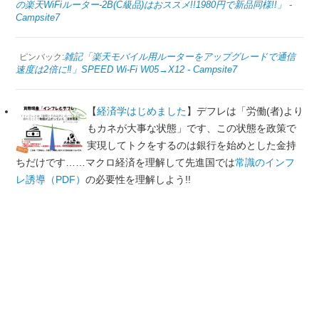
の楽天WiFiルーター‐2B(C級品)はおススメ!!1980円で新品同様!!」 -
Campsite7
雑記「楽天モバイル用ルーターをアップグレードで通信
ピンバック:
速度は2倍に‼︎」SPEED Wi-Fi W05→X12 - Campsite7
【
経済学はじめました
】デフレは「労働(者)より
もカネが大事な状態」です、この状態を政策で
実現してトクをするのは銀行を始めとした金持
ちだけです……マクロ経済を理解して先進国では
常識のインフ
レ誘導（PDF）
の必要性を理解しよう!!