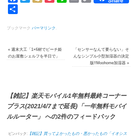
Share
Link
共
有
ブックマーク
パーマリンク
.
«
週末大工「1×6材でピーチ姫
「センサーなんて要らない」そ
のお屋敷シェルフを半日で」
んなシンプル小型加湿器の決定
版!!Moohome加湿器
»
【雑記】楽天モバイル1年無料最終コーナー
プラス(2021/4/7まで延長)「一年無料モバイ
ルルーター」
への2件のフィードバック
【雑記】買ってよかったもの・悪かったもの「イオシス
ピンバック: