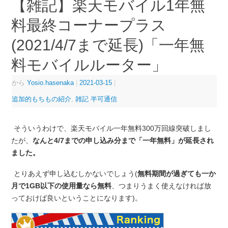
【雑記】楽天モバイル1年無
料最終コーナープラス
(2021/4/7まで延長)「一年無
料モバイルルーター」
から
Yosio.hasenaka
|
2021-03-15
|
追加的もちもの紹介
,
雑記 半可通信
そういうわけで、楽天モバイル一年無料300万回線突破しまし
たが、
なんと4/7までの申し込み分まで「一年無料」が延長され
ました。
とりあえず申し込むしかないでしょう(
無料期間が過ぎても一か
月で1GB以下の使用量なら無料
、つまりうまく使えなければ放
っておけば良いということになります)。