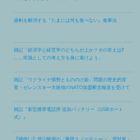
過剰を解消する『たまには何も食べない』食事法
雑記「経済学と経営学のどちらが上か？その答えは⁉
……常識としての考え方を身に着けよう」
雑記「ウクライナ情勢ともののけ姫」問題の歴史的背
景・ゼレンスキー大統領のNATO加盟断念報道を受けて
雑記『新型携帯電話用 追加バッテリー（USBポート
式）』
【縄使い】登山靴用の「亀甲スノーチェーン」雪対策・