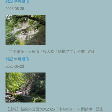
雑記 半可通信
2026-05-28
「世界遺産」三徳山・投入堂「結構アブナイ修行の山」
雑記 半可通信
2026-05-23
【遅報】新緑の箕面大滝2026「滝前でルート閉鎖中、迂回