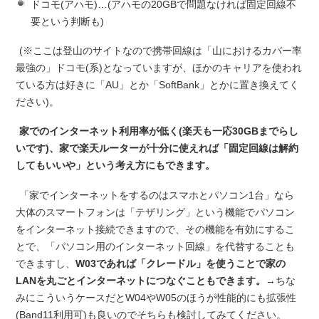
ドコモ(アハモ)…(アハモの20GBで問題なければ固定回線不
要という判断も)
(※ここは登山のサイトなので携帯回線は「山におけるカバー率
最強の」ドコモ(系)となっていますが、ほかのキャリアを使われ
ている方は好きに「AU」とか「SoftBank」とかに置き換えてく
ださい)。
家でのインターネット利用率が低く(楽天も一応30GBまでらし
いです)、家で楽天ルーターが十分に使えれば「固定回線は解約
してもいいや」という考え方にもできます。
「家でインターネットをするのはスマホとパソコン1台」なら
大体のスマートフォンは「テザリング」という機能でパソコン
をインターネット接続できますので、その機能を有効にするこ
とで、「パソコン用のインターネット回線」を代替することも
できますし、
W03であれば「クレードル」を使うことで家の
LANを丸ごとインターネットにつなぐこともできます。
→ちな
みにこういうケースだとW04やW05のほうが性能的にも拡張性
(Band11利用可)も良いのでそちらも検討してみてください。