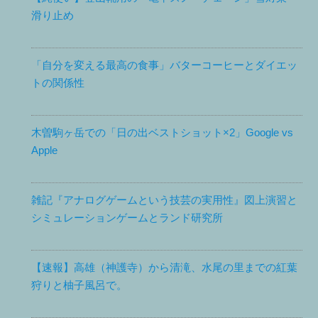
滑り止め
「自分を変える最高の食事」バターコーヒーとダイエッ
トの関係性
木曽駒ヶ岳での「日の出ベストショット×2」Google vs
Apple
雑記『アナログゲームという技芸の実用性』図上演習と
シミュレーションゲームとランド研究所
【速報】高雄（神護寺）から清滝、水尾の里までの紅葉
狩りと柚子風呂で。