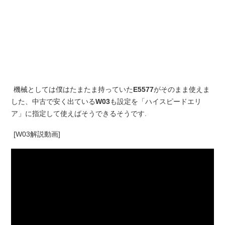
機械としては僕はたまたま持っていた
E5577
がそのまま使えま
した、中古で安く出ている
W03
も設定を「ハイスピードエリ
ア」に指定して使えばそうできるそうです.
[W03解説動画]