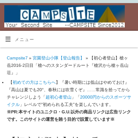
メニュー
Campsite7
»
宮園登山小隊【登山報告】
» 【初心者登山】槍ヶ
岳2016-2日目「槍へのスタンダードルート『槍沢から槍ヶ岳山
荘』」
【
初めての方はこちらへ
】『暑い時期には低山はやめておけ』
『高山は夏でも20°、春秋には吹雪くぞ』……常識を拾ってから
チャレンジしよう「
超初心者登山
」「
20000円からのスポーツサ
イクル
」レベルで"初められる工夫"を楽しんでいます。
※PR:本サイトのユニクロ・G.U.以外の商品リンクは広告リンク
です。このサイトの運営を賄う目的で設置しています※