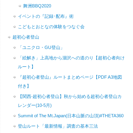
舞洲BBQ2020
イベントの『記録･配布』術
こどもとおとなの体験をつなぐ会
超初心者登山
「ユニクロ・GU登山」
「絵解き」上高地から涸沢への道のり【超初心者向け
ルート】
『超初心者登山』ルートまとめページ【PDF A3地図
付き】
【関西-超初心者登山】秋から始める超初心者登山カ
レンダー(10-5月)
Summit of The Mt.Japan(日本山脈の山頂)#THETA360
登山ルート「最新情報」調査の基本三法