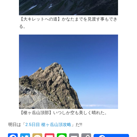
【大キレットへの道】かなたまでを見渡す事もでき
る。
【槍ヶ岳山頂部】いつしか空も美しく晴れた。
明日は「
2.5日目 槍ヶ岳山頂攻略
」だ!!