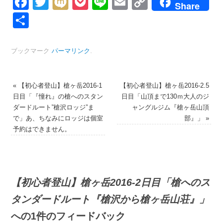
Facebook
Twitter
Mixi
Pocket
Line
Email
Copy
Share
Link
共
有
ブックマーク
パーマリンク
.
«
【初心者登山】槍ヶ岳2016-1
【初心者登山】槍ヶ岳2016-2.5
日目「『憧れ』の槍へのスタン
日目「山頂まで130ｍ大人のジ
ダードルート”槍沢ロッジ”ま
ャングルジム『槍ヶ岳山頂
で」あ、ちなみにロッジは個室
部』」
»
予約はできません。
【初心者登山】槍ヶ岳2016-2日目「槍へのス
タンダードルート『槍沢から槍ヶ岳山荘』」
への1件のフィードバック