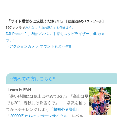
「サイト運営をご支援ください!!」
【登山記録のベストツール】
360°カメラで
みんなに「山の凄さ」を伝えよう。
DJI Pocket 2 、3軸ジンバル 手持ちスタビライザー、4Kカメ
ラ、1
→アクションカメラ マウントもどうぞ!!
○初めての方はこちら!!
Learn is FAN
『暑い時期には低山はやめておけ』『高山は夏
でも20°、春秋には吹雪くぞ』……常識を拾っ
てからチャレンジしよう「
超初心者登山
」
「
20000円からのスポーツサイクル
」レベル