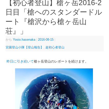
【初心者登山】槍ヶ岳2016-2
日目「槍へのスタンダードル
ート『槍沢から槍ヶ岳山
荘』」
から
Yosio.hasenaka
|
2016-08-15
|
宮園登山小隊【登山報告】
,
超初心者登山
昨日に引き続いて
槍ヶ岳登山のレポートを続けます。