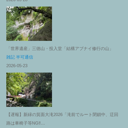
「世界遺産」三徳山・投入堂「結構アブナイ修行の山」
雑記 半可通信
2026-05-23
【遅報】新緑の箕面大滝2026「滝前でルート閉鎖中、迂回
路は車椅子等NG‼︎…