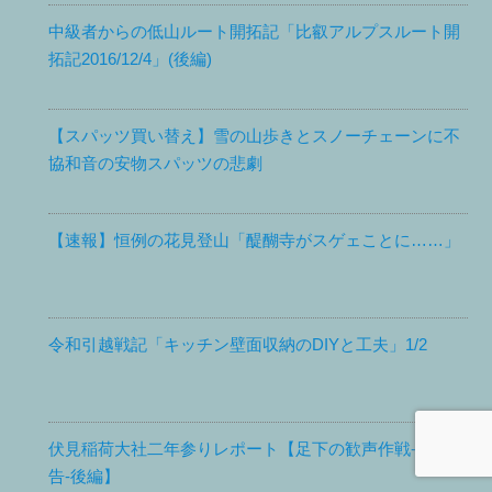
中級者からの低山ルート開拓記「比叡アルプスルート開
拓記2016/12/4」(後編)
【スパッツ買い替え】雪の山歩きとスノーチェーンに不
協和音の安物スパッツの悲劇
【速報】恒例の花見登山「醍醐寺がスゲェことに……」
令和引越戦記「キッチン壁面収納のDIYと工夫」1/2
伏見稲荷大社二年参りレポート【足下の歓声作戦-結果報
告-後編】