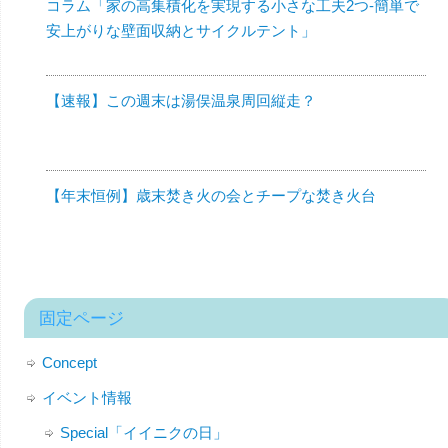
コラム「家の高集積化を実現する小さな工夫2つ-簡単で
安上がりな壁面収納とサイクルテント」
【速報】この週末は湯俣温泉周回縦走？
【年末恒例】歳末焚き火の会とチープな焚き火台
固定ページ
Concept
イベント情報
Special「イイニクの日」