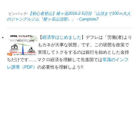
【初心者登山】槍ヶ岳2016-2.5日目「山頂まで100ｍ大人
ピンバック:
のジャングルジム『槍ヶ岳山頂部』」 - Campsite7
【
経済学はじめました
】デフレは「労働(者)より
もカネが大事な状態」です、この状態を政策で
実現してトクをするのは銀行を始めとした金持
ちだけです……マクロ経済を理解して先進国では
常識のインフ
レ誘導（PDF）
の必要性を理解しよう!!