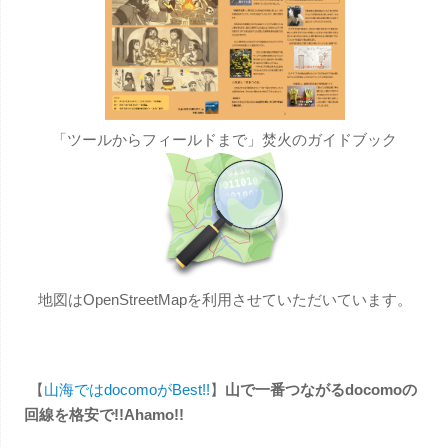
「ツールからフィールドまで」焚火のガイドブック
地図はOpenStreetMapを利用させていただいています。
【
山海ではdocomoがBest!!
】
山で一番つながるdocomoの
回線を格安で!!Ahamo!!