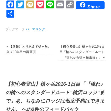
Facebook
Twitter
Mixi
Pocket
Line
Email
Copy
Share
Link
共
有
ブックマーク
パーマリンク
.
«
【速報】とりあえず槍ヶ岳、
【初心者登山】槍ヶ岳2016-2日
久々10年目の再登頂
目「槍へのスタンダードルート
『槍沢から槍ヶ岳山荘』」
»
【初心者登山】槍ヶ岳2016-1日目「『憧れ』
の槍へのスタンダードルート”槍沢ロッジ”ま
で」あ、ちなみにロッジは個室予約はできま
せん。
への2件のフィードバック