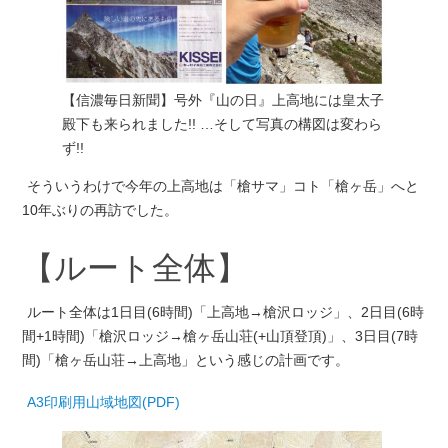
【信濃毎日新聞】号外『山の日』上高地には皇太子
殿下も来られました!! …そして写真の構図は変わら
ず!!
そういうわけで今年の上高地は「槍サマ」コト「槍ヶ岳」へと
10年ぶりの再訪でした。
【ルート全体】
ルート全体は1日目(6時間)「上高地→槍沢ロッジ」、2日目(6時
間+1時間)「槍沢ロッジ→槍ヶ岳山荘(+山頂登頂)」、3日目(7時
間)「槍ヶ岳山荘→上高地」という感じの計画です。
A3印刷用山域地図(PDF)