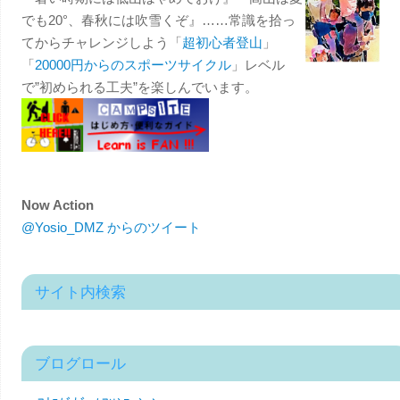
でも20°、春秋には吹雪くぞ』……常識を拾っ
てからチャレンジしよう「
超初心者登山
」
「
20000円からのスポーツサイクル
」レベル
で”初められる工夫”を楽しんでいます。
Now Action
@Yosio_DMZ からのツイート
サイト内検索
ブログロール