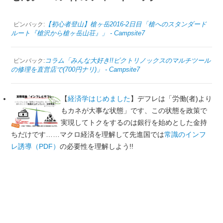
【初心者登山】槍ヶ岳2016-2日目「槍へのスタンダード
ピンバック:
ルート『槍沢から槍ヶ岳山荘』」 - Campsite7
コラム「みんな大好き!!ビクトリノックスのマルチツール
ピンバック:
の修理を直営店で(700円ナリ)」 - Campsite7
【
経済学はじめました
】デフレは「労働(者)より
もカネが大事な状態」です、この状態を政策で
実現してトクをするのは銀行を始めとした金持
ちだけです……マクロ経済を理解して先進国では
常識のインフ
レ誘導（PDF）
の必要性を理解しよう!!