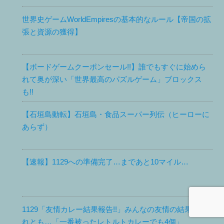
世界史ゲームWorldEmpiresの基本的なルール【帝国の拡
張と資源の獲得】
【ボードゲームクーポンセール!!】誰でもすぐに始めら
れて奥が深い「世界最高のパズルゲーム」ブロックス
も!!
【石垣島動転】石垣島・食品スーパー列伝（ヒーローに
あらず）
【速報】1129への準備完了…まであと10マイル…
1129「友情カレー結果報告!!」みんなの友情の結果？そ
れとも…「一番被ったレトルトカレーでも4個」