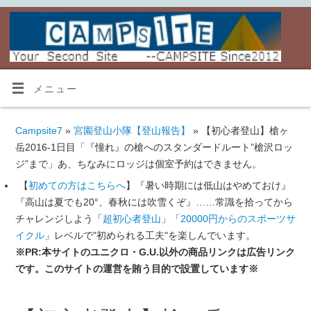
メニュー
Campsite7
»
宮園登山小隊【登山報告】
» 【初心者登山】槍ヶ
岳2016-1日目「『憧れ』の槍へのスタンダードルート”槍沢ロッ
ジ”まで」あ、ちなみにロッジは個室予約はできません。
【
初めての方はこちらへ
】『暑い時期には低山はやめておけ』
『高山は夏でも20°、春秋には吹雪くぞ』……常識を拾ってから
チャレンジしよう「
超初心者登山
」「
20000円からのスポーツサ
イクル
」レベルで"初められる工夫"を楽しんでいます。
※PR:本サイトのユニクロ・G.U.以外の商品リンクは広告リンク
です。このサイトの運営を賄う目的で設置しています※