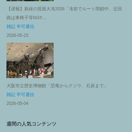
【遅報】新緑の箕面大滝2026「滝前でルート閉鎖中、迂回
路は車椅子等NG‼︎…
雑記 半可通信
2026-05-23
大阪市立歴史博物館「恐竜からクジラ、石炭まで」
雑記 半可通信
2026-05-04
週間の人気コンテンツ