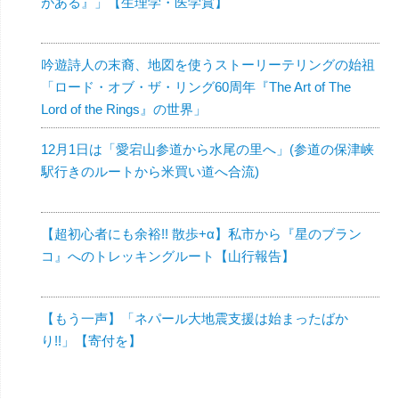
がある』」【生理学・医学賞】
吟遊詩人の末裔、地図を使うストーリーテリングの始祖
「ロード・オブ・ザ・リング60周年『The Art of The
Lord of the Rings』の世界」
12月1日は「愛宕山参道から水尾の里へ」(参道の保津峡
駅行きのルートから米買い道へ合流)
【超初心者にも余裕!! 散歩+α】私市から『星のブラン
コ』へのトレッキングルート【山行報告】
【もう一声】「ネパール大地震支援は始まったばか
り!!」【寄付を】