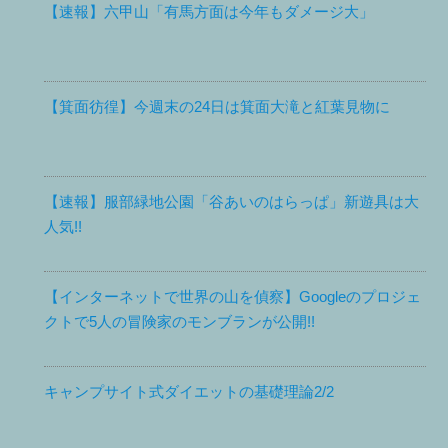
【速報】六甲山「有馬方面は今年もダメージ大」
【箕面彷徨】今週末の24日は箕面大滝と紅葉見物に
【速報】服部緑地公園「谷あいのはらっぱ」新遊具は大
人気!!
【インターネットで世界の山を偵察】Googleのプロジェ
クトで5人の冒険家のモンブランが公開!!
キャンプサイト式ダイエットの基礎理論2/2