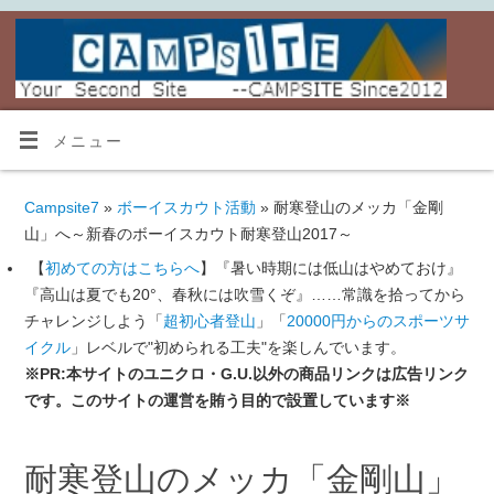
メニュー
Campsite7
»
ボーイスカウト活動
» 耐寒登山のメッカ「金剛
山」へ～新春のボーイスカウト耐寒登山2017～
【
初めての方はこちらへ
】『暑い時期には低山はやめておけ』
『高山は夏でも20°、春秋には吹雪くぞ』……常識を拾ってから
チャレンジしよう「
超初心者登山
」「
20000円からのスポーツサ
イクル
」レベルで"初められる工夫"を楽しんでいます。
※PR:本サイトのユニクロ・G.U.以外の商品リンクは広告リンク
です。このサイトの運営を賄う目的で設置しています※
耐寒登山のメッカ「金剛山」