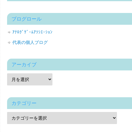
ブログロール
ｱﾅﾛｸﾞｹﾞｰﾑｱｿｼｴｰｼｮﾝ
代表の個人ブログ
アーカイブ
カテゴリー