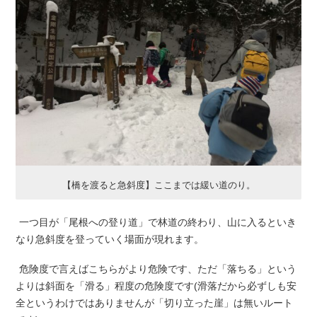
【橋を渡ると急斜度】ここまでは緩い道のり。
一つ目が「尾根への登り道」で林道の終わり、山に入るといき
なり急斜度を登っていく場面が現れます。
危険度で言えばこちらがより危険です、ただ「落ちる」という
よりは斜面を「滑る」程度の危険度です(滑落だから必ずしも安
全というわけではありませんが「切り立った崖」は無いルート