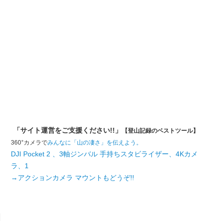
「サイト運営をご支援ください!!」
【登山記録のベストツール】
360°カメラで
みんなに「山の凄さ」を伝えよう。
DJI Pocket 2 、3軸ジンバル 手持ちスタビライザー、4Kカメ
ラ、1
→アクションカメラ マウントもどうぞ!!