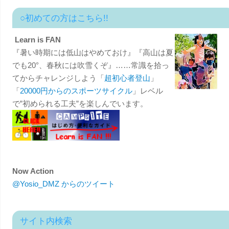
○初めての方はこちら!!
Learn is FAN
『暑い時期には低山はやめておけ』『高山は夏
でも20°、春秋には吹雪くぞ』……常識を拾っ
てからチャレンジしよう「
超初心者登山
」
「
20000円からのスポーツサイクル
」レベル
で”初められる工夫”を楽しんでいます。
Now Action
@Yosio_DMZ からのツイート
サイト内検索