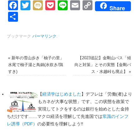
Facebook
Twitter
Mixi
Pocket
Line
Email
Copy
Share
Link
共
有
ブックマーク
パーマリンク
.
«
新年の雪山歩き「柚子の里」
【2023追記】金剛山バス「傾
水尾で柚子湯と鳥鍋(水炊き/鶏
向と対策」とその実態【金剛バ
すき)
ス・水越峠も廃止】
»
【
経済学はじめました
】デフレは「労働(者)より
もカネが大事な状態」です、この状態を政策で
実現してトクをするのは銀行を始めとした金持
ちだけです……マクロ経済を理解して先進国では
常識のインフ
レ誘導（PDF）
の必要性を理解しよう!!