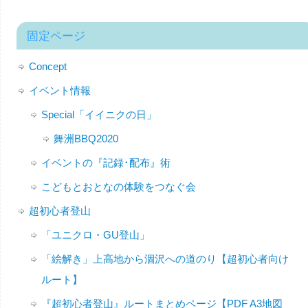
固定ページ
Concept
イベント情報
Special「イイニクの日」
舞洲BBQ2020
イベントの『記録･配布』術
こどもとおとなの体験をつなぐ会
超初心者登山
「ユニクロ・GU登山」
「絵解き」上高地から涸沢への道のり【超初心者向け
ルート】
『超初心者登山』ルートまとめページ【PDF A3地図