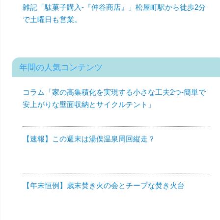
雑記「駄菓子購入-『仲谷商店』」松屋町駅から徒歩2分
で土曜日も営業。
年間の人気コンテンツ
コラム「家の高集積化を実現する小さな工夫2つ-簡単で
安上がりな壁面収納とサイクルテント」
【速報】この週末は湯俣温泉周回縦走？
【年末恒例】歳末焚き火の会とチープな焚き火台