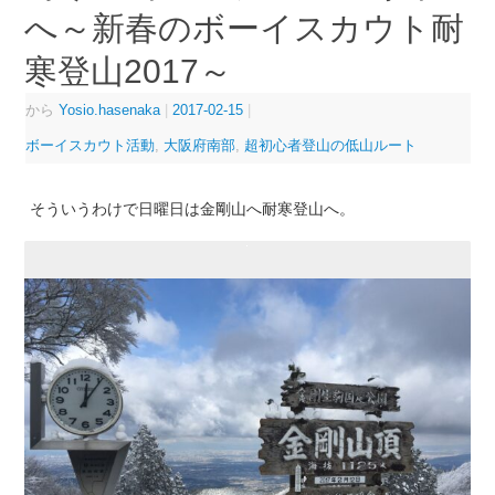
へ～新春のボーイスカウト耐
寒登山2017～
から
Yosio.hasenaka
|
2017-02-15
|
ボーイスカウト活動
,
大阪府南部
,
超初心者登山の低山ルート
そういうわけで日曜日は金剛山へ耐寒登山へ。