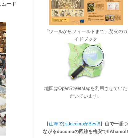
スムード
「ツールからフィールドまで」焚火のガ
イドブック
地図はOpenStreetMapを利用させていた
だいています。
【
山海ではdocomoがBest!!
】
山で一番つ
ながるdocomoの回線を格安で!!Ahamo!!