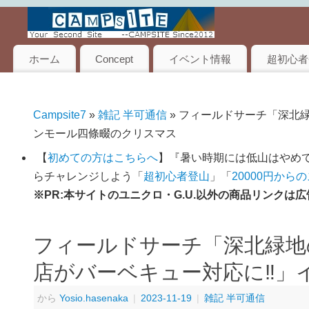
ホーム
Concept
イベント情報
超初心者
Campsite7
»
雑記 半可通信
» フィールドサーチ「深北
ンモール四條畷のクリスマス
【
初めての方はこちらへ
】『暑い時期には低山はやめて
らチャレンジしよう「
超初心者登山
」「
20000円から
※PR:本サイトのユニクロ・G.U.以外の商品リンク
フィールドサーチ「深北緑地
店がバーベキュー対応に‼︎
から
Yosio.hasenaka
|
2023-11-19
|
雑記 半可通信