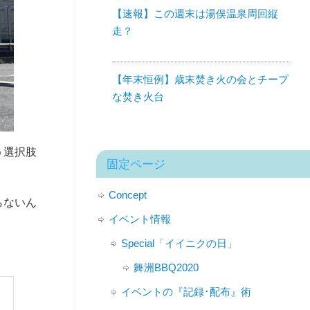
【速報】この週末は湯俣温泉周回縦
走？
【年末恒例】歳末焚き火の会とチープ
な焚き火台
う選択肢
固定ページ
Concept
らないん
イベント情報
Special「イイニクの日」
舞洲BBQ2020
イベントの『記録･配布』術