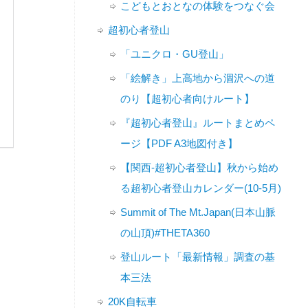
こどもとおとなの体験をつなぐ会
超初心者登山
「ユニクロ・GU登山」
「絵解き」上高地から涸沢への道
のり【超初心者向けルート】
『超初心者登山』ルートまとめペ
ージ【PDF A3地図付き】
【関西-超初心者登山】秋から始め
る超初心者登山カレンダー(10-5月)
Summit of The Mt.Japan(日本山脈
の山頂)#THETA360
登山ルート「最新情報」調査の基
本三法
20K自転車