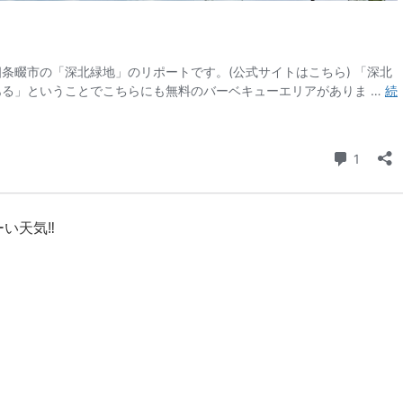
い天気‼︎