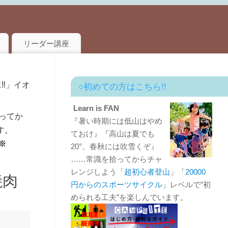
リーダー講座
︎」イオ
○初めての方はこちら!!
Learn is FAN
ってか
『暑い時期には低山はやめ
す。
ておけ』『高山は夏でも
※
20°、春秋には吹雪くぞ』
……常識を拾ってからチャ
レンジしよう「
超初心者登山
」「
20000
焼肉
円からのスポーツサイクル
」レベルで”初
められる工夫”を楽しんでいます。