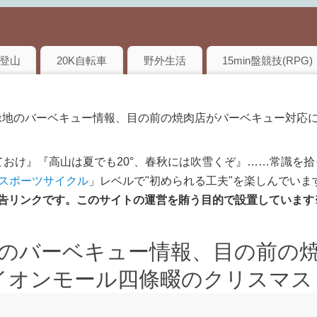
登山
20K自転車
野外生活
15min盤競技(RPG)
緑地のバーベキュー情報、目の前の焼肉店がバーベキュー対応に‼
おけ』『高山は夏でも20°、春秋には吹雪くぞ』……常識を拾
のスポーツサイクル
」レベルで"初められる工夫"を楽しんでいま
は広告リンクです。このサイトの運営を賄う目的で設置しています
のバーベキュー情報、目の前の
」イオンモール四條畷のクリスマス