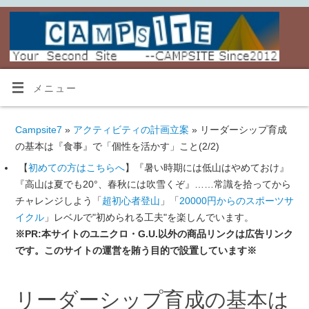
メニュー
Campsite7
»
アクティビティの計画立案
» リーダーシップ育成
の基本は『食事』で「個性を活かす」こと(2/2)
【
初めての方はこちらへ
】『暑い時期には低山はやめておけ』
『高山は夏でも20°、春秋には吹雪くぞ』……常識を拾ってから
チャレンジしよう「
超初心者登山
」「
20000円からのスポーツサ
イクル
」レベルで"初められる工夫"を楽しんでいます。
※PR:本サイトのユニクロ・G.U.以外の商品リンクは広告リンク
です。このサイトの運営を賄う目的で設置しています※
リーダーシップ育成の基本は