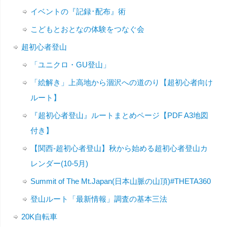
イベントの『記録･配布』術
こどもとおとなの体験をつなぐ会
超初心者登山
「ユニクロ・GU登山」
「絵解き」上高地から涸沢への道のり【超初心者向け
ルート】
『超初心者登山』ルートまとめページ【PDF A3地図
付き】
【関西-超初心者登山】秋から始める超初心者登山カ
レンダー(10-5月)
Summit of The Mt.Japan(日本山脈の山頂)#THETA360
登山ルート「最新情報」調査の基本三法
20K自転車