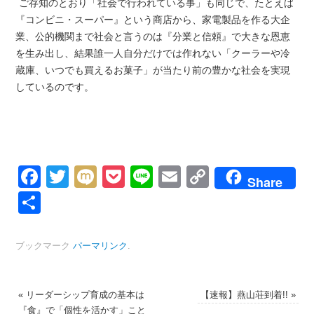
ご存知のとおり「社会で行われている事」も同じで、たとえば
『コンビニ・スーパー』という商店から、家電製品を作る大企
業、公的機関まで社会と言うのは『分業と信頼』で大きな恩恵
を生み出し、結果誰一人自分だけでは作れない「クーラーや冷
蔵庫、いつでも買えるお菓子」が当たり前の豊かな社会を実現
しているのです。
Facebook
Twitter
Mixi
Pocket
Line
Email
Copy
Share
Link
共
有
ブックマーク
パーマリンク
.
«
リーダーシップ育成の基本は
【速報】燕山荘到着!!
»
『食』で「個性を活かす」こと