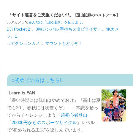
「サイト運営をご支援ください!!」
【登山記録のベストツール】
360°カメラで
みんなに「山の凄さ」を伝えよう。
DJI Pocket 2 、3軸ジンバル 手持ちスタビライザー、4Kカメ
ラ、1
→アクションカメラ マウントもどうぞ!!
○初めての方はこちら!!
Learn is FAN
『暑い時期には低山はやめておけ』『高山は夏
でも20°、春秋には吹雪くぞ』……常識を拾っ
てからチャレンジしよう「
超初心者登山
」
「
20000円からのスポーツサイクル
」レベル
で”初められる工夫”を楽しんでいます。