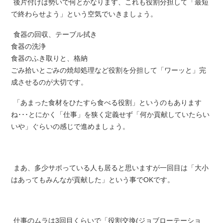
後片付けは勢いで何とかなります、これも役割分担して「最短
で終わらせよう」という空気でいきましょう。
食器の回収、テーブル拭き
食器の洗浄
食器のふき取りと、格納
ごみ拾いとごみの焼却処理など役割を分担して「ワーッと」完
成させるのが大切です。
「あまった食材をひたすら食べる役割」というのもあります
ね･･･とにかく「仕事」を狭く定義せず「何か貢献していたらい
いや」ぐらいの感じで進めましょう。
まあ、多少サボっている人も居ると思いますが一回目は「大小
はあってもみんなが貢献した」という事でOKです。
仕事のムラは3回目くらいで「役割交換(ジョブローテーショ