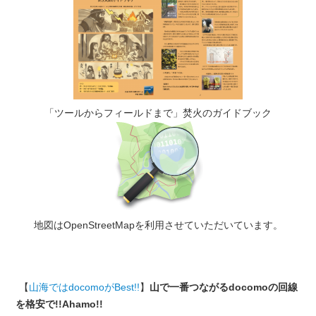
「ツールからフィールドまで」焚火のガイドブック
地図はOpenStreetMapを利用させていただいています。
【
山海ではdocomoがBest!!
】
山で一番つながるdocomoの回線
を格安で!!Ahamo!!