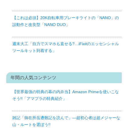
【これは必須】20K自転車用ブレーキライトの「NANO」の
誤動作と改良型「NANO DUO」
週末大工「自力でスマホも直せる?…iFixitのエッセンシャル
ツールキット到着する」
年間の人気コンテンツ
【世界最強の特典の幕の内弁当】Amazon Primeを使いこな
そう!!「アマプラの特典紹介」
雑記「御在所岳遭難記を読んで」—超初心者は超メジャーな
山・ルートを選ぼう!!