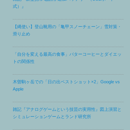
式）』
【縄使い】登山靴用の「亀甲スノーチェーン」雪対策・
滑り止め
「自分を変える最高の食事」バターコーヒーとダイエッ
トの関係性
木曽駒ヶ岳での「日の出ベストショット×2」Google vs
Apple
雑記『アナログゲームという技芸の実用性』図上演習と
シミュレーションゲームとランド研究所