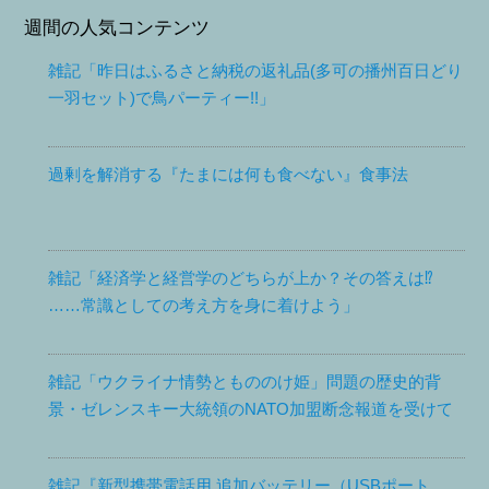
週間の人気コンテンツ
雑記「昨日はふるさと納税の返礼品(多可の播州百日どり
一羽セット)で鳥パーティー!!」
過剰を解消する『たまには何も食べない』食事法
雑記「経済学と経営学のどちらが上か？その答えは⁉
……常識としての考え方を身に着けよう」
雑記「ウクライナ情勢ともののけ姫」問題の歴史的背
景・ゼレンスキー大統領のNATO加盟断念報道を受けて
雑記『新型携帯電話用 追加バッテリー（USBポート