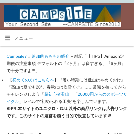
メニュー
Campsite7
»
追加的もちもの紹介
» 雑記「【TIPS】Amazon定
期便の注意事項 デフォルトの『2ヶ月』は多すぎる、『6ヶ月』
で十分ですよ!!!」
【
初めての方はこちらへ
】『暑い時期には低山はやめておけ』
『高山は夏でも20°、春秋には吹雪くぞ』……常識を拾ってから
チャレンジしよう「
超初心者登山
」「
20000円からのスポーツサ
イクル
」レベルで"初められる工夫"を楽しんでいます。
※PR:本サイトのユニクロ・G.U.以外の商品リンクは広告リンク
です。このサイトの運営を賄う目的で設置しています※