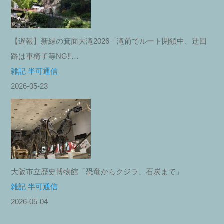
【遅報】新緑の箕面大滝2026「滝前でルート閉鎖中、迂回
路は車椅子等NG‼︎…
雑記 半可通信
2026-05-23
大阪市立歴史博物館「恐竜からクジラ、石炭まで」
雑記 半可通信
2026-05-04