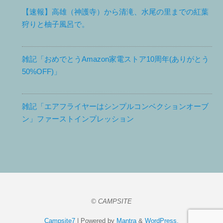
【速報】高雄（神護寺）から清滝、水尾の里までの紅葉
狩りと柚子風呂で。
雑記「おめでとうAmazon家電ストア10周年(ありがとう
50%OFF)」
雑記「エアフライヤーはシンプルコンベクションオーブ
ン」ファーストインプレッション
© CAMPSITE
Campsite7
| Powered by
Mantra
&
WordPress.