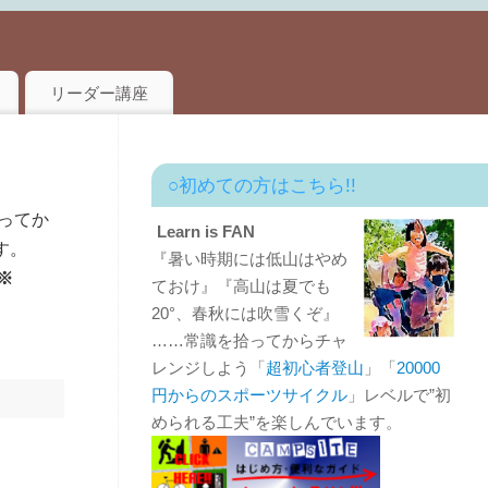
リーダー講座
○初めての方はこちら!!
ってか
Learn is FAN
す。
『暑い時期には低山はやめ
※
ておけ』『高山は夏でも
20°、春秋には吹雪くぞ』
……常識を拾ってからチャ
レンジしよう「
超初心者登山
」「
20000
円からのスポーツサイクル
」レベルで”初
められる工夫”を楽しんでいます。