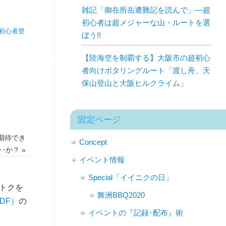
雑記「御在所岳遭難記を読んで」—超
初心者は超メジャーな山・ルートを選
初心者登
ぼう!!
【陸海空を制覇する】大阪市の超初心
者向けポタリングルート「渡し舟、天
保山登山と大阪ヒルクライム」
固定ページ
期待でき
Concept
･･･か？
»
イベント情報
Special「イイニクの日」
トクを
舞洲BBQ2020
DF）
の
イベントの『記録･配布』術