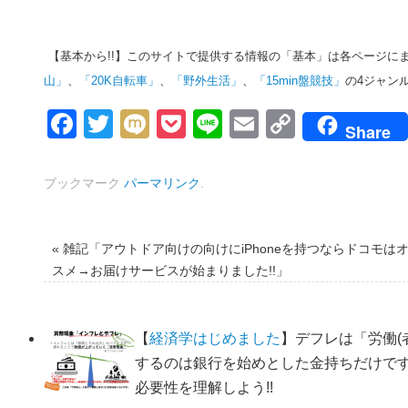
【基本から!!】このサイトで提供する情報の「基本」は各ページに
山」
、
「20K自転車」
、
「野外生活」
、
「15min盤競技」
の4ジャン
Facebook
Twitter
Mixi
Pocket
Line
Email
Copy
Share
Link
ブックマーク
パーマリンク
.
«
雑記「アウトドア向けの向けにiPhoneを持つならドコモは
スメ→お届けサービスが始まりました!!」
【
経済学はじめました
】デフレは「労働(
するのは銀行を始めとした金持ちだけで
必要性を理解しよう!!