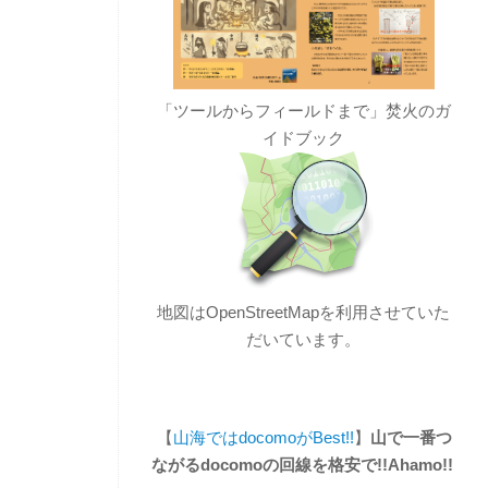
「ツールからフィールドまで」焚火のガ
イドブック
地図はOpenStreetMapを利用させていた
だいています。
【
山海ではdocomoがBest!!
】
山で一番つ
ながるdocomoの回線を格安で!!Ahamo!!