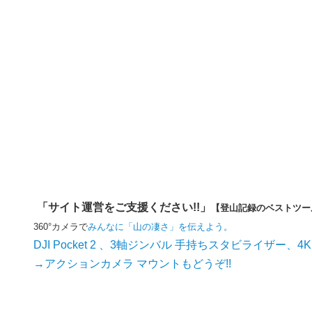
「サイト運営をご支援ください!!」
【登山記録のベストツー
360°カメラで
みんなに「山の凄さ」を伝えよう。
DJI Pocket 2 、3軸ジンバル 手持ちスタビライザー、4
→アクションカメラ マウントもどうぞ!!