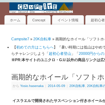
ホーム
Concept
イベント情報
超初心者
Campsite7
»
20K自転車
» 画期的なホイール「ソフトホ
【
初めての方はこちらへ
】『暑い時期には低山はやめて
らチャレンジしよう「
超初心者登山
」「
20000円から
※PR:本サイトのユニクロ・G.U.以外の商品リンク
画期的なホイール「ソフトホ
から
Yosio.hasenaka
|
2014-05-09
|
20K自転車
,
20K自転車
イスラエルで開発されたサスペンション付きホイール