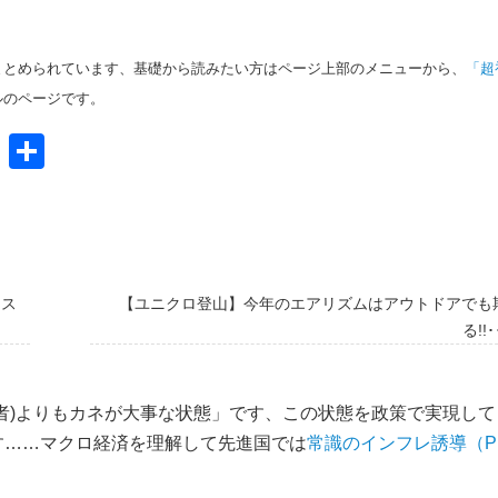
まとめられています、基礎から読みたい方はページ上部のメニューから、
「超
ルのページです。
共
有
オス
【ユニクロ登山】今年のエアリズムはアウトドアでも
る!!
者)よりもカネが大事な状態」です、この状態を政策で実現して
す……マクロ経済を理解して先進国では
常識のインフレ誘導（P