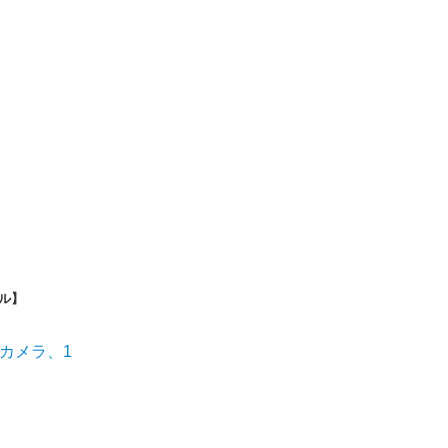
ル】
Kカメラ、1