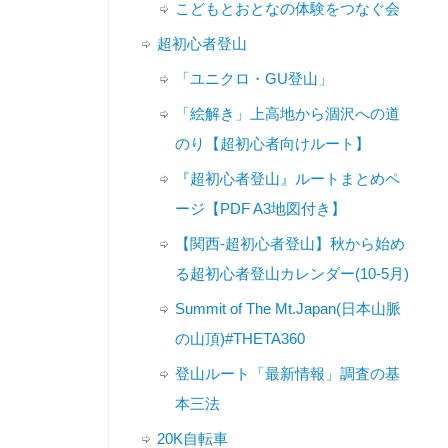
こどもとおとなの体験をつなぐ会
超初心者登山
「ユニクロ・GU登山」
「絵解き」上高地から涸沢への道
のり【超初心者向けルート】
『超初心者登山』ルートまとめペ
ージ【PDF A3地図付き】
【関西-超初心者登山】秋から始め
る超初心者登山カレンダー(10-5月)
Summit of The Mt.Japan(日本山脈
の山頂)#THETA360
登山ルート「最新情報」調査の基
本三法
20K自転車