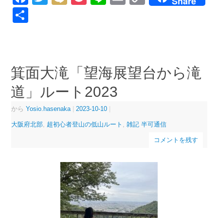
Share
Link
共
有
箕面大滝「望海展望台から滝
道」ルート2023
から
Yosio.hasenaka
|
2023-10-10
|
大阪府北部
,
超初心者登山の低山ルート
,
雑記 半可通信
コメントを残す