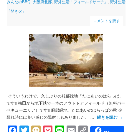
みんなのBBQ
,
大阪府北部
,
野外生活「フィールドサーチ」
,
野外生活
「焚き火」
コメントを残す
そういうわけで、久しぶりの服部緑地「たにあいのはらっぱ」
です‼︎ 梅田から地下鉄で一本のアウトドアフィールド（無料バー
ベキューエリア）です‼︎ 服部緑地、たにあいのはらっぱの秋 夕
暮れ時には良い感じの陽射しもありました、 …
続きを読む
→
Facebook
Twitter
Mixi
Pocket
Line
Email
Copy