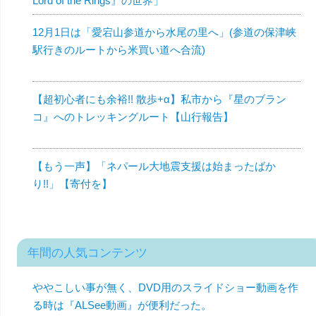
Lord of the Rings』の世界」
12月1日は「愛宕山参道から水尾の里へ」(参道の保津峡
駅行きのルートから米買い道へ合流)
【超初心者にも余裕!! 散歩+α】私市から『星のブラン
コ』へのトレッキングルート【山行報告】
【もう一声】「ネパール大地震支援は始まったばか
り!!」【寄付を】
年間の人気コンテンツ
ややこしい事が無く、DVD用のスライドショー動画を作
る時は『ALSee動画』が便利だった。