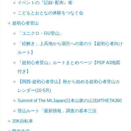
イベントの『記録･配布』術
こどもとおとなの体験をつなぐ会
超初心者登山
「ユニクロ・GU登山」
「絵解き」上高地から涸沢への道のり【超初心者向け
ルート】
『超初心者登山』ルートまとめページ【PDF A3地図
付き】
【関西-超初心者登山】秋から始める超初心者登山カ
レンダー(10-5月)
Summit of The Mt.Japan(日本山脈の山頂)#THETA360
登山ルート「最新情報」調査の基本三法
20K自転車