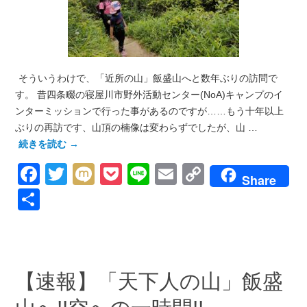
そういうわけで、「近所の山」飯盛山へと数年ぶりの訪問で
す。 昔四条畷の寝屋川市野外活動センター(NoA)キャンプのイ
ンターミッションで行った事があるのですが……もう十年以上
ぶりの再訪です、山頂の楠像は変わらずでしたが、山 …
続きを読む
→
Facebook
Twitter
Mixi
Pocket
Line
Email
Copy
Share
Link
共
有
【速報】「天下人の山」飯盛