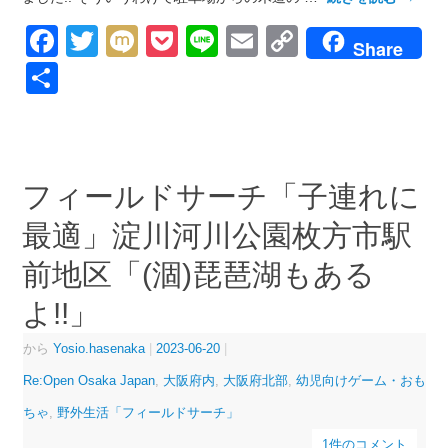
Facebook
Twitter
Mixi
Pocket
Line
Email
Copy
Share
Link
共
有
フィールドサーチ「子連れに
最適」淀川河川公園枚方市駅
前地区「(涸)琵琶湖もある
よ!!」
から
Yosio.hasenaka
|
2023-06-20
|
Re:Open Osaka Japan
,
大阪府内
,
大阪府北部
,
幼児向けゲーム・おも
ちゃ
,
野外生活「フィールドサーチ」
1件のコメント