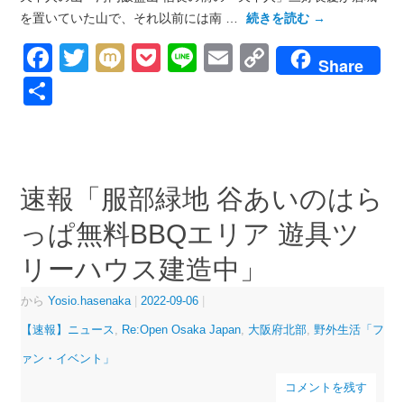
を置いていた山で、それ以前には南 …
続きを読む
→
Facebook
Twitter
Mixi
Pocket
Line
Email
Copy
Share
Link
共
有
速報「服部緑地 谷あいのはら
っぱ無料BBQエリア 遊具ツ
リーハウス建造中」
から
Yosio.hasenaka
|
2022-09-06
|
【速報】ニュース
,
Re:Open Osaka Japan
,
大阪府北部
,
野外生活「フ
ァン・イベント」
コメントを残す