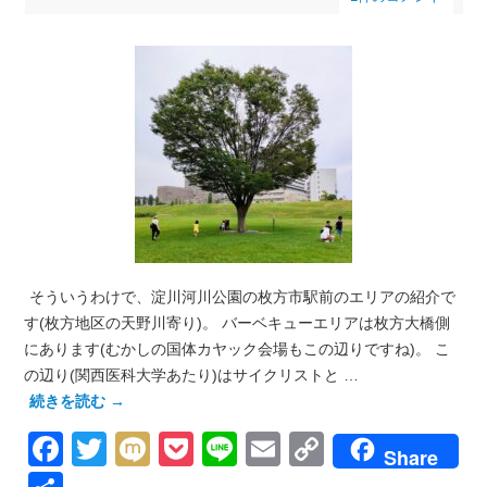
そういうわけで、淀川河川公園の枚方市駅前のエリアの紹介で
す(枚方地区の天野川寄り)。 バーベキューエリアは枚方大橋側
にあります(むかしの国体カヤック会場もこの辺りですね)。 こ
の辺り(関西医科大学あたり)はサイクリストと …
続きを読む
→
Facebook
Twitter
Mixi
Pocket
Line
Email
Copy
Share
Link