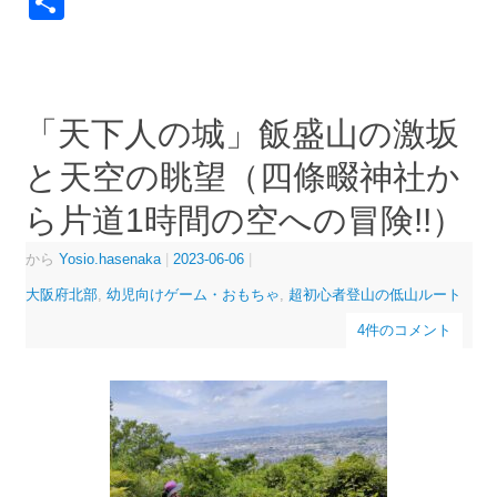
共
有
「天下人の城」飯盛山の激坂
と天空の眺望（四條畷神社か
ら片道1時間の空への冒険!!）
から
Yosio.hasenaka
|
2023-06-06
|
大阪府北部
,
幼児向けゲーム・おもちゃ
,
超初心者登山の低山ルート
4件のコメント