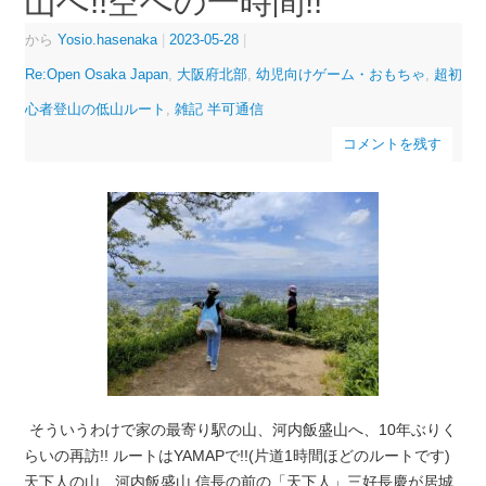
山へ!!空への一時間!!
から
Yosio.hasenaka
|
2023-05-28
|
Re:Open Osaka Japan
,
大阪府北部
,
幼児向けゲーム・おもちゃ
,
超初
心者登山の低山ルート
,
雑記 半可通信
コメントを残す
そういうわけで家の最寄り駅の山、河内飯盛山へ、10年ぶりく
らいの再訪!! ルートはYAMAPで!!(片道1時間ほどのルートです)
天下人の山 河内飯盛山 信長の前の「天下人」三好長慶が居城