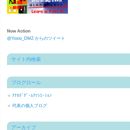
Now Action
@Yosio_DMZ からのツイート
サイト内検索
ブログロール
ｱﾅﾛｸﾞｹﾞｰﾑｱｿｼｴｰｼｮﾝ
代表の個人ブログ
アーカイブ