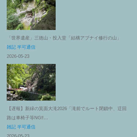
「世界遺産」三徳山・投入堂「結構アブナイ修行の山」
雑記 半可通信
2026-05-23
【遅報】新緑の箕面大滝2026「滝前でルート閉鎖中、迂回
路は車椅子等NG‼︎…
雑記 半可通信
2026-05-23