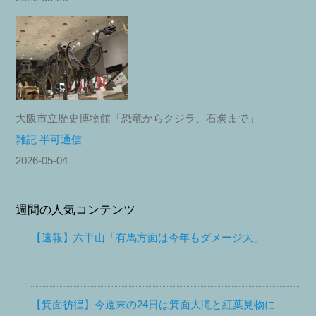
大阪市立歴史博物館「恐竜からクジラ、石炭まで」
雑記 半可通信
2026-05-04
週間の人気コンテンツ
【速報】六甲山「有馬方面は今年もダメージ大」
【箕面彷徨】今週末の24日は箕面大滝と紅葉見物に