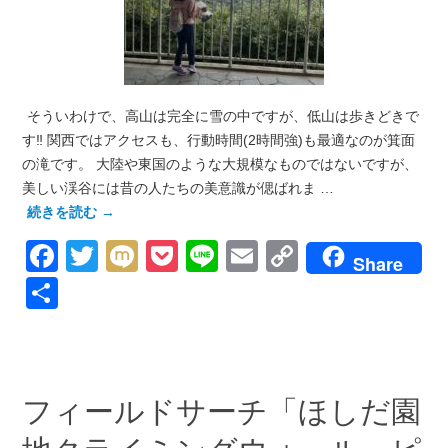
そういわけで、高山は完全に雪の中ですが、低山は歩きどきで
す‼︎ 関西ではアクセスも、行動時間(2時間強)も最適なのが箕面
の滝です。 大陸や東国のような大規模なものではないですが、
美しい渓谷には昔の人たちの美意識が偲ばれま …
続きを読む
→
Facebook
Twitter
Mixi
Pocket
Line
Email
Copy
Share
Link
共
有
フィールドサーチ「ほしだ園