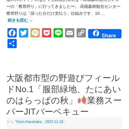
ーの「椎茸狩り」に行ってきました〜。 高槻森林観光センター
椎茸狩りは「採った分だけ支払う」仕組みです、10 …
続きを読む
→
Facebook
Twitter
Mixi
Pocket
Line
Email
Copy
Share
Link
共
有
大阪都市型の野遊びフィール
ドNo.1「服部緑地、たにあい
のはらっぱの秋」
業務スー
パーJITバーベキュー
から
Yosio.hasenaka
|
2023-11-16
|