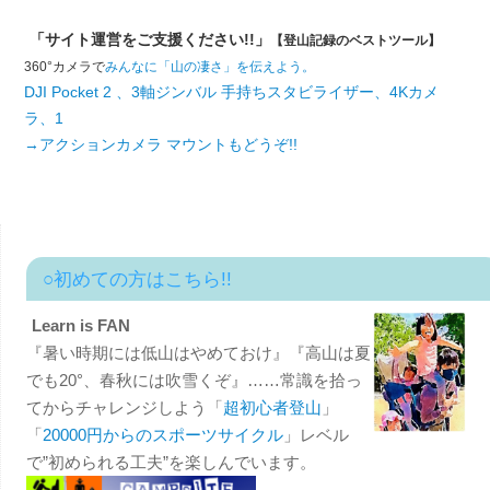
「サイト運営をご支援ください!!」
【登山記録のベストツール】
360°カメラで
みんなに「山の凄さ」を伝えよう。
DJI Pocket 2 、3軸ジンバル 手持ちスタビライザー、4Kカメ
ラ、1
→アクションカメラ マウントもどうぞ!!
○初めての方はこちら!!
Learn is FAN
『暑い時期には低山はやめておけ』『高山は夏
でも20°、春秋には吹雪くぞ』……常識を拾っ
てからチャレンジしよう「
超初心者登山
」
「
20000円からのスポーツサイクル
」レベル
で”初められる工夫”を楽しんでいます。