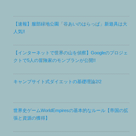
【速報】服部緑地公園「谷あいのはらっぱ」新遊具は大
人気!!
【インターネットで世界の山を偵察】Googleのプロジェ
クトで5人の冒険家のモンブランが公開!!
キャンプサイト式ダイエットの基礎理論2/2
世界史ゲームWorldEmpiresの基本的なルール【帝国の拡
張と資源の獲得】