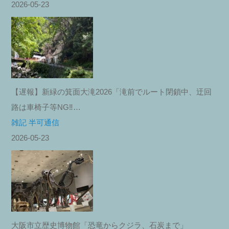
2026-05-23
【遅報】新緑の箕面大滝2026「滝前でルート閉鎖中、迂回
路は車椅子等NG‼︎…
雑記 半可通信
2026-05-23
大阪市立歴史博物館「恐竜からクジラ、石炭まで」