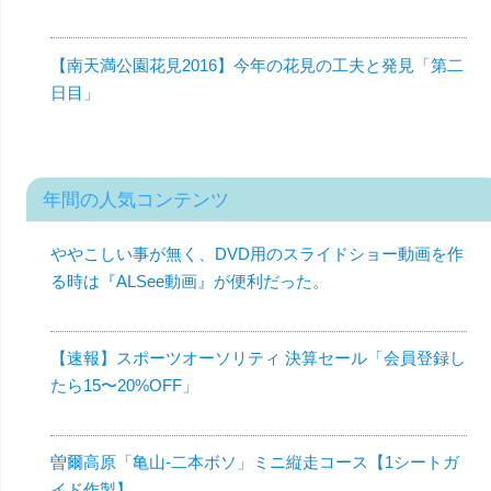
【南天満公園花見2016】今年の花見の工夫と発見「第二
日目」
年間の人気コンテンツ
ややこしい事が無く、DVD用のスライドショー動画を作
る時は『ALSee動画』が便利だった。
【速報】スポーツオーソリティ 決算セール「会員登録し
たら15〜20%OFF」
曽爾高原「亀山-二本ボソ」ミニ縦走コース【1シートガ
イド作製】