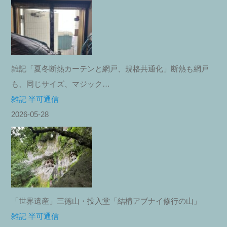
雑記「夏冬断熱カーテンと網戸、規格共通化」断熱も網戸
も、同じサイズ、マジック…
雑記 半可通信
2026-05-28
「世界遺産」三徳山・投入堂「結構アブナイ修行の山」
雑記 半可通信