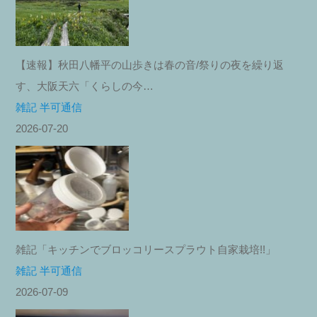
【速報】秋田八幡平の山歩きは春の音/祭りの夜を繰り返
す、大阪天六「くらしの今…
雑記 半可通信
2026-07-20
雑記「キッチンでブロッコリースプラウト自家栽培!!」
雑記 半可通信
2026-07-09