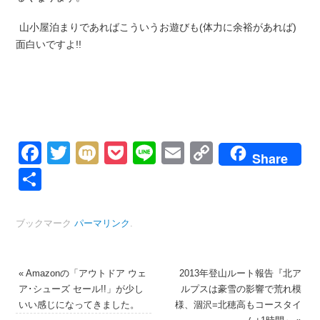
山小屋泊まりであればこういうお遊びも(体力に余裕があれば)
面白いですよ!!
Facebook
Twitter
Mixi
Pocket
Line
Email
Copy
Share
Link
共
有
ブックマーク
パーマリンク
.
«
Amazonの「アウトドア ウェ
2013年登山ルート報告『北ア
ア･シューズ セール!!」が少し
ルプスは豪雪の影響で荒れ模
いい感じになってきました。
様、涸沢=北穂高もコースタイ