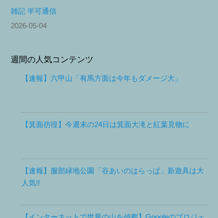
雑記 半可通信
2026-05-04
週間の人気コンテンツ
【速報】六甲山「有馬方面は今年もダメージ大」
【箕面彷徨】今週末の24日は箕面大滝と紅葉見物に
【速報】服部緑地公園「谷あいのはらっぱ」新遊具は大
人気!!
【インターネットで世界の山を偵察】Googleのプロジェ