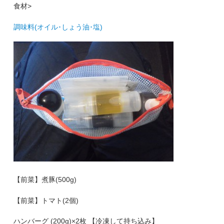
食材>
調味料(オイル･しょう油･塩)
【前菜】煮豚(500g)
【前菜】トマト(2個)
ハンバーグ (200g)×2枚 【冷凍して持ち込み】