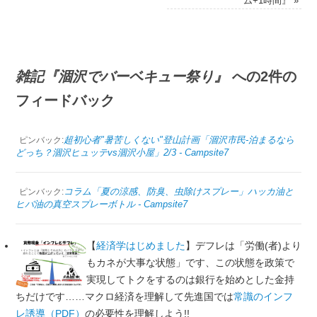
ム+1時間』
»
雑記『涸沢でバーベキュー祭り』
への2件の
フィードバック
超初心者"暑苦しくない"登山計画「涸沢市民-泊まるなら
ピンバック:
どっち？涸沢ヒュッテvs涸沢小屋」2/3 - Campsite7
コラム「夏の涼感、防臭、虫除けスプレー」ハッカ油と
ピンバック:
ヒバ油の真空スプレーボトル - Campsite7
【
経済学はじめました
】デフレは「労働(者)より
もカネが大事な状態」です、この状態を政策で
実現してトクをするのは銀行を始めとした金持
ちだけです……マクロ経済を理解して先進国では
常識のインフ
レ誘導（PDF）
の必要性を理解しよう!!