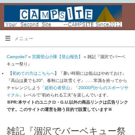
メニュー
Campsite7
»
宮園登山小隊【登山報告】
» 雑記『涸沢でバーベ
キュー祭り』
【
初めての方はこちらへ
】『暑い時期には低山はやめておけ』
『高山は夏でも20°、春秋には吹雪くぞ』……常識を拾ってから
チャレンジしよう「
超初心者登山
」「
20000円からのスポーツサ
イクル
」レベルで"初められる工夫"を楽しんでいます。
※PR:本サイトのユニクロ・G.U.以外の商品リンクは広告リンク
です。このサイトの運営を賄う目的で設置しています※
雑記『涸沢でバーベキュー祭