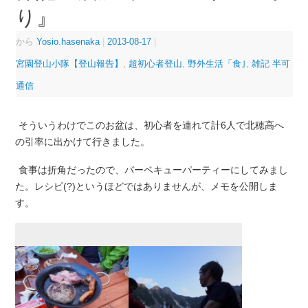
り』
から
Yosio.hasenaka
|
2013-08-17
|
宮園登山小隊【登山報告】
,
超初心者登山
,
野外生活「食｣
,
雑記 半可
通信
そういうわけでこのお盆は、初心者を連れて計6人で北穂高へ
の引率に出かけて行きました。
食事は折角だったので、バーベキューパーティーにしてみまし
た。レシピ(?)というほどではありませんが、メモを公開しま
す。