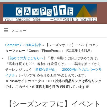
メニュー
Campsite7
»
20K自転車
» 【シーズンオフに】イベントのアフ
ターフォロー「Canon『PhotoPresso』で写真集を創る!!」
【
初めての方はこちらへ
】『暑い時期には低山はやめておけ』
『高山は夏でも20°、春秋には吹雪くぞ』……常識を拾ってから
チャレンジしよう「
超初心者登山
」「
20000円からのスポーツサ
イクル
」レベルで"初められる工夫"を楽しんでいます。
※PR:本サイトのユニクロ・G.U.以外の商品リンクは広告リンク
です。このサイトの運営を賄う目的で設置しています※
【シーズンオフに】イベント