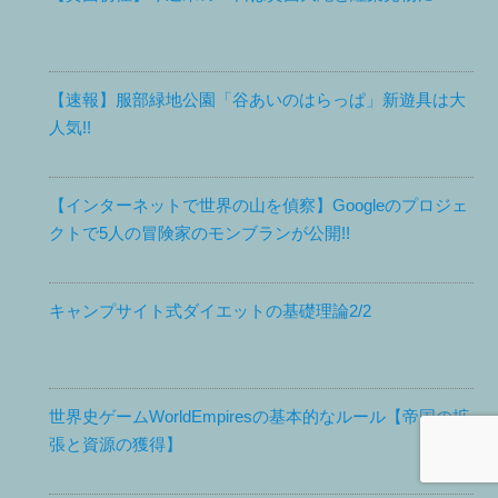
【速報】服部緑地公園「谷あいのはらっぱ」新遊具は大
人気!!
【インターネットで世界の山を偵察】Googleのプロジェ
クトで5人の冒険家のモンブランが公開!!
キャンプサイト式ダイエットの基礎理論2/2
世界史ゲームWorldEmpiresの基本的なルール【帝国の拡
張と資源の獲得】