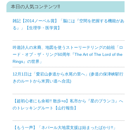
本日の人気コンテンツ!!
雑記【2014ノーベル賞】「脳には『空間を把握する機能があ
る』」【生理学・医学賞】
吟遊詩人の末裔、地図を使うストーリーテリングの始祖「ロ
ード・オブ・ザ・リング60周年『The Art of The Lord of the
Rings』の世界」
12月1日は「愛宕山参道から水尾の里へ」(参道の保津峡駅行
きのルートから米買い道へ合流)
【超初心者にも余裕!! 散歩+α】私市から『星のブランコ』へ
のトレッキングルート【山行報告】
【もう一声】「ネパール大地震支援は始まったばかり!!」