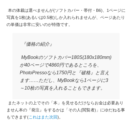
本の体裁は選べませんが(ソフトカバー・帯付・B6)、1ページに
写真を1枚(あるいは0.5枚)しか入れられませんが、ページあたり
の単価は非常に安いのが特徴です。
『価格の紹介』
MyBookのソフトカバー180S(180x180mm)
が40ページで4860円であるところを、
PhotoPressoなら1750円と『破格』と言え
ます……ただし、MyBookなら1ページに3
～10枚の写真を入れることもできます。
またネットの上でその「本」を見せるだけならお金は必要あり
ません本の『発注』をするかは「その人(閲覧者)」にゆだねる事
もできます(
これはまた次回
)。