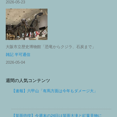
2026-05-23
大阪市立歴史博物館「恐竜からクジラ、石炭まで」
雑記 半可通信
2026-05-04
週間の人気コンテンツ
【速報】六甲山「有馬方面は今年もダメージ大」
【箕面彷徨】今週末の24日は箕面大滝と紅葉見物に