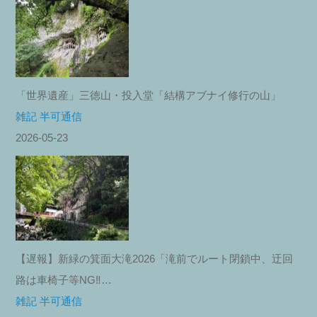
「世界遺産」三徳山・投入堂「結構アブナイ修行の山」
雑記 半可通信
2026-05-23
【遅報】新緑の箕面大滝2026「滝前でルート閉鎖中、迂回
路は車椅子等NG‼︎…
雑記 半可通信