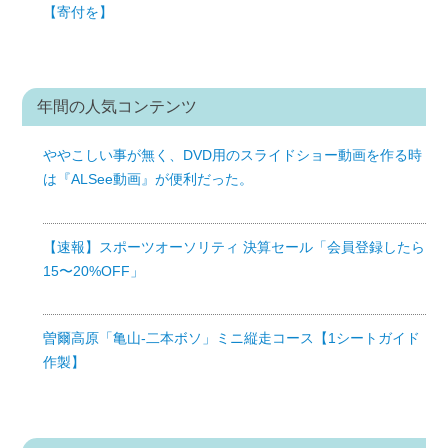
【寄付を】
年間の人気コンテンツ
ややこしい事が無く、DVD用のスライドショー動画を作る時
は『ALSee動画』が便利だった。
【速報】スポーツオーソリティ 決算セール「会員登録したら
15〜20%OFF」
曽爾高原「亀山-二本ボソ」ミニ縦走コース【1シートガイド
作製】