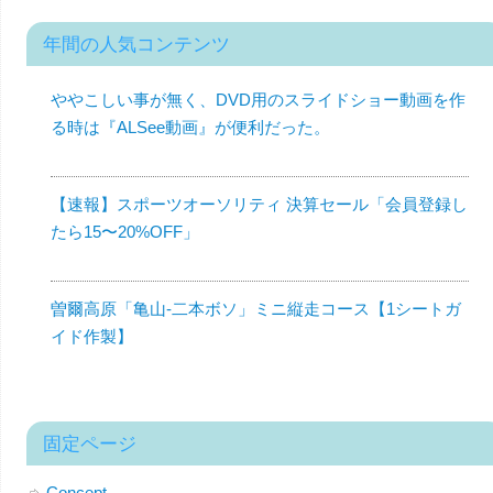
年間の人気コンテンツ
ややこしい事が無く、DVD用のスライドショー動画を作
る時は『ALSee動画』が便利だった。
【速報】スポーツオーソリティ 決算セール「会員登録し
たら15〜20%OFF」
曽爾高原「亀山-二本ボソ」ミニ縦走コース【1シートガ
イド作製】
固定ページ
Concept