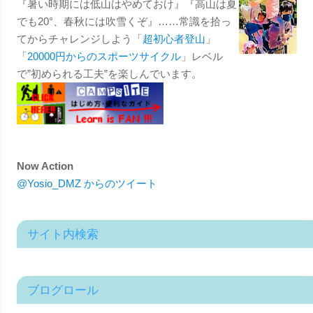
『暑い時期には低山はやめておけ』『高山は夏
でも20°、春秋には吹雪くぞ』……常識を拾っ
てからチャレンジしよう「
超初心者登山
」
「
20000円からのスポーツサイクル
」レベル
で”初められる工夫”を楽しんでいます。
Now Action
@Yosio_DMZ からのツイート
サイト内検索
ブログロール