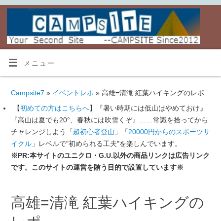
メニュー
Campsite7
»
イベントレポ
» 高雄=清滝 紅葉ハイキングのレポ
【
初めての方はこちらへ
】『暑い時期には低山はやめておけ』
『高山は夏でも20°、春秋には吹雪くぞ』……常識を拾ってから
チャレンジしよう「
超初心者登山
」「
20000円からのスポーツサ
イクル
」レベルで"初められる工夫"を楽しんでいます。
※PR:本サイトのユニクロ・G.U.以外の商品リンクは広告リンク
です。このサイトの運営を賄う目的で設置しています※
高雄=清滝 紅葉ハイキングの