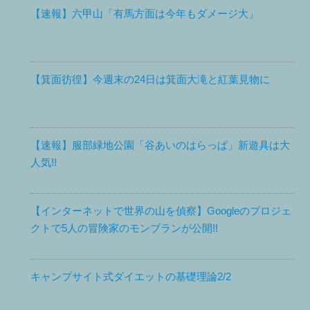
【速報】六甲山「有馬方面は今年もダメージ大」
【箕面彷徨】今週末の24日は箕面大滝と紅葉見物に
【速報】服部緑地公園「谷あいのはらっぱ」新遊具は大
人気!!
【インターネットで世界の山を偵察】Googleのプロジェ
クトで5人の冒険家のモンブランが公開!!
キャンプサイト式ダイエットの基礎理論2/2