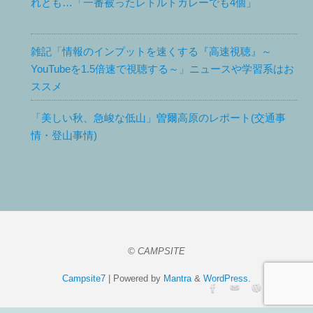
れとも…「一番被ったレトルトカレーでも4個」
雑記「情報のインプットを速くする『高速視聴』～
YouTubeを1.5倍速で視聴する～」ニュースや学習系はお
ススメ
「美しい秋、急峻な低山」曽爾高原のレポート(交通事
情・登山事情)
© CAMPSITE
Campsite7
| Powered by
Mantra
&
WordPress.