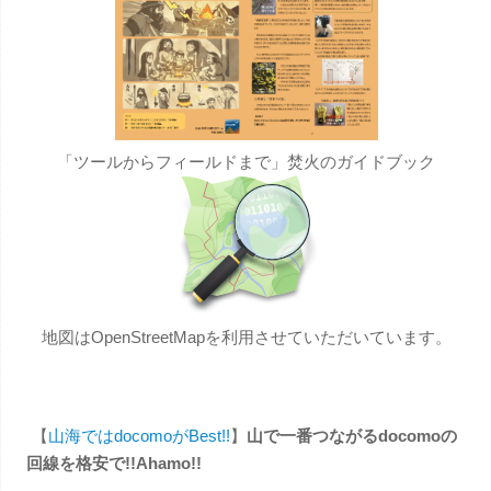
「ツールからフィールドまで」焚火のガイドブック
地図はOpenStreetMapを利用させていただいています。
【
山海ではdocomoがBest!!
】
山で一番つながるdocomoの
回線を格安で!!Ahamo!!