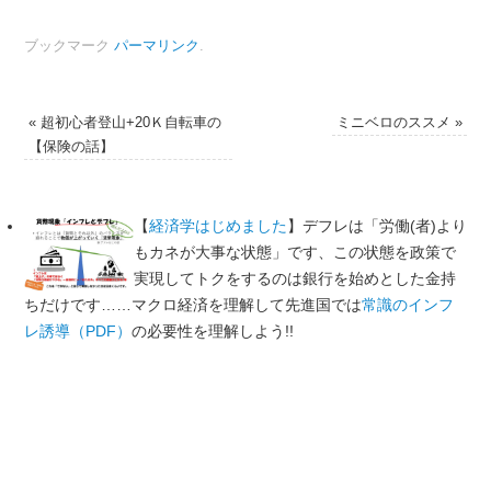
有
ブックマーク
パーマリンク
.
«
超初心者登山+20Ｋ自転車の
ミニベロのススメ
»
【保険の話】
【
経済学はじめました
】デフレは「労働(者)より
もカネが大事な状態」です、この状態を政策で
実現してトクをするのは銀行を始めとした金持
ちだけです……マクロ経済を理解して先進国では
常識のインフ
レ誘導（PDF）
の必要性を理解しよう!!