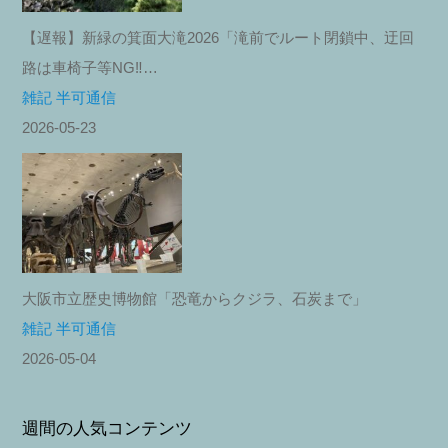
【遅報】新緑の箕面大滝2026「滝前でルート閉鎖中、迂回
路は車椅子等NG‼︎…
雑記 半可通信
2026-05-23
大阪市立歴史博物館「恐竜からクジラ、石炭まで」
雑記 半可通信
2026-05-04
週間の人気コンテンツ