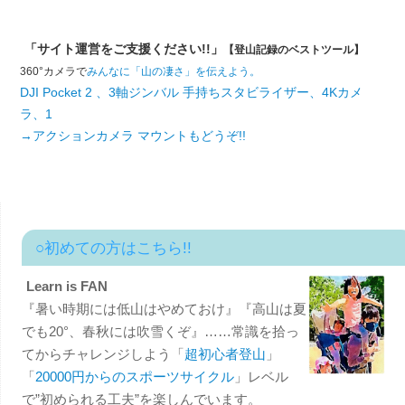
「サイト運営をご支援ください!!」
【登山記録のベストツール】
360°カメラで
みんなに「山の凄さ」を伝えよう。
DJI Pocket 2 、3軸ジンバル 手持ちスタビライザー、4Kカメ
ラ、1
→アクションカメラ マウントもどうぞ!!
○初めての方はこちら!!
Learn is FAN
『暑い時期には低山はやめておけ』『高山は夏
でも20°、春秋には吹雪くぞ』……常識を拾っ
てからチャレンジしよう「
超初心者登山
」
「
20000円からのスポーツサイクル
」レベル
で”初められる工夫”を楽しんでいます。