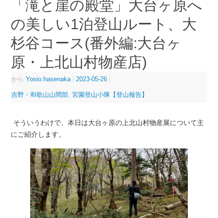
「滝と崖の殿堂」大台ヶ原へ
の美しい1泊登山ルート、大
杉谷コース(番外編:大台ヶ
原・上北山村物産店)
から
Yosio.hasenaka
|
2023-05-26
|
吉野・和歌山山間部
,
宮園登山小隊【登山報告】
そういうわけで、本日は大台ヶ原の上北山村物産展について主
にご紹介します。