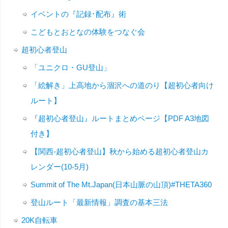
イベントの『記録･配布』術
こどもとおとなの体験をつなぐ会
超初心者登山
「ユニクロ・GU登山」
「絵解き」上高地から涸沢への道のり【超初心者向け
ルート】
『超初心者登山』ルートまとめページ【PDF A3地図
付き】
【関西-超初心者登山】秋から始める超初心者登山カ
レンダー(10-5月)
Summit of The Mt.Japan(日本山脈の山頂)#THETA360
登山ルート「最新情報」調査の基本三法
20K自転車