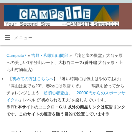
メニュー
Campsite7
»
吉野・和歌山山間部
» 「滝と崖の殿堂」大台ヶ原
への美しい1泊登山ルート、大杉谷コース(番外編:大台ヶ原・上
北山村物産店)
【
初めての方はこちらへ
】『暑い時期には低山はやめておけ』
『高山は夏でも20°、春秋には吹雪くぞ』……常識を拾ってから
チャレンジしよう「
超初心者登山
」「
20000円からのスポーツサ
イクル
」レベルで"初められる工夫"を楽しんでいます。
※PR:本サイトのユニクロ・G.U.以外の商品リンクは広告リンク
です。このサイトの運営を賄う目的で設置しています※