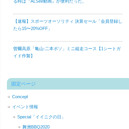
る時は『ALSee動画』が便利だった。
【速報】スポーツオーソリティ 決算セール「会員登録し
たら15〜20%OFF」
曽爾高原「亀山-二本ボソ」ミニ縦走コース【1シートガ
イド作製】
固定ページ
Concept
イベント情報
Special「イイニクの日」
舞洲BBQ2020