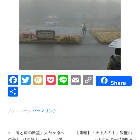
Facebook
Twitter
Mixi
Pocket
Line
Email
Copy
Share
Link
共
有
ブックマーク
パーマリンク
.
«
「滝と崖の殿堂」大台ヶ原へ
【速報】「天下人の山」飯盛山
の美しい1泊登山ルート、大杉
へ!!空への一時間!!
»