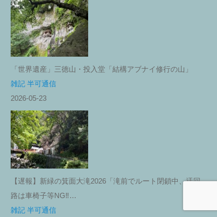
「世界遺産」三徳山・投入堂「結構アブナイ修行の山」
雑記 半可通信
2026-05-23
【遅報】新緑の箕面大滝2026「滝前でルート閉鎖中、迂回
路は車椅子等NG‼︎…
雑記 半可通信