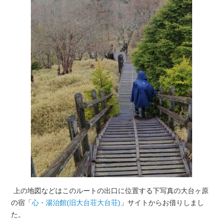
上の地図などはこのルートの出口に位置する下写真の大台ヶ原
の宿「
心・湯治館(旧大台荘大台荘)
」サイトからお借りしまし
た。