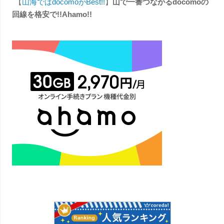
【
山海ではdocomoがBest!!
】
山で一番つながるdocomoの
回線を格安で!!Ahamo!!