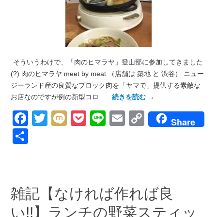
そういうわけで、「肉のヒマラヤ」登山部に参加してきました
(?) 肉のヒマラヤ meet by meat （店舗は 築地 と 渋谷） ニュー
ジーランド産の良質なブロック肉を「ヤマで」提供する素敵な
お店なのですが例の新型コロ …
続きを読む
→
Facebook
Twitter
Mixi
Pocket
Line
Email
Copy
Share
Link
共
有
雑記【なければ作れば良
い!!】ランチの野菜スティッ