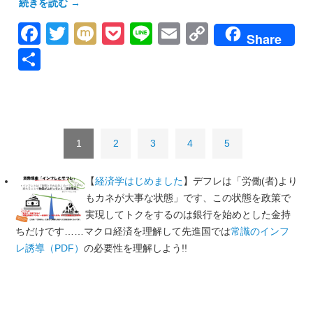
続きを読む
→
Facebook
Twitter
Mixi
Pocket
Line
Email
Copy
Share
Link
共
有
1
2
3
4
5
【
経済学はじめました
】デフレは「労働(者)より
もカネが大事な状態」です、この状態を政策で
実現してトクをするのは銀行を始めとした金持
ちだけです……マクロ経済を理解して先進国では
常識のインフ
レ誘導（PDF）
の必要性を理解しよう!!