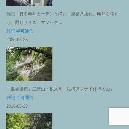
雑記「夏冬断熱カーテンと網戸、規格共通化」断熱も網戸
も、同じサイズ、マジック…
雑記 半可通信
2026-05-28
「世界遺産」三徳山・投入堂「結構アブナイ修行の山」
雑記 半可通信
2026-05-23