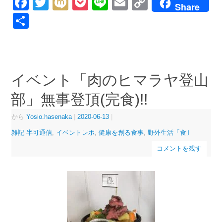
Facebook
Twitter
Mixi
Pocket
Line
Email
Copy
Share
Link
共
有
イベント「肉のヒマラヤ登山
部」無事登頂(完食)!!
から
Yosio.hasenaka
|
2020-06-13
|
雑記 半可通信
,
イベントレポ
,
健康を創る食事
,
野外生活「食｣
コメントを残す