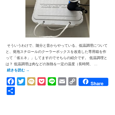
そういうわけで、随分と昔からやっている、低温調理について
と、発泡スチロールのクーラーボックスを改造した専用箱を作
って「省エネ」」してますのでそちらの紹介です。 低温調理と
は？ 低温調理は肉などの加熱を一定の温度（長時間、 …
続きを読む
→
Facebook
Twitter
Mixi
Pocket
Line
Email
Copy
Share
Link
共
有