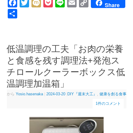
Facebook
Twitter
Mixi
Pocket
Line
Email
Copy
Share
Link
共
有
低温調理の工夫「お肉の栄養
と食感を残す調理法+発泡ス
チロールクーラーボックス低
温調理加温箱」
から
Yosio.hasenaka
|
2024-03-20
|
DIY『週末大工』
,
健康を創る食事
1件のコメント