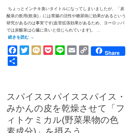
ちょっとインチキ臭いタイトルになってしまいましたが、「炭
酸泉の飲用(飲泉)」には胃腸の活性や糖尿病に効果があるという
研究があるのは事実です(血管拡張効果があるため、ヨーロッパ
では炭酸泉は心臓に良いと信じられています)。 …
続きを読む
→
Facebook
Twitter
Mixi
Pocket
Line
Email
Copy
Share
Link
共
有
スパイススパイススパイス・
みかんの皮を乾燥させて「フ
ィトケミカル(野菜果物の色
素成分)」を摂ろう。