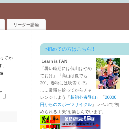
リーダー講座
○初めての方はこちら!!
ってか
Learn is FAN
す。
『暑い時期には低山はやめ
※
ておけ』『高山は夏でも
20°、春秋には吹雪くぞ』
……常識を拾ってからチャ
ダ」
レンジしよう「
超初心者登山
」「
20000
円からのスポーツサイクル
」レベルで”初
められる工夫”を楽しんでいます。