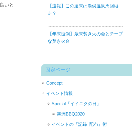
が良いと
【速報】この週末は湯俣温泉周回縦
走？
【年末恒例】歳末焚き火の会とチープ
な焚き火台
固定ページ
Concept
イベント情報
Special「イイニクの日」
舞洲BBQ2020
イベントの『記録･配布』術