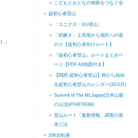
こどもとおとなの体験をつなぐ会
超初心者登山
「ユニクロ・GU登山」
「絵解き」上高地から涸沢への道
が）。
のり【超初心者向けルート】
『超初心者登山』ルートまとめペ
ージ【PDF A3地図付き】
【関西-超初心者登山】秋から始め
る超初心者登山カレンダー(10-5月)
Summit of The Mt.Japan(日本山脈
の山頂)#THETA360
登山ルート「最新情報」調査の基
本三法
20K自転車