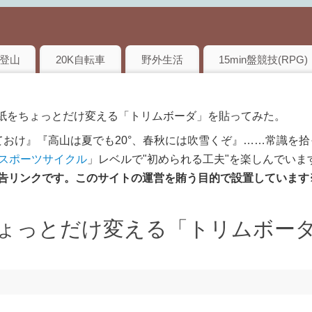
登山
20K自転車
野外生活
15min盤競技(RPG)
壁紙をちょっとだけ変える「トリムボーダ」を貼ってみた。
おけ』『高山は夏でも20°、春秋には吹雪くぞ』……常識を拾
のスポーツサイクル
」レベルで"初められる工夫"を楽しんでいま
は広告リンクです。このサイトの運営を賄う目的で設置しています
ょっとだけ変える「トリムボー