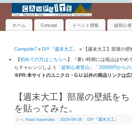
ホーム
Concept
イベント情報
超初心者
Campsite7
»
DIY『週末大工』
» 【週末大工】部屋の
【
初めての方はこちらへ
】『暑い時期には低山はやめて
らチャレンジしよう「
超初心者登山
」「
20000円から
※PR:本サイトのユニクロ・G.U.以外の商品リンク
【週末大工】部屋の壁紙をち
を貼ってみた。
から
Yosio.hasenaka
|
2019-09-28
|
DIY『週末大工』