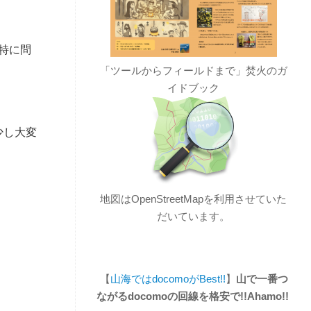
特に問
「ツールからフィールドまで」焚火のガ
イドブック
少し大変
地図はOpenStreetMapを利用させていた
だいています。
【
山海ではdocomoがBest!!
】
山で一番つ
ながるdocomoの回線を格安で!!Ahamo!!