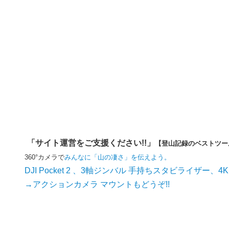
「サイト運営をご支援ください!!」
【登山記録のベストツー
360°カメラで
みんなに「山の凄さ」を伝えよう。
DJI Pocket 2 、3軸ジンバル 手持ちスタビライザー、4
→アクションカメラ マウントもどうぞ!!