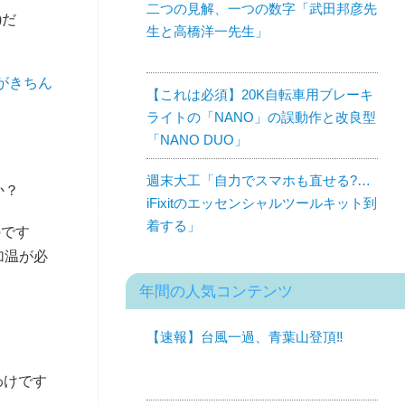
二つの見解、一つの数字「武田邦彦先
)だ
生と高橋洋一先生」
がきちん
【これは必須】20K自転車用ブレーキ
ライトの「NANO」の誤動作と改良型
「NANO DUO」
週末大工「自力でスマホも直せる?…
か？
iFixitのエッセンシャルツールキット到
着する」
のです
加温が必
年間の人気コンテンツ
【速報】台風一過、青葉山登頂‼︎
わけです