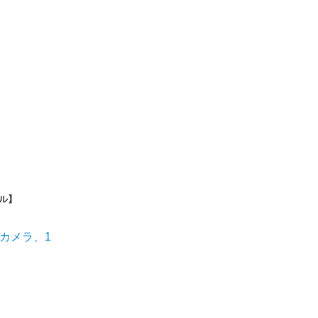
ル】
Kカメラ、1