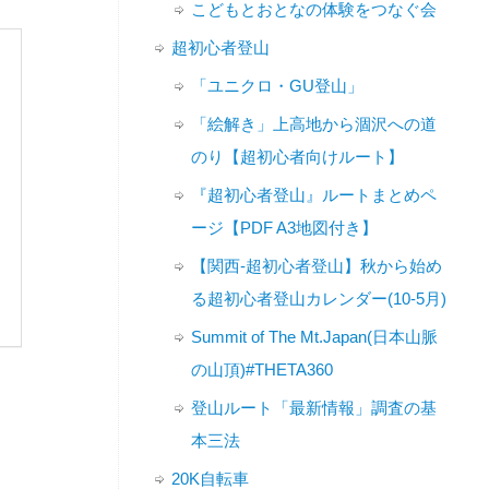
こどもとおとなの体験をつなぐ会
超初心者登山
「ユニクロ・GU登山」
「絵解き」上高地から涸沢への道
のり【超初心者向けルート】
『超初心者登山』ルートまとめペ
ージ【PDF A3地図付き】
【関西-超初心者登山】秋から始め
る超初心者登山カレンダー(10-5月)
Summit of The Mt.Japan(日本山脈
の山頂)#THETA360
登山ルート「最新情報」調査の基
本三法
20K自転車