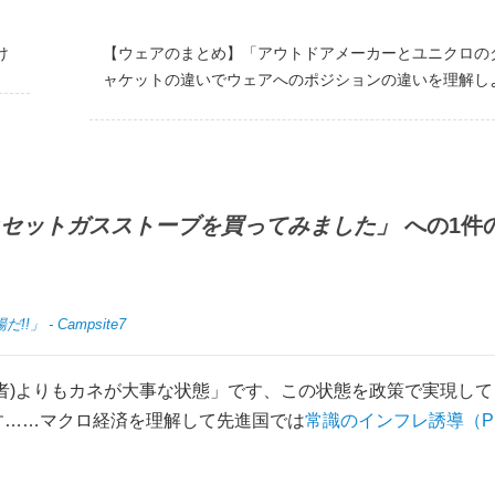
け
【ウェアのまとめ】「アウトドアメーカーとユニクロの
ャケットの違いでウェアへのポジションの違いを理解し
セットガスストーブを買ってみました」
への1件
- Campsite7
者)よりもカネが大事な状態」です、この状態を政策で実現して
す……マクロ経済を理解して先進国では
常識のインフレ誘導（P