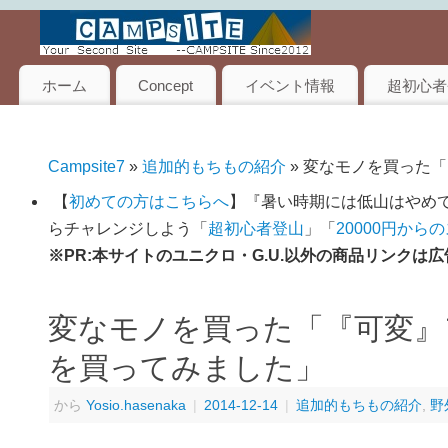
ホーム
Concept
イベント情報
超初心者
Campsite7
»
追加的もちもの紹介
» 変なモノを買った
【
初めての方はこちらへ
】『暑い時期には低山はやめて
らチャレンジしよう「
超初心者登山
」「
20000円から
※PR:本サイトのユニクロ・G.U.以外の商品リンク
変なモノを買った「『可変』
を買ってみました」
から
Yosio.hasenaka
|
2014-12-14
|
追加的もちもの紹介
,
野