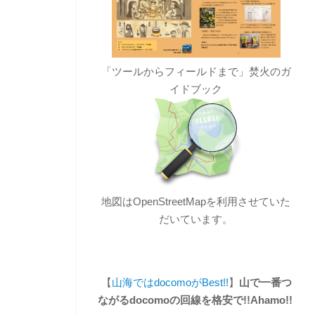
「ツールからフィールドまで」焚火のガ
イドブック
地図はOpenStreetMapを利用させていた
だいています。
【
山海ではdocomoがBest!!
】
山で一番つ
ながるdocomoの回線を格安で!!Ahamo!!