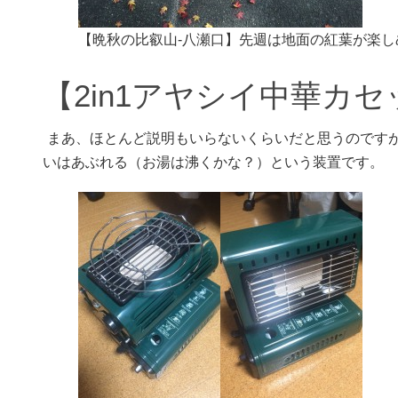
【晩秋の比叡山-八瀬口】先週は地面の紅葉が楽し
【2in1アヤシイ中華カ
まあ、ほとんど説明もいらないくらいだと思うのです
いはあぶれる（お湯は沸くかな？）という装置です。