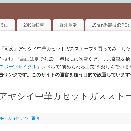
登山
20K自転車
野外生活
15min盤競技(RPG)
「『可変』アヤシイ中華カセットガスストーブを買ってみました
おけ』『高山は夏でも20°、春秋には吹雪くぞ』……常識を拾
のスポーツサイクル
」レベルで"初められる工夫"を楽しんでいま
は広告リンクです。このサイトの運営を賄う目的で設置しています
アヤシイ中華カセットガススト
外生活
,
雑記 半可通信