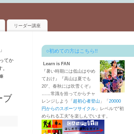
リーダー講座
」
○初めての方はこちら!!
ってか
Learn is FAN
す。
『暑い時期には低山はやめ
※
ておけ』『高山は夏でも
20°、春秋には吹雪くぞ』
……常識を拾ってからチャ
ーブ
レンジしよう「
超初心者登山
」「
20000
円からのスポーツサイクル
」レベルで”初
められる工夫”を楽しんでいます。