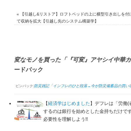
«
【引越し&リストア】ロフトベッドの上に横型引き出しを付
て収納を拡大【引越し先のシステム構築学】
変なモノを買った「『可変』アヤシイ中華カ
ードバック
防災雑記「インフレのひと段落→今が防災備蓄品の買い場だ!!」 
ピンバック:
【
経済学はじめました
】デフレは「労働(
するのは銀行を始めとした金持ちだけで
必要性を理解しよう!!