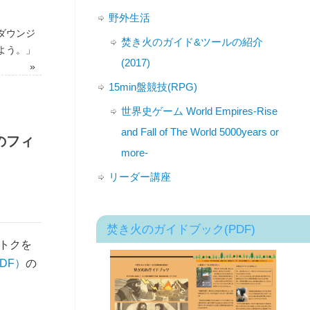
野外生活
ダウンジ
焚き火のガイド&ツールの紹介
よう。」
(2017)
»
15min盤競技(RPG)
世界史ゲーム World Empires-Rise
and Fall of The World 5000years or
のフィ
more-
リーダー講座
焚き火のガイドブック(PDF)
トクを
DF）
の