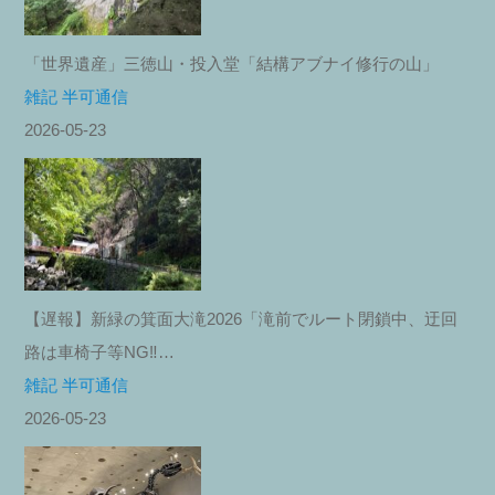
「世界遺産」三徳山・投入堂「結構アブナイ修行の山」
雑記 半可通信
2026-05-23
【遅報】新緑の箕面大滝2026「滝前でルート閉鎖中、迂回
路は車椅子等NG‼︎…
雑記 半可通信
2026-05-23