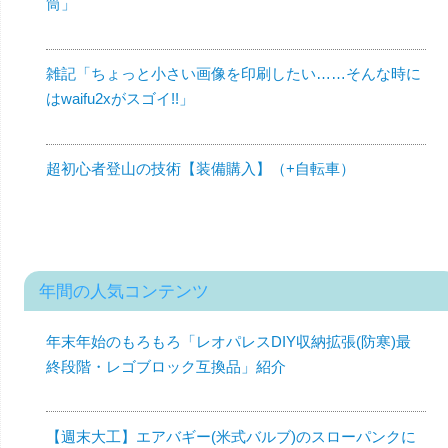
筒」
雑記「ちょっと小さい画像を印刷したい……そんな時に
はwaifu2xがスゴイ!!」
超初心者登山の技術【装備購入】（+自転車）
年間の人気コンテンツ
年末年始のもろもろ「レオパレスDIY収納拡張(防寒)最
終段階・レゴブロック互換品」紹介
【週末大工】エアバギー(米式バルブ)のスローパンクに