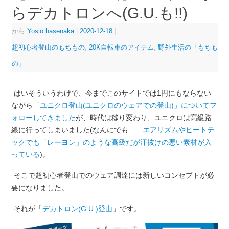
らデカトロンへ(G.U.も!!)
から
Yosio.hasenaka
|
2020-12-18
|
超初心者登山のもちもの
,
20K自転車のアイテム
,
野外生活の「もちも
の」
はいそういうわけで、今までこのサイトでは1円にもならない
ながら
「ユニクロ登山(ユニクロのウェアでの登山)」についてフ
ォローしてきました
が、時代は移り変わり、ユニクロは高級路
線に行ってしまいました(なんにでも……
エアリズムやヒートテ
ックでも「レーヨン」のような高級だが汗抜けの悪い素材が入
っている
)。
そこで超初心者登山でのウェア調達には新しいコンセプトが必
要になりました。
それが「
デカトロン(G.U.)登山
」です。