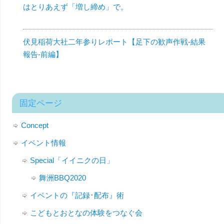
はとりあえず「増し締め」で。
伏見稲荷大社二年参りレポート【足下の歓声作戦-結果
報告-前編】
固定ページ
Concept
イベント情報
Special「イイニクの日」
舞洲BBQ2020
イベントの『記録･配布』術
こどもとおとなの体験をつなぐ会