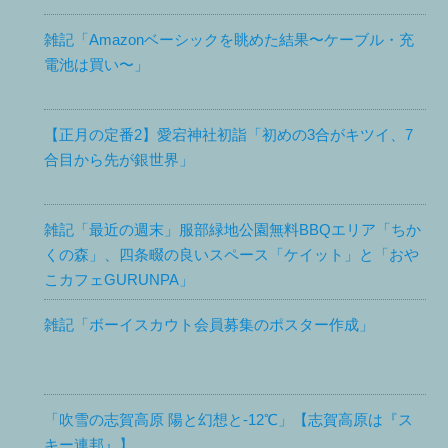
雑記「Amazonベーシックを眺めた結果〜ケーブル・充
電池は買い〜」
【正月の定番2】愛宕神社初詣「初めの3合がキツイ、7
合目から先が銀世界」
雑記「最近の週末」服部緑地公園無料BBQエリア「ちか
くの森」、四条畷の良いスペース「ケイット」と「おや
こカフェGURUNPA」
雑記「ボーイスカウト会員募集のポスター作成」
「吹雪の志賀高原 陽と幻想と-12℃」【志賀高原は『ス
キー連邦』】