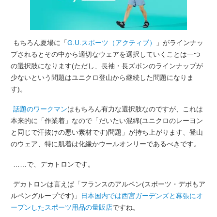
もちろん夏場に「
G.U.スポーツ（アクティブ）
」がラインナッ
プされるとその中から適切なウェアを選択していくことは一つ
の選択肢になります(ただし、長袖・長ズボンのラインナップが
少ないという問題はユニクロ登山から継続した問題になりま
す)。
話題のワークマン
はもちろん有力な選択肢なのですが、これは
本来的に「作業着」なので「だいたい混綿(ユニクロのレーヨン
と同じで汗抜けの悪い素材です)問題」が持ち上がります、登山
のウェア、特に肌着は化繊かウールオンリーであるべきです。
……で、デカトロンです。
デカトロンは言えば「フランスのアルペン(スポーツ・デポもア
ルペングループです)」
日本国内では西宮ガーデンズと幕張にオ
ープンしたスポーツ用品の量販店
ですね。