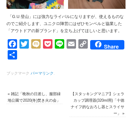
「G.U.登山」には強力なライバルになりますが、使えるものな
のでご紹介します、ユニクロ陣営にはぜひモンベルと協業した
「アウトドアの新ブランド」を立ち上げてほしいと思います。
Facebook
Twitter
Mixi
Pocket
Line
Email
Copy
Share
Link
共
有
ブックマーク
パーマリンク
.
«
雑記「晩秋の日差し、服部緑
【スタッキングマニア】シェラ
地公園で2020(冬)焚き火の会」
カップ調理器(320ml用)「十徳
ナイフ的なおろし器とスライサ
ー」
»