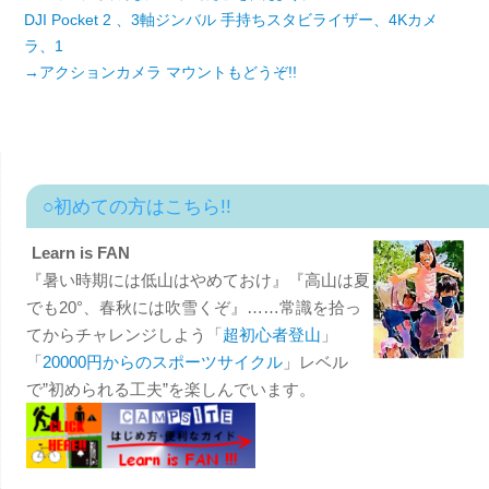
DJI Pocket 2 、3軸ジンバル 手持ちスタビライザー、4Kカメ
ラ、1
→アクションカメラ マウントもどうぞ!!
○初めての方はこちら!!
Learn is FAN
『暑い時期には低山はやめておけ』『高山は夏
でも20°、春秋には吹雪くぞ』……常識を拾っ
てからチャレンジしよう「
超初心者登山
」
「
20000円からのスポーツサイクル
」レベル
で”初められる工夫”を楽しんでいます。