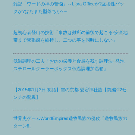
雑記「ワードの神の苦悩」～Libra Officeか?互換性パッ
クか?はたまた型落ちか?～
超初心者登山の技術「事故は難所の前後で起こる-安全地
帯まで緊張感を維持し、二つの事を同時にしない」
低温調理の工夫「お肉の栄養と食感を残す調理法+発泡
スチロールクーラーボックス低温調理加温箱」
【2015年1月3日 初詣】雪の京都 愛宕神社詣【前編:22セ
ンチの驚異】
世界史ゲームWorldEmpires遊牧民族の侵攻「遊牧民族の
ターン!!」