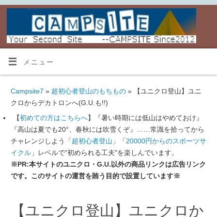
メニュー
Campsite7
»
超初心者登山のもちもの
» 【ユニクロ登山】ユニ
クロからデカトロンへ(G.U.も!!)
【
初めての方はこちらへ
】『暑い時期には低山はやめておけ』
『高山は夏でも20°、春秋には吹雪くぞ』……常識を拾ってから
チャレンジしよう「
超初心者登山
」「
20000円からのスポーツサ
イクル
」レベルで"初められる工夫"を楽しんでいます。
※PR:本サイトのユニクロ・G.U.以外の商品リンクは広告リンク
です。このサイトの運営を賄う目的で設置しています※
【ユニクロ登山】ユニクロか