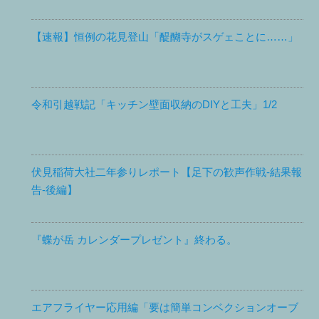
【速報】恒例の花見登山「醍醐寺がスゲェことに……」
令和引越戦記「キッチン壁面収納のDIYと工夫」1/2
伏見稲荷大社二年参りレポート【足下の歓声作戦-結果報
告-後編】
『蝶が岳 カレンダープレゼント』終わる。
エアフライヤー応用編「要は簡単コンベクションオーブ