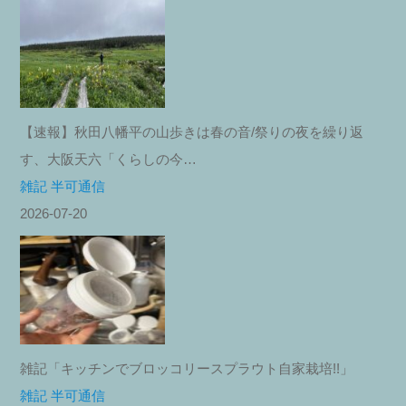
【速報】秋田八幡平の山歩きは春の音/祭りの夜を繰り返
す、大阪天六「くらしの今…
雑記 半可通信
2026-07-20
雑記「キッチンでブロッコリースプラウト自家栽培!!」
雑記 半可通信