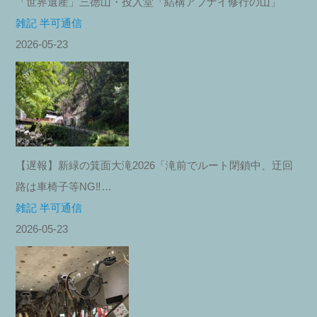
「世界遺産」三徳山・投入堂「結構アブナイ修行の山」
雑記 半可通信
2026-05-23
【遅報】新緑の箕面大滝2026「滝前でルート閉鎖中、迂回
路は車椅子等NG‼︎…
雑記 半可通信
2026-05-23