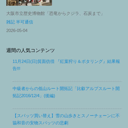
大阪市立歴史博物館「恐竜からクジラ、石炭まで」
雑記 半可通信
2026-05-04
週間の人気コンテンツ
11月24日(日)箕面彷徨 『紅葉狩り＆ポタリング』結果報
告!!!
中級者からの低山ルート開拓記「比叡アルプスルート開
拓記2016/12/4」(後編)
【スパッツ買い替え】雪の山歩きとスノーチェーンに不
協和音の安物スパッツの悲劇