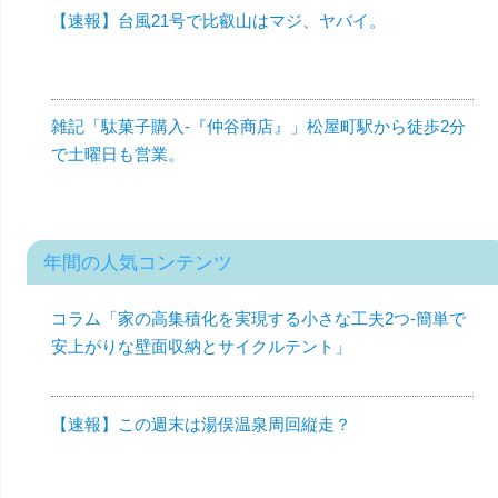
【速報】台風21号で比叡山はマジ、ヤバイ。
雑記「駄菓子購入-『仲谷商店』」松屋町駅から徒歩2分
で土曜日も営業。
年間の人気コンテンツ
コラム「家の高集積化を実現する小さな工夫2つ-簡単で
安上がりな壁面収納とサイクルテント」
【速報】この週末は湯俣温泉周回縦走？