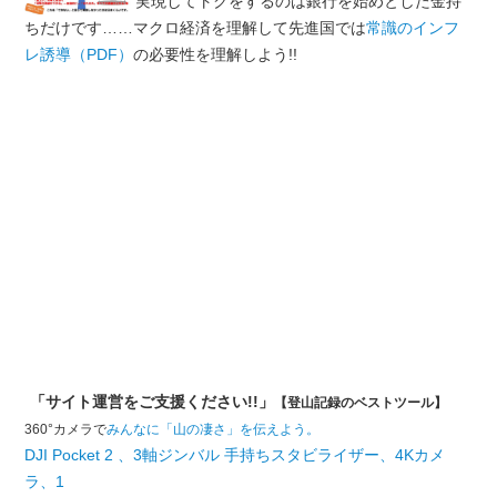
実現してトクをするのは銀行を始めとした金持
ちだけです……マクロ経済を理解して先進国では
常識のインフ
レ誘導（PDF）
の必要性を理解しよう!!
「サイト運営をご支援ください!!」
【登山記録のベストツール】
360°カメラで
みんなに「山の凄さ」を伝えよう。
DJI Pocket 2 、3軸ジンバル 手持ちスタビライザー、4Kカメ
ラ、1