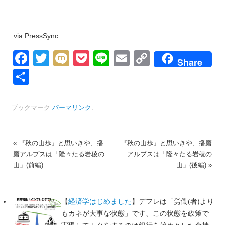
via PressSync
Facebook
Twitter
Mixi
Pocket
Line
Email
Copy
Share
Link
共
有
ブックマーク
パーマリンク
.
«
『秋の山歩』と思いきや、播
『秋の山歩』と思いきや、播磨
磨アルプスは「隆々たる岩稜の
アルプスは「隆々たる岩稜の
山」(前編)
山」(後編)
»
【
経済学はじめました
】デフレは「労働(者)より
もカネが大事な状態」です、この状態を政策で