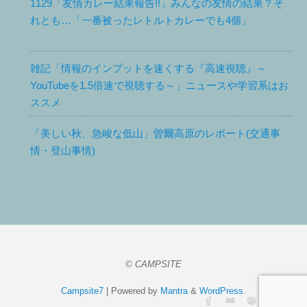
1129「友情カレー結果報告!!」みんなの友情の結果？そ
れとも…「一番被ったレトルトカレーでも4個」
雑記「情報のインプットを速くする『高速視聴』～
YouTubeを1.5倍速で視聴する～」ニュースや学習系はお
ススメ
「美しい秋、急峻な低山」曽爾高原のレポート(交通事
情・登山事情)
© CAMPSITE
Campsite7
| Powered by
Mantra
&
WordPress.