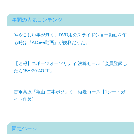
年間の人気コンテンツ
ややこしい事が無く、DVD用のスライドショー動画を作
る時は『ALSee動画』が便利だった。
【速報】スポーツオーソリティ 決算セール「会員登録し
たら15〜20%OFF」
曽爾高原「亀山-二本ボソ」ミニ縦走コース【1シートガ
イド作製】
固定ページ