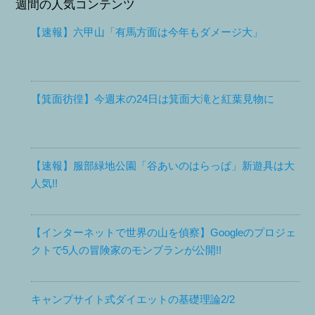
週間の人気コンテンツ
【速報】六甲山「有馬方面は今年もダメージ大」
【箕面彷徨】今週末の24日は箕面大滝と紅葉見物に
【速報】服部緑地公園「谷あいのはらっぱ」新遊具は大
人気!!
【インターネットで世界の山を偵察】Googleのプロジェ
クトで5人の冒険家のモンブランが公開!!
キャンプサイト式ダイエットの基礎理論2/2