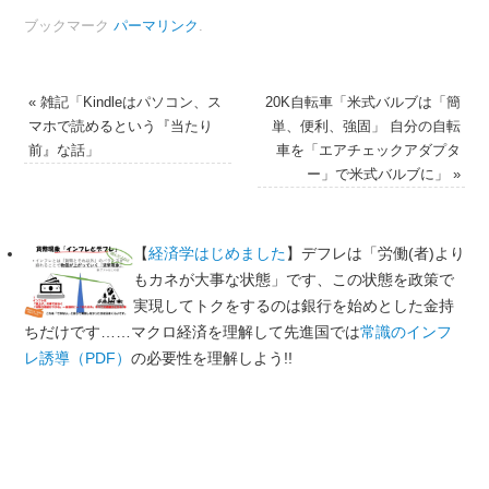
ブックマーク
パーマリンク
.
«
雑記「Kindleはパソコン、ス
20K自転車「米式バルブは「簡
マホで読めるという『当たり
単、便利、強固」 自分の自転
前』な話」
車を「エアチェックアダプタ
ー」で米式バルブに」
»
【
経済学はじめました
】デフレは「労働(者)より
もカネが大事な状態」です、この状態を政策で
実現してトクをするのは銀行を始めとした金持
ちだけです……マクロ経済を理解して先進国では
常識のインフ
レ誘導（PDF）
の必要性を理解しよう!!