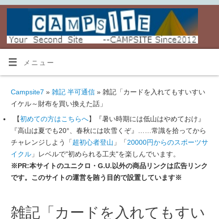
メニュー
Campsite7
»
雑記 半可通信
» 雑記「カードを入れてもすいすい
イケル～財布を買い換えた話」
【
初めての方はこちらへ
】『暑い時期には低山はやめておけ』
『高山は夏でも20°、春秋には吹雪くぞ』……常識を拾ってから
チャレンジしよう「
超初心者登山
」「
20000円からのスポーツサ
イクル
」レベルで"初められる工夫"を楽しんでいます。
※PR:本サイトのユニクロ・G.U.以外の商品リンクは広告リンク
です。このサイトの運営を賄う目的で設置しています※
雑記「カードを入れてもすい