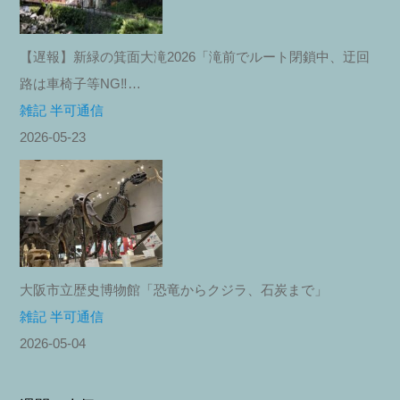
【遅報】新緑の箕面大滝2026「滝前でルート閉鎖中、迂回
路は車椅子等NG‼︎…
雑記 半可通信
2026-05-23
大阪市立歴史博物館「恐竜からクジラ、石炭まで」
雑記 半可通信
2026-05-04