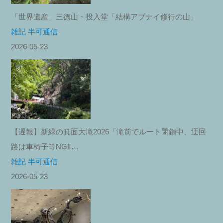
「世界遺産」三徳山・投入堂「結構アブナイ修行の山」
雑記 半可通信
2026-05-23
【遅報】新緑の箕面大滝2026「滝前でルート閉鎖中、迂回
路は車椅子等NG‼︎…
雑記 半可通信
2026-05-23