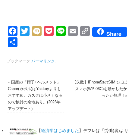
Facebook
Twitter
Mixi
Pocket
Line
Email
Copy
Share
Link
共
有
ブックマーク
パーマリンク
.
«
国産の「帽子+ヘルメット」
【失敗】iPhone5sのSIMでほぼ
Capor(カポル)はYakkayよりも
スマホ(WP-06C)を動かしたか
おすすめ。カスクは小さくなる
ったが無理!!
»
ので検討の余地あり。(2023年
アップデート)
【
経済学はじめました
】デフレは「労働(者)より