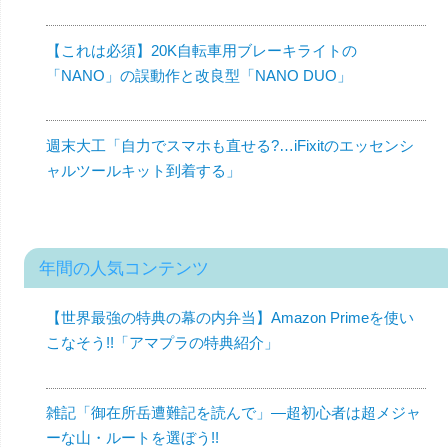
【これは必須】20K自転車用ブレーキライトの
「NANO」の誤動作と改良型「NANO DUO」
週末大工「自力でスマホも直せる?…iFixitのエッセンシ
ャルツールキット到着する」
年間の人気コンテンツ
【世界最強の特典の幕の内弁当】Amazon Primeを使い
こなそう!!「アマプラの特典紹介」
雑記「御在所岳遭難記を読んで」—超初心者は超メジャ
ーな山・ルートを選ぼう!!