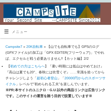
メニュー
Campsite7
»
20K自転車
» 【山でも自転車でも】GPSのログ
(GPXファイル)の加工は「GPX EDITER(フリーウェア)」でやれ
ば、エクセルと戦う必要ありません!!【カット編】2/2
【
初めての方はこちらへ
】『暑い時期には低山はやめておけ』
『高山は夏でも20°、春秋には吹雪くぞ』……常識を拾ってから
チャレンジしよう「
超初心者登山
」「
20000円からのスポーツサ
イクル
」レベルで"初められる工夫"を楽しんでいます。
※PR:本サイトのユニクロ・G.U.以外の商品リンクは広告リンク
です。このサイトの運営を賄う目的で設置しています※