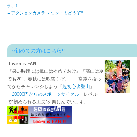
ラ、1
→アクションカメラ マウントもどうぞ!!
○初めての方はこちら!!
Learn is FAN
『暑い時期には低山はやめておけ』『高山は夏
でも20°、春秋には吹雪くぞ』……常識を拾っ
てからチャレンジしよう「
超初心者登山
」
「
20000円からのスポーツサイクル
」レベル
で”初められる工夫”を楽しんでいます。