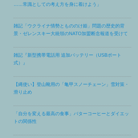
……常識としての考え方を身に着けよう」
雑記「ウクライナ情勢ともののけ姫」問題の歴史的背
景・ゼレンスキー大統領のNATO加盟断念報道を受けて
雑記『新型携帯電話用 追加バッテリー（USBポート
式）』
【縄使い】登山靴用の「亀甲スノーチェーン」雪対策・
滑り止め
「自分を変える最高の食事」バターコーヒーとダイエッ
トの関係性