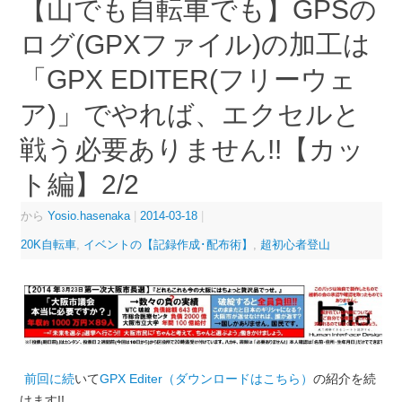
【山でも自転車でも】GPSの
ログ(GPXファイル)の加工は
「GPX EDITER(フリーウェ
ア)」でやれば、エクセルと
戦う必要ありません!!【カッ
ト編】2/2
から
Yosio.hasenaka
|
2014-03-18
|
20K自転車
,
イベントの【記録作成･配布術】
,
超初心者登山
前回に続
いて
GPX Editer（ダウンロードはこちら）
の紹介を続
けます!!