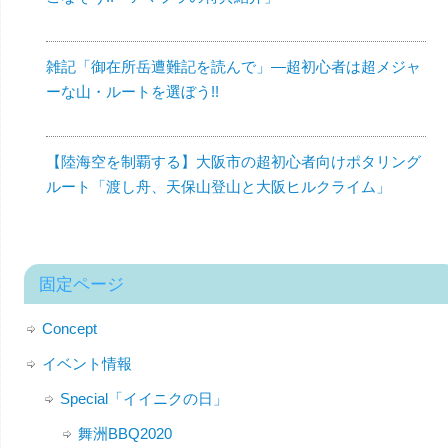
雑記「御在所岳遭難記を読んで」—超初心者は超メジャ
ーな山・ルートを選ぼう!!
【陸海空を制覇する】大阪市の超初心者向けポタリング
ルート「渡し舟、天保山登山と大阪ヒルクライム」
固定ページ
Concept
イベント情報
Special「イイニクの日」
舞洲BBQ2020