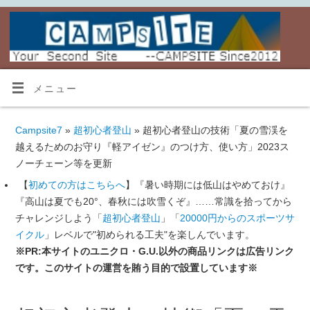
メニュー
Campsite7
»
超初心者登山
» 超初心者登山の技術「夏の雪渓を
越えるためのお守り『軽アイゼン』のつけ方、使い方」2023ス
ノーチェーン等を更新
【
初めての方はこちらへ
】『暑い時期には低山はやめておけ』
『高山は夏でも20°、春秋には吹雪くぞ』……常識を拾ってから
チャレンジしよう「
超初心者登山
」「
20000円からのスポーツサ
イクル
」レベルで"初められる工夫"を楽しんでいます。
※PR:本サイトのユニクロ・G.U.以外の商品リンクは広告リンク
です。このサイトの運営を賄う目的で設置しています※