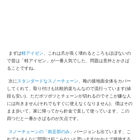
まずは
軽アイゼン
、これは爪が長く壊れるところもほぼないの
で昔は「軽アイゼン」が一番人気でした、問題は意外とかさば
ることですね。
次に
スタンダードなスノーチェーン
、靴の接地面全体をカバー
してくれて、取り付けも比較的楽ちんなので流行っています(値
段も安い)、ただボツボツとチェーンが切れるのでそこが嫌な人
には向きません(それでもすぐに使えなくなりません)、僕はその
まま歩いて、家に帰ってから針金で直して使っています、この
四つだと一番かさばるのが欠点です。
スノーチェーンの「前足部のみ」
バージョンも出ています、こ
れでもそんなに問題は起こらないと思います(かかとで接地する