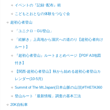
イベントの『記録･配布』術
こどもとおとなの体験をつなぐ会
超初心者登山
「ユニクロ・GU登山」
「絵解き」上高地から涸沢への道のり【超初心者向け
ルート】
『超初心者登山』ルートまとめページ【PDF A3地図
付き】
【関西-超初心者登山】秋から始める超初心者登山カ
レンダー(10-5月)
Summit of The Mt.Japan(日本山脈の山頂)#THETA360
登山ルート「最新情報」調査の基本三法
20K自転車