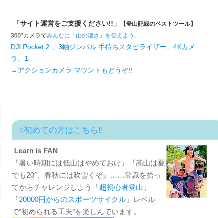
「サイト運営をご支援ください!!」
【登山記録のベストツール】
360°カメラで
みんなに「山の凄さ」を伝えよう。
DJI Pocket 2 、3軸ジンバル 手持ちスタビライザー、4Kカメ
ラ、1
→アクションカメラ マウントもどうぞ!!
○初めての方はこちら!!
Learn is FAN
『暑い時期には低山はやめておけ』『高山は夏
でも20°、春秋には吹雪くぞ』……常識を拾っ
てからチャレンジしよう「
超初心者登山
」
「
20000円からのスポーツサイクル
」レベル
で”初められる工夫”を楽しんでいます。