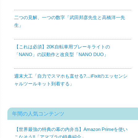
二つの見解、一つの数字「武田邦彦先生と高橋洋一先
生」
【これは必須】20K自転車用ブレーキライトの
「NANO」の誤動作と改良型「NANO DUO」
週末大工「自力でスマホも直せる?…iFixitのエッセンシ
ャルツールキット到着する」
年間の人気コンテンツ
【世界最強の特典の幕の内弁当】Amazon Primeを使い
こなそう!!「アマプラの特典紹介」