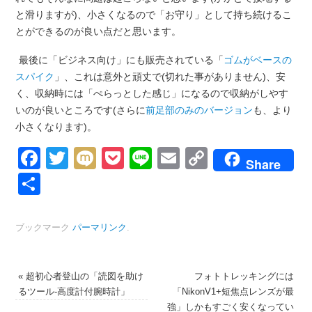
と滑りますが)、小さくなるので「お守り」として持ち続けるこ
とができるのが良い点だと思います。
最後に「ビジネス向け」にも販売されている「
ゴムがベースの
スパイク
」、これは意外と頑丈で(切れた事がありません)、安
く、収納時には「ぺらっとした感じ」になるので収納がしやす
いのが良いところです(さらに
前足部のみのバージョン
も、より
小さくなります)。
Facebook
Twitter
Mixi
Pocket
Line
Email
Copy
Share
Link
共
有
ブックマーク
パーマリンク
.
«
超初心者登山の「読図を助け
フォトトレッキングには
るツール-高度計付腕時計」
「NikonV1+短焦点レンズが最
強」しかもすごく安くなってい