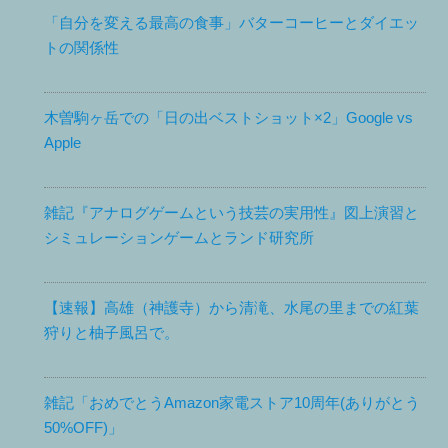
「自分を変える最高の食事」バターコーヒーとダイエッ
トの関係性
木曽駒ヶ岳での「日の出ベストショット×2」Google vs
Apple
雑記『アナログゲームという技芸の実用性』図上演習と
シミュレーションゲームとランド研究所
【速報】高雄（神護寺）から清滝、水尾の里までの紅葉
狩りと柚子風呂で。
雑記「おめでとうAmazon家電ストア10周年(ありがとう
50%OFF)」