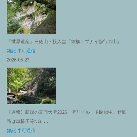
「世界遺産」三徳山・投入堂「結構アブナイ修行の山」
雑記 半可通信
2026-05-23
【遅報】新緑の箕面大滝2026「滝前でルート閉鎖中、迂回
路は車椅子等NG‼︎…
雑記 半可通信