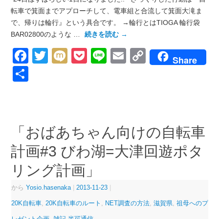
転車で箕面までアプローチして、電車組と合流して箕面大滝ま
で、帰りは輪行』という具合です。 →輪行とはTIOGA 輪行袋
BAR02800のような …
続きを読む
→
Facebook
Twitter
Mixi
Pocket
Line
Email
Copy
Share
Link
共
有
「おばあちゃん向けの自転車
計画#3 びわ湖=大津回遊ポタ
リング計画」
から
Yosio.hasenaka
|
2013-11-23
|
20K自転車
,
20K自転車のルート
,
NET調査の方法
,
滋賀県
,
祖母へのプ
レゼント企画
,
雑記 半可通信