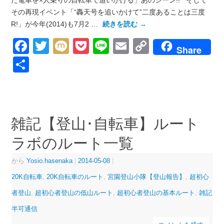
その再現イベント「“轟天号を追いかけて”二度あることは三度
R!」が今年(2014)も7月2 …
続きを読む
→
Facebook
Twitter
Mixi
Pocket
Line
Email
Copy
Share
Link
共
有
雑記【登山･自転車】ルート
ラボのルート一覧
から
Yosio.hasenaka
|
2014-05-08
|
20K自転車
,
20K自転車のルート
,
宮園登山小隊【登山報告】
,
超初心
者登山
,
超初心者登山の低山ルート
,
超初心者登山の基本ルート
,
雑記
半可通信