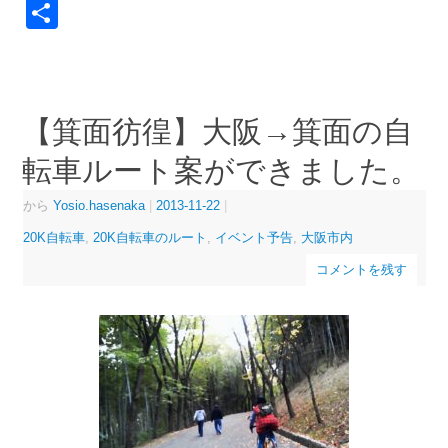
Link
共
有
【箕面彷徨】大阪→箕面の自
転車ルート案ができました。
から
Yosio.hasenaka
|
2013-11-22
|
20K自転車
,
20K自転車のルート
,
イベント予告
,
大阪市内
コメントを残す