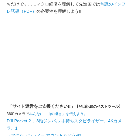
ちだけです……マクロ経済を理解して先進国では
常識のインフ
レ誘導（PDF）
の必要性を理解しよう!!
「サイト運営をご支援ください!!」
【登山記録のベストツール】
360°カメラで
みんなに「山の凄さ」を伝えよう。
DJI Pocket 2 、3軸ジンバル 手持ちスタビライザー、4Kカメ
ラ、1
→アクションカメラ マウントもどうぞ!!