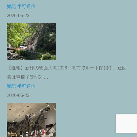
雑記 半可通信
2026-05-23
【遅報】新緑の箕面大滝2026「滝前でルート閉鎖中、迂回
路は車椅子等NG‼︎…
雑記 半可通信
2026-05-23