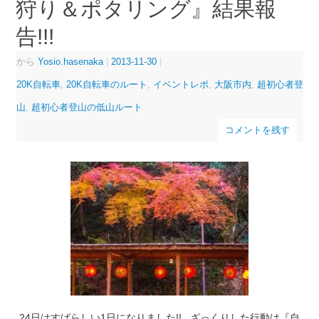
狩り＆ポタリング』結果報
告!!!
から
Yosio.hasenaka
|
2013-11-30
|
20K自転車
,
20K自転車のルート
,
イベントレポ
,
大阪市内
,
超初心者登
山
,
超初心者登山の低山ルート
コメントを残す
24日はすばらしい1日になりました!! ざっくりした行動は『自