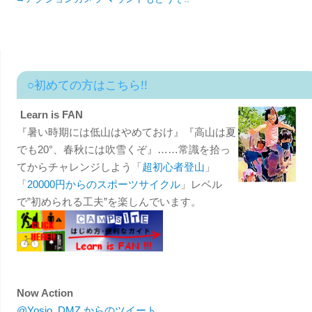
○初めての方はこちら!!
Learn is FAN
『暑い時期には低山はやめておけ』『高山は夏
でも20°、春秋には吹雪くぞ』……常識を拾っ
てからチャレンジしよう「
超初心者登山
」
「
20000円からのスポーツサイクル
」レベル
で”初められる工夫”を楽しんでいます。
Now Action
@Yosio_DMZ からのツイート