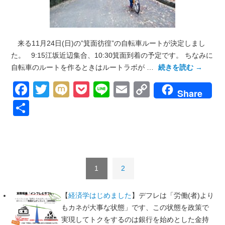
来る11月24日(日)の”箕面彷徨”の自転車ルートが決定しまし
た。 9:15江坂近辺集合、10:30箕面到着の予定です。 ちなみに
自転車のルートを作るときはルートラボが …
続きを読む
→
Facebook
Twitter
Mixi
Pocket
Line
Email
Copy
Share
Link
共
有
1
2
【
経済学はじめました
】デフレは「労働(者)より
もカネが大事な状態」です、この状態を政策で
実現してトクをするのは銀行を始めとした金持