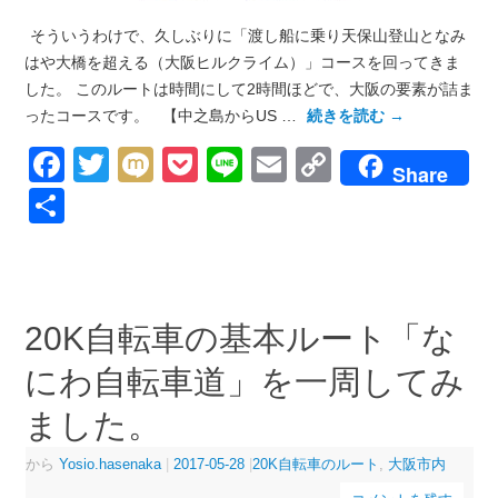
そういうわけで、久しぶりに「渡し船に乗り天保山登山となみ
はや大橋を超える（大阪ヒルクライム）」コースを回ってきま
した。 このルートは時間にして2時間ほどで、大阪の要素が詰ま
ったコースです。 【中之島からUS …
続きを読む
→
Facebook
Twitter
Mixi
Pocket
Line
Email
Copy
Share
Link
共
有
20K自転車の基本ルート「な
にわ自転車道」を一周してみ
ました。
から
Yosio.hasenaka
|
2017-05-28
|
20K自転車のルート
,
大阪市内