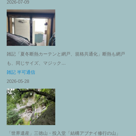
2026-07-09
雑記「夏冬断熱カーテンと網戸、規格共通化」断熱も網戸
も、同じサイズ、マジック…
雑記 半可通信
2026-05-28
「世界遺産」三徳山・投入堂「結構アブナイ修行の山」