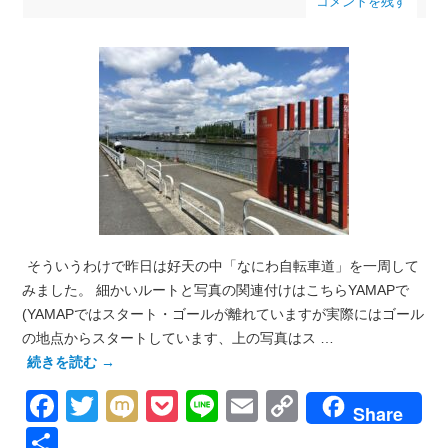
コメントを残す
そういうわけで昨日は好天の中「なにわ自転車道」を一周して
みました。 細かいルートと写真の関連付けはこちらYAMAPで
(YAMAPではスタート・ゴールが離れていますが実際にはゴール
の地点からスタートしています、上の写真はス …
続きを読む
→
Facebook
Twitter
Mixi
Pocket
Line
Email
Copy
Share
Link
共