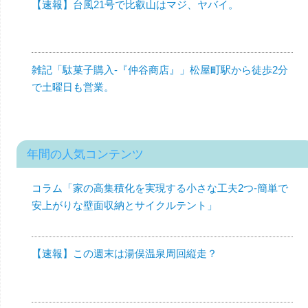
【速報】台風21号で比叡山はマジ、ヤバイ。
雑記「駄菓子購入-『仲谷商店』」松屋町駅から徒歩2分
で土曜日も営業。
年間の人気コンテンツ
コラム「家の高集積化を実現する小さな工夫2つ-簡単で
安上がりな壁面収納とサイクルテント」
【速報】この週末は湯俣温泉周回縦走？