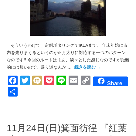
そういうわけで、定例ポタリングでIKEAまで。 年末年始に市
内を走りまくるというのが正月太りに対応する一つのパターン
なのです!! 今回のルートはまあ、淡々とした感じなのですが距離
的には短いので、帰り道なんか …
続きを読む
→
Facebook
Twitter
Mixi
Pocket
Line
Email
Copy
Share
Link
共
有
11月24日(日)箕面彷徨 『紅葉