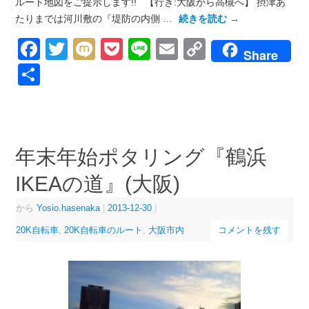
ルート地図をご提示します!! 【行き:大阪から高槻へ】 摂津あ
たりまでは河川敷の『堤防の内側 …
続きを読む
→
Facebook
Twitter
Mixi
Pocket
Line
Email
Copy
Share
Link
共
有
年末年始ポタリング『鶴浜
IKEAの道』(大阪)
から
Yosio.hasenaka
|
2013-12-30
|
20K自転車
,
20K自転車のルート
,
大阪市内
コメントを残す