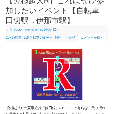
【究極超人R】これはぜひ参
加したいイベント【自転車
田切駅→伊那市駅】
から
Yosio.hasenaka
|
2014-05-12
|
20K自転車
,
20K自転車のルート
,
雑記 半可通信
コメントを残す
究極超人Rの夏季旅行『飯田線』のシーンで有名な「乗り遅れ
た電車を×人乗りの自転車で追いかける」あのシーン!! そして