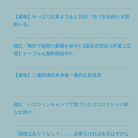
【速報】やっぱり紅葉まであと10日『色づき始めた木曽
駒ヶ岳』
雑記「梅田で秘密の庭園を探す4【阪急百貨店:13F屋上広
場】テーブルも無料開放中!!」
【速報】二週間連続来来春一番的志賀高原
雑記「ハロウィンキャンプで気づいたロゴステントの粋
な仕掛け」
「国債はあり？なし？」……必要なければあるはずがな