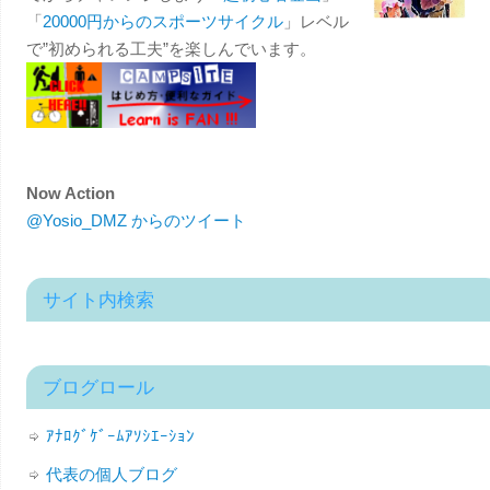
「
20000円からのスポーツサイクル
」レベル
で”初められる工夫”を楽しんでいます。
Now Action
@Yosio_DMZ からのツイート
サイト内検索
ブログロール
ｱﾅﾛｸﾞｹﾞｰﾑｱｿｼｴｰｼｮﾝ
代表の個人ブログ