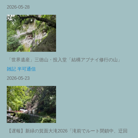
2026-05-28
「世界遺産」三徳山・投入堂「結構アブナイ修行の山」
雑記 半可通信
2026-05-23
【遅報】新緑の箕面大滝2026「滝前でルート閉鎖中、迂回