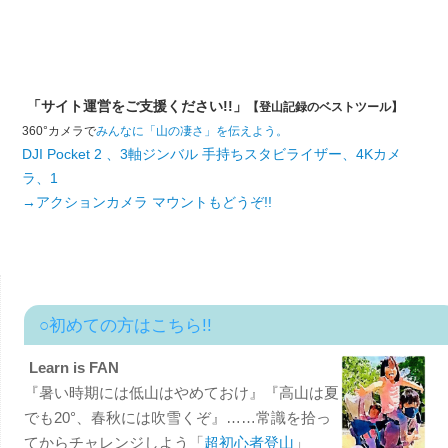
「サイト運営をご支援ください!!」
【登山記録のベストツール】
360°カメラで
みんなに「山の凄さ」を伝えよう。
DJI Pocket 2 、3軸ジンバル 手持ちスタビライザー、4Kカメ
ラ、1
→アクションカメラ マウントもどうぞ!!
○初めての方はこちら!!
Learn is FAN
『暑い時期には低山はやめておけ』『高山は夏
でも20°、春秋には吹雪くぞ』……常識を拾っ
てからチャレンジしよう「
超初心者登山
」