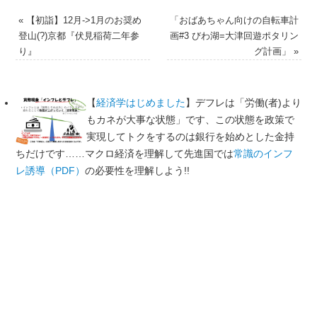
«
【初詣】12月->1月のお奨め
「おばあちゃん向けの自転車計
登山(?)京都『伏見稲荷二年参
画#3 びわ湖=大津回遊ポタリン
り』
グ計画」
»
【
経済学はじめました
】デフレは「労働(者)より
もカネが大事な状態」です、この状態を政策で
実現してトクをするのは銀行を始めとした金持
ちだけです……マクロ経済を理解して先進国では
常識のインフ
レ誘導（PDF）
の必要性を理解しよう!!