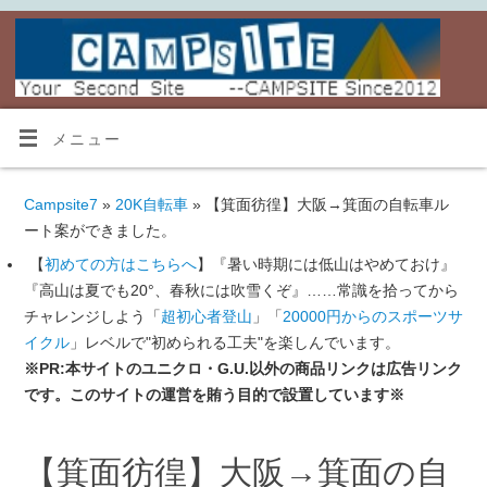
メニュー
Campsite7
»
20K自転車
» 【箕面彷徨】大阪→箕面の自転車ル
ート案ができました。
【
初めての方はこちらへ
】『暑い時期には低山はやめておけ』
『高山は夏でも20°、春秋には吹雪くぞ』……常識を拾ってから
チャレンジしよう「
超初心者登山
」「
20000円からのスポーツサ
イクル
」レベルで"初められる工夫"を楽しんでいます。
※PR:本サイトのユニクロ・G.U.以外の商品リンクは広告リンク
です。このサイトの運営を賄う目的で設置しています※
【箕面彷徨】大阪→箕面の自