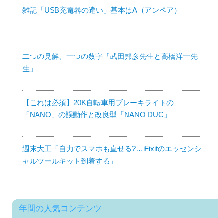
雑記「USB充電器の違い」基本はA（アンペア）
二つの見解、一つの数字「武田邦彦先生と高橋洋一先
生」
【これは必須】20K自転車用ブレーキライトの
「NANO」の誤動作と改良型「NANO DUO」
週末大工「自力でスマホも直せる?…iFixitのエッセンシ
ャルツールキット到着する」
年間の人気コンテンツ