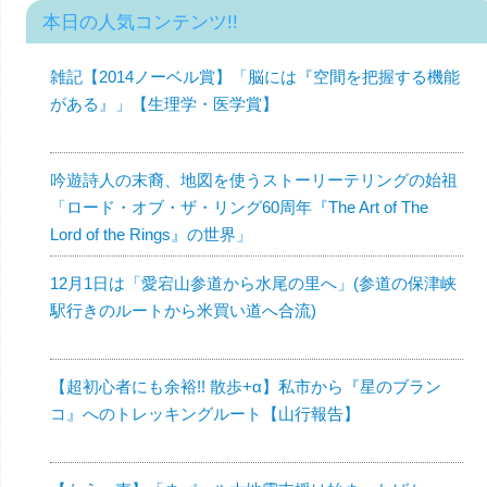
本日の人気コンテンツ!!
雑記【2014ノーベル賞】「脳には『空間を把握する機能
がある』」【生理学・医学賞】
吟遊詩人の末裔、地図を使うストーリーテリングの始祖
「ロード・オブ・ザ・リング60周年『The Art of The
Lord of the Rings』の世界」
12月1日は「愛宕山参道から水尾の里へ」(参道の保津峡
駅行きのルートから米買い道へ合流)
【超初心者にも余裕!! 散歩+α】私市から『星のブラン
コ』へのトレッキングルート【山行報告】