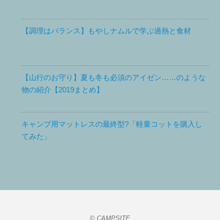
【調理はバランス】もやしナムルで学ぶ過熱と食材
【山行のお守り】夏も冬も必須のアイゼン……のような
物の紹介【2019まとめ】
キャンプ用マットレスの最終型?「軽量コットを購入し
てみた」
© CAMPSITE