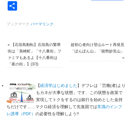
Link
共
有
ブックマーク
パーマリンク
.
«
【石垣島動転】石垣島の繁華
超初心者向け登山ルート再発見
街は「美崎町」「十八番街」フ
「ぽんぽん山」「能勢妙見山」
ァミマもあるよ【十八番街は
»
「夜の街」】(3/3)
【
経済学はじめました
】デフレは「労働(者)より
もカネが大事な状態」です、この状態を政策で
実現してトクをするのは銀行を始めとした金持
ちだけです……マクロ経済を理解して先進国では
常識のインフ
レ誘導（PDF）
の必要性を理解しよう!!