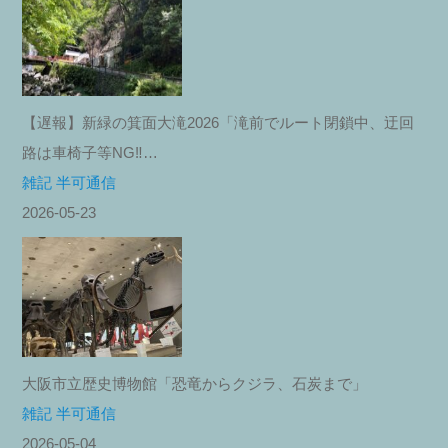
【遅報】新緑の箕面大滝2026「滝前でルート閉鎖中、迂回
路は車椅子等NG‼︎…
雑記 半可通信
2026-05-23
大阪市立歴史博物館「恐竜からクジラ、石炭まで」
雑記 半可通信
2026-05-04