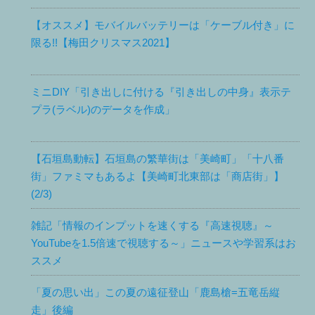
【オススメ】モバイルバッテリーは「ケーブル付き」に
限る!!【梅田クリスマス2021】
ミニDIY「引き出しに付ける『引き出しの中身』表示テ
プラ(ラベル)のデータを作成」
【石垣島動転】石垣島の繁華街は「美崎町」「十八番
街」ファミマもあるよ【美崎町北東部は「商店街」】
(2/3)
雑記「情報のインプットを速くする『高速視聴』～
YouTubeを1.5倍速で視聴する～」ニュースや学習系はお
ススメ
「夏の思い出」この夏の遠征登山「鹿島槍=五竜岳縦
走」後編