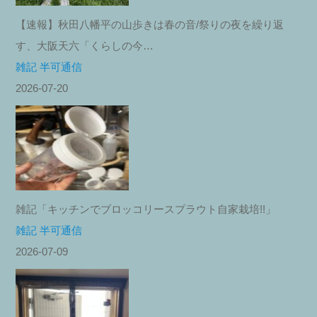
【速報】秋田八幡平の山歩きは春の音/祭りの夜を繰り返
す、大阪天六「くらしの今…
雑記 半可通信
2026-07-20
雑記「キッチンでブロッコリースプラウト自家栽培!!」
雑記 半可通信
2026-07-09