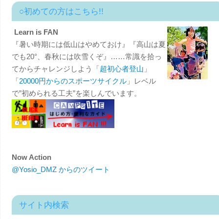
○初めての方はこちら!!
Learn is FAN
『暑い時期には低山はやめておけ』『高山は夏
でも20°、春秋には吹雪くぞ』……常識を拾っ
てからチャレンジしよう「
超初心者登山
」
「
20000円からのスポーツサイクル
」レベル
で”初められる工夫”を楽しんでいます。
Now Action
@Yosio_DMZ からのツイート
サイト内検索