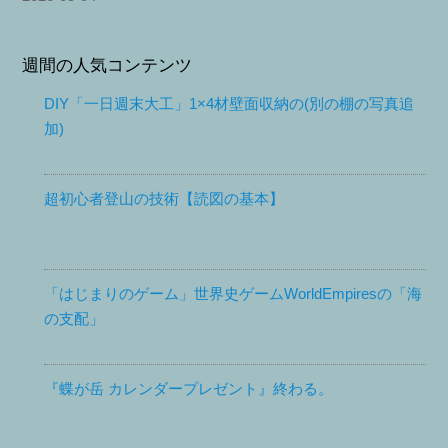
週間の人気コンテンツ
DIY「一日週末大工」1×4材壁面収納の(別の棚の写真追
加)
超初心者登山の技術【読図の基本】
「はじまりのゲーム」世界史ゲームWorldEmpiresの「海
の支配」
『蝶が岳 カレンダープレゼント』終わる。