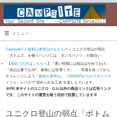
メニュー
Campsite7
»
超初心者登山のもちもの
» ユニクロ登山の弱点
「ボトムズ」を補うパンツには「ダンスパンツ」が面白い
【
初めての方はこちらへ
】『暑い時期には低山はやめておけ』
『高山は夏でも20°、春秋には吹雪くぞ』……常識を拾ってから
チャレンジしよう「
超初心者登山
」「
20000円からのスポーツサ
イクル
」レベルで"初められる工夫"を楽しんでいます。
※PR:本サイトのユニクロ・G.U.以外の商品リンクは広告リンク
です。このサイトの運営を賄う目的で設置しています※
ユニクロ登山の弱点「ボトム