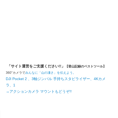
「サイト運営をご支援ください!!」
【登山記録のベストツール】
360°カメラで
みんなに「山の凄さ」を伝えよう。
DJI Pocket 2 、3軸ジンバル 手持ちスタビライザー、4Kカメ
ラ、1
→アクションカメラ マウントもどうぞ!!