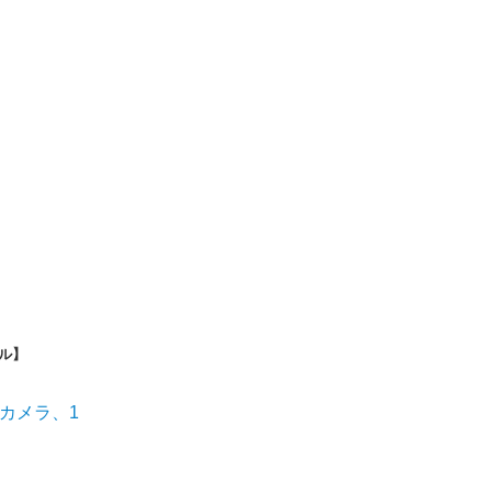
ル】
Kカメラ、1