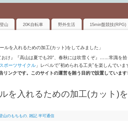
登山
20K自転車
野外生活
15min盤競技(RPG)
ソールを入れるための加工(カット)をしてみました」
おけ』『高山は夏でも20°、春秋には吹雪くぞ』……常識を拾
のスポーツサイクル
」レベルで"初められる工夫"を楽しんでいま
は広告リンクです。このサイトの運営を賄う目的で設置しています
ルを入れるための加工(カット)
登山のもちもの
,
雑記 半可通信