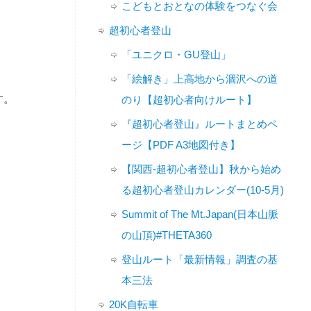
こどもとおとなの体験をつなぐ会
超初心者登山
「ユニクロ・GU登山」
「絵解き」上高地から涸沢への道
す。
のり【超初心者向けルート】
『超初心者登山』ルートまとめペ
ージ【PDF A3地図付き】
【関西-超初心者登山】秋から始め
る超初心者登山カレンダー(10-5月)
Summit of The Mt.Japan(日本山脈
の山頂)#THETA360
登山ルート「最新情報」調査の基
本三法
20K自転車