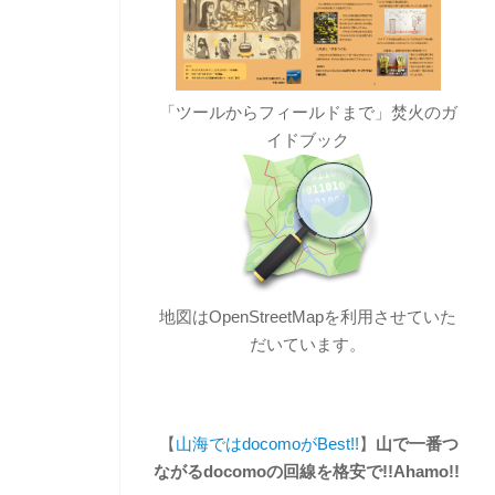
「ツールからフィールドまで」焚火のガ
イドブック
地図はOpenStreetMapを利用させていた
だいています。
【
山海ではdocomoがBest!!
】
山で一番つ
ながるdocomoの回線を格安で!!Ahamo!!