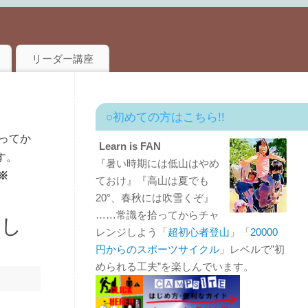
リーダー講座
○初めての方はこちら!!
ってか
Learn is FAN
す。
『暑い時期には低山はやめ
※
ておけ』『高山は夏でも
20°、春秋には吹雪くぞ』
……常識を拾ってからチャ
をし
レンジしよう「
超初心者登山
」「
20000
円からのスポーツサイクル
」レベルで”初
められる工夫”を楽しんでいます。