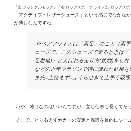
「左:ジャングルモック」「右:ロックスポーツ ライト2」ロックス
「アクティブ・レザーシューズ」という感じでなかなか
が薄目なんですね。
※ベアフットとは「素足」のこと（素手
ューズで、このシューズで走るときは「フ
足着地)」とよばれる走り方(接地)をし
などの近年マラソンで特に優れた結果を
ま先=土踏まず=ふくらはぎで上手く吸
いや、薄目なのはいいんですが、立ち仕事も長くてそ
そこで、とりあえずカカトの安定と保護を目的にソー