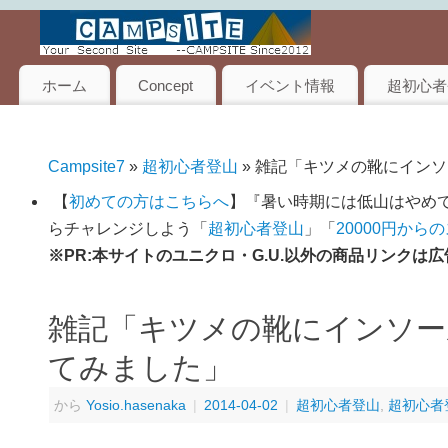
ホーム
Concept
イベント情報
超初心者
Campsite7
»
超初心者登山
» 雑記「キツメの靴にイン
【
初めての方はこちらへ
】『暑い時期には低山はやめて
らチャレンジしよう「
超初心者登山
」「
20000円から
※PR:本サイトのユニクロ・G.U.以外の商品リンク
雑記「キツメの靴にインソー
てみました」
から
Yosio.hasenaka
|
2014-04-02
|
超初心者登山
,
超初心者