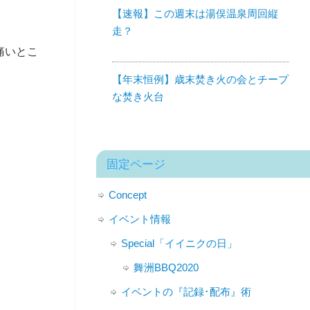
【速報】この週末は湯俣温泉周回縦
走？
痛いとこ
【年末恒例】歳末焚き火の会とチープ
な焚き火台
固定ページ
Concept
イベント情報
Special「イイニクの日」
舞洲BBQ2020
イベントの『記録･配布』術