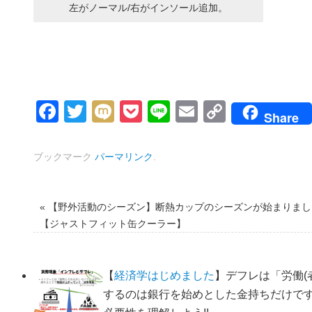
左がノーマル/右がインソール追加。
Facebook
Twitter
Mixi
Pocket
Line
Email
Copy
Share
Link
ブックマーク
パーマリンク
.
«
【野外活動のシーズン】断熱カップのシーズンが始まりまし
【ジャストフィット缶クーラー】
【
経済学はじめました
】デフレは「労働(
するのは銀行を始めとした金持ちだけで