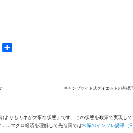
共
有
た
キャンプサイト式ダイエットの基礎理
者)よりもカネが大事な状態」です、この状態を政策で実現して
す……マクロ経済を理解して先進国では
常識のインフレ誘導（P