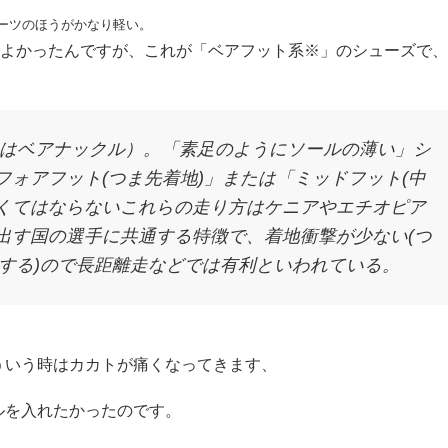
ポーツのほうがかなり軽い。
よかったんですが、これが「ベアフット系※」のシューズで、
はベアナックル）。「素足のようにソールの薄い」シ
ォアフット(つま先着地)」または「ミッドフット(中
なくてはならないこれらの走り方はケニアやエチオピア
出す国の選手に共通する特徴で、着地衝撃が少ない(つ
収する)ので長距離走などでは有利といわれている。
ういう時はカカトが痛くなってきます、
ルを入れたかったのです。