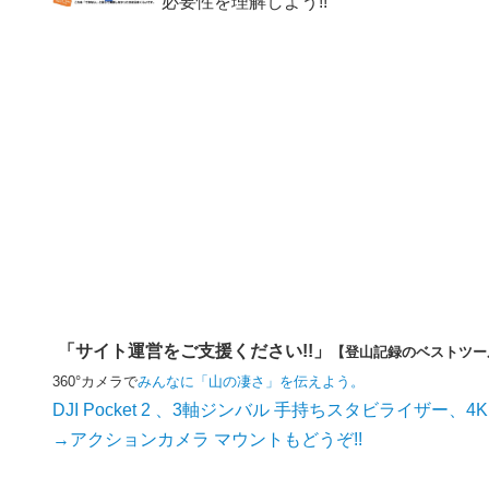
必要性を理解しよう!!
「サイト運営をご支援ください!!」
【登山記録のベストツー
360°カメラで
みんなに「山の凄さ」を伝えよう。
DJI Pocket 2 、3軸ジンバル 手持ちスタビライザー、4
→アクションカメラ マウントもどうぞ!!