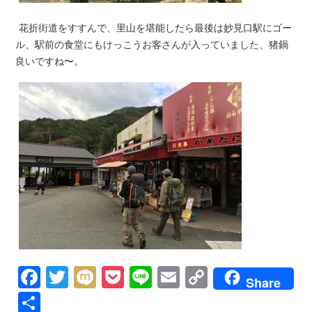
花折街道をすすんで、里山を堪能したら最後は妙見口駅にゴー
ル、駅前の食堂にもけっこうお客さんが入っていました、猪鍋
良いですね〜。
Facebook
Twitter
Mixi
Pocket
Line
Email
Copy
Share
Link
共