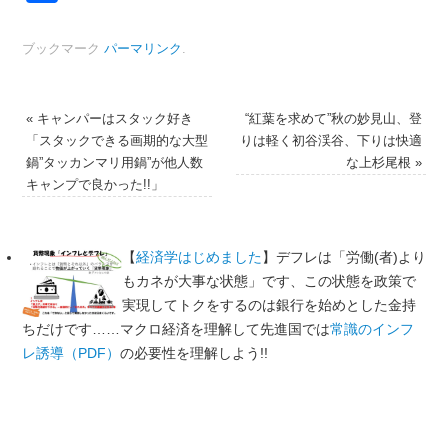
有
ブックマーク
パーマリンク
.
«
キャンパーはスタック好き
“紅葉を求めて”秋の妙見山、登
「スタックできる画期的な大型
りは軽く初谷渓谷、下りは快適
鍋”タッカンマリ用鍋”が他人数
な上杉尾根
»
キャンプで良かった!!」
【
経済学はじめました
】デフレは「労働(者)より
もカネが大事な状態」です、この状態を政策で
実現してトクをするのは銀行を始めとした金持
ちだけです……マクロ経済を理解して先進国では
常識のインフ
レ誘導（PDF）
の必要性を理解しよう!!