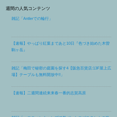
週間の人気コンテンツ
雑記「Antlerでの輪行」
【速報】やっぱり紅葉まであと10日『色づき始めた木曽
駒ヶ岳』
雑記「梅田で秘密の庭園を探す4【阪急百貨店:13F屋上広
場】テーブルも無料開放中!!」
【速報】二週間連続来来春一番的志賀高原