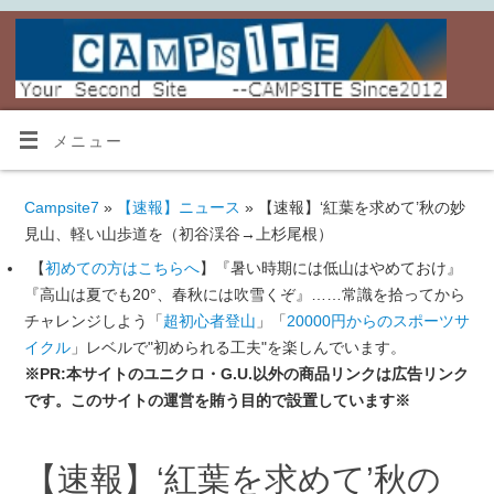
メニュー
Campsite7
»
【速報】ニュース
» 【速報】‘紅葉を求めて’秋の妙
見山、軽い山歩道を（初谷渓谷→上杉尾根）
【
初めての方はこちらへ
】『暑い時期には低山はやめておけ』
『高山は夏でも20°、春秋には吹雪くぞ』……常識を拾ってから
チャレンジしよう「
超初心者登山
」「
20000円からのスポーツサ
イクル
」レベルで"初められる工夫"を楽しんでいます。
※PR:本サイトのユニクロ・G.U.以外の商品リンクは広告リンク
です。このサイトの運営を賄う目的で設置しています※
【速報】‘紅葉を求めて’秋の