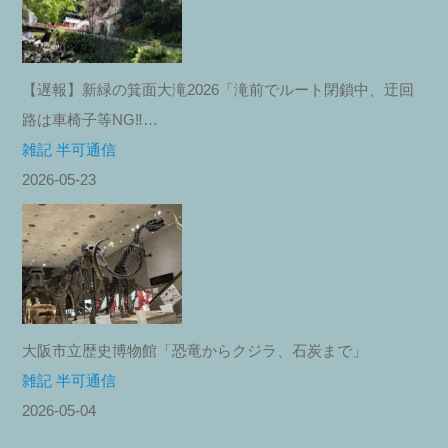
【遅報】新緑の箕面大滝2026「滝前でルート閉鎖中、迂回
路は車椅子等NG‼︎…
雑記 半可通信
2026-05-23
大阪市立歴史博物館「恐竜からクジラ、石炭まで」
雑記 半可通信
2026-05-04