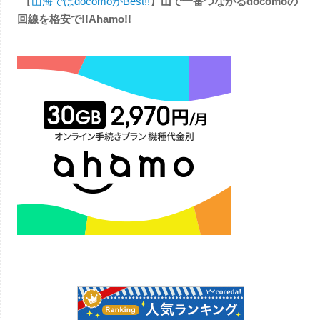
【
山海ではdocomoがBest!!
】
山で一番つながるdocomoの
回線を格安で!!Ahamo!!