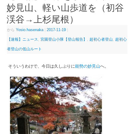
妙見山、軽い山歩道を（初谷
渓谷→上杉尾根）
から
Yosio.hasenaka
|
2017-11-19
|
【速報】ニュース
,
宮園登山小隊【登山報告】
,
超初心者登山
,
超初心
者登山の低山ルート
そういうわけで、今日は久しぶりに
能勢の妙見山
へ。