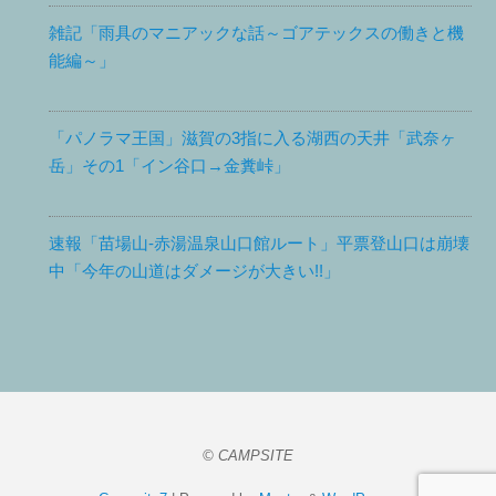
雑記「雨具のマニアックな話～ゴアテックスの働きと機
能編～」
「パノラマ王国」滋賀の3指に入る湖西の天井「武奈ヶ
岳」その1「イン谷口→金糞峠」
速報「苗場山-赤湯温泉山口館ルート」平票登山口は崩壊
中「今年の山道はダメージが大きい!!」
© CAMPSITE