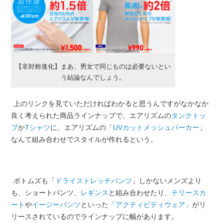
【非対称進化】まあ、男女で同じものは必要ないとい
う結論なんでしょう。
上のリンクを見ていただければわかると思うんですがなかなか
良く考えられた商品ラインナップで、エアリズムの
タンクトッ
プ
か
Tシャツ
に、エアリズムの「
UVカットメッシュパーカー
」
なんて組み合わせでスタイルが作れるという。
ボトムズも「
ドライストレッチパンツ
」しかないメンズより
も、ショートパンツ、
レギンス
と組み合わせたり、
テリースカ
ート
や
イージーパンツ
といった
「アクティビティウェア」
がリ
リースされているのでラインナップに幅があります。