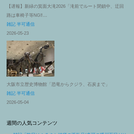
【遅報】新緑の箕面大滝2026「滝前でルート閉鎖中、迂回
路は車椅子等NG‼︎…
雑記 半可通信
2026-05-23
大阪市立歴史博物館「恐竜からクジラ、石炭まで」
雑記 半可通信
2026-05-04
週間の人気コンテンツ