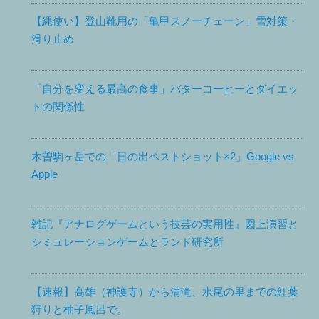
【縄使い】登山靴用の「亀甲スノーチェーン」雪対策・
滑り止め
「自分を変える最高の食事」バターコーヒーとダイエッ
トの関係性
木曽駒ヶ岳での「日の出ベストショット×2」Google vs
Apple
雑記『アナログゲームという技芸の実用性』図上演習と
シミュレーションゲームとランド研究所
【速報】高雄（神護寺）から清滝、水尾の里までの紅葉
狩りと柚子風呂で。