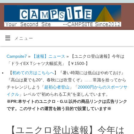
メニュー
Campsite7
»
【速報】ニュース
» 【ユニクロ登山速報】今年は
「ドライEX Tシャツ大幅拡充」【￥1500-】
【
初めての方はこちらへ
】『暑い時期には低山はやめておけ』
『高山は夏でも20°、春秋には吹雪くぞ』……常識を拾ってから
チャレンジしよう「
超初心者登山
」「
20000円からのスポーツサ
イクル
」レベルで"初められる工夫"を楽しんでいます。
※PR:本サイトのユニクロ・G.U.以外の商品リンクは広告リンク
です。このサイトの運営を賄う目的で設置しています※
【ユニクロ登山速報】今年は