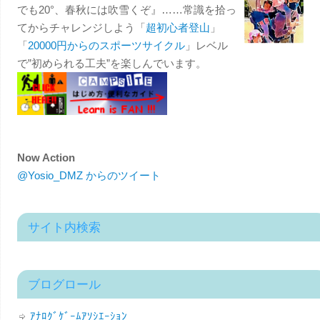
でも20°、春秋には吹雪くぞ』……常識を拾っ
てからチャレンジしよう「
超初心者登山
」
「
20000円からのスポーツサイクル
」レベル
で”初められる工夫”を楽しんでいます。
Now Action
@Yosio_DMZ からのツイート
サイト内検索
ブログロール
ｱﾅﾛｸﾞｹﾞｰﾑｱｿｼｴｰｼｮﾝ