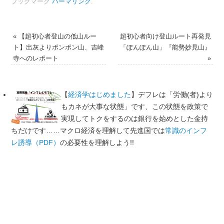
ブックマーク
パーマリンク
.
«
【超初心者登山の低山ルー
超初心者向け登山ルート再発見
ト】出灰よりポンポン山、吉峰
「ぽんぽん山」『能勢妙見山』
寺へのレポート
»
【
経済学はじめました
】デフレは「労働(者)より
もカネが大事な状態」です、この状態を政策で
実現してトクをするのは銀行を始めとした金持
ちだけです……マクロ経済を理解して先進国では
常識のインフ
レ誘導（PDF）
の必要性を理解しよう!!