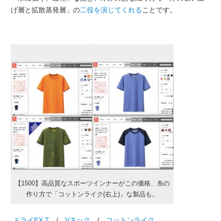
げ層と拡散蒸発層」の
二役を演じてくれる
ことです。
【1500】高品質なスポーツインナーがこの価格、糸の
作り方で「コットンライク(右上)」な製品も。
ドライEX T
/
Vネック
/
コットンライク