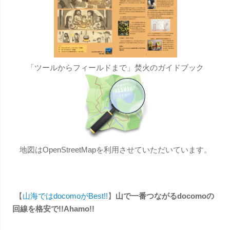
「ツールからフィールドまで」焚火のガイドブック
地図はOpenStreetMapを利用させていただいています。
【
山海ではdocomoがBest!!
】
山で一番つながるdocomoの
回線を格安で!!Ahamo!!