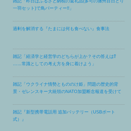
雑記「昨日はふるさと納税の返礼品(多可の播州百日どり
一羽セット)で鳥パーティー!!」
過剰を解消する『たまには何も食べない』食事法
雑記「経済学と経営学のどちらが上か？その答えは⁉
……常識としての考え方を身に着けよう」
雑記「ウクライナ情勢ともののけ姫」問題の歴史的背
景・ゼレンスキー大統領のNATO加盟断念報道を受けて
雑記『新型携帯電話用 追加バッテリー（USBポート
式）』