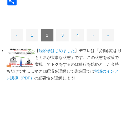
共
有
‹
1
2
3
4
›
»
【
経済学はじめました
】デフレは「労働(者)より
もカネが大事な状態」です、この状態を政策で
実現してトクをするのは銀行を始めとした金持
ちだけです……マクロ経済を理解して先進国では
常識のインフ
レ誘導（PDF）
の必要性を理解しよう!!