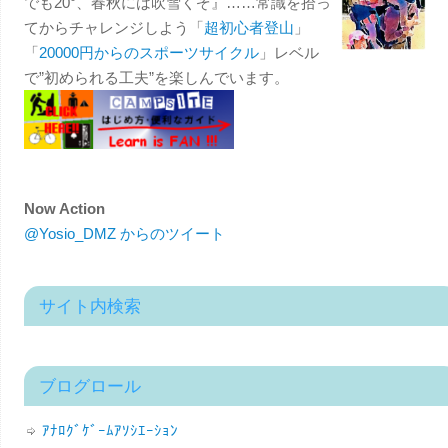
でも20°、春秋には吹雪くぞ』……常識を拾っ
てからチャレンジしよう「
超初心者登山
」
「
20000円からのスポーツサイクル
」レベル
で”初められる工夫”を楽しんでいます。
Now Action
@Yosio_DMZ からのツイート
サイト内検索
ブログロール
ｱﾅﾛｸﾞｹﾞｰﾑｱｿｼｴｰｼｮﾝ