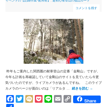
イベントの【記録作成･配布術】
,
超初心者登山の低山ルート
コメントを残す
昨年もご案内した関西圏の耐寒登山の定番「金剛山」ですが、
今年も計画を再確認していて金剛山のサイトを見ていたら今更
気づいたのですが、ライブカメラがあるんですね。 このライブ
カメラのページが面白いのは「リアルタ …
続きを読む
→
Facebook
Twitter
Mixi
Pocket
Line
Email
Copy
Share
Link