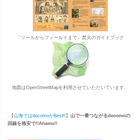
「ツールからフィールドまで」焚火のガイドブック
地図はOpenStreetMapを利用させていただいています。
【
山海ではdocomoがBest!!
】
山で一番つながるdocomoの
回線を格安で!!Ahamo!!