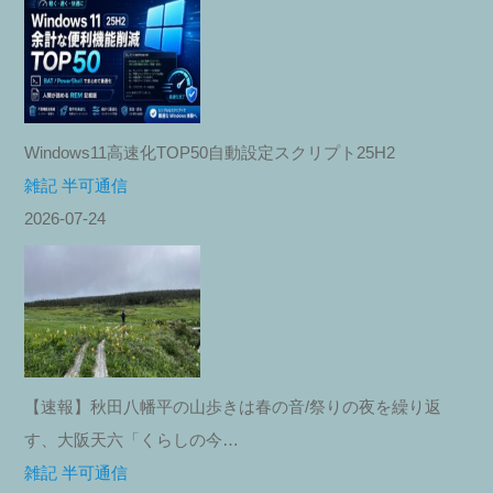
Windows11高速化TOP50自動設定スクリプト25H2
雑記 半可通信
2026-07-24
【速報】秋田八幡平の山歩きは春の音/祭りの夜を繰り返
す、大阪天六「くらしの今…
雑記 半可通信