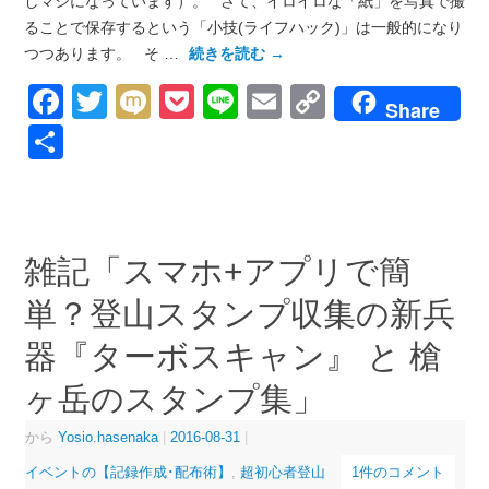
しマシになっています）。 さて、イロイロな「紙」を写真で撮
ることで保存するという「小技(ライフハック)」は一般的になり
つつあります。 そ …
続きを読む
→
Facebook
Twitter
Mixi
Pocket
Line
Email
Copy
Share
Link
共
有
雑記「スマホ+アプリで簡
単？登山スタンプ収集の新兵
器『ターボスキャン』 と 槍
ヶ岳のスタンプ集」
から
Yosio.hasenaka
|
2016-08-31
|
イベントの【記録作成･配布術】
,
超初心者登山
1件のコメント