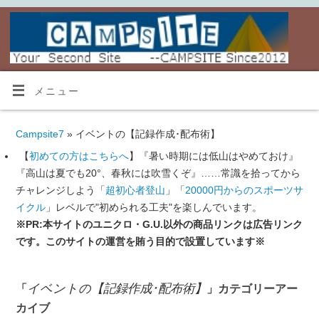
メニュー
Campsite7
» イベントの【記録作成･配布術】
【
初めての方はこちらへ
】『暑い時期には低山はやめておけ』
『高山は夏でも20°、春秋には吹雪くぞ』……常識を拾ってから
チャレンジしよう「
超初心者登山
」「
20000円からのスポーツサ
イクル
」レベルで"初められる工夫"を楽しんでいます。
※PR:本サイトのユニクロ・G.U.以外の商品リンクは広告リンク
です。このサイトの運営を賄う目的で設置しています※
イベントの【記録作成･配布術】
「
」カテゴリーアー
カイブ