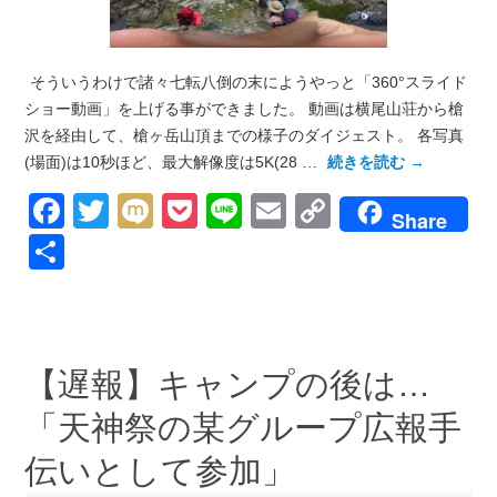
そういうわけで諸々七転八倒の末にようやっと「360°スライド
ショー動画」を上げる事ができました。 動画は横尾山荘から槍
沢を経由して、槍ヶ岳山頂までの様子のダイジェスト。 各写真
(場面)は10秒ほど、最大解像度は5K(28 …
続きを読む
→
Facebook
Twitter
Mixi
Pocket
Line
Email
Copy
Share
Link
共
有
【遅報】キャンプの後は…
「天神祭の某グループ広報手
伝いとして参加」