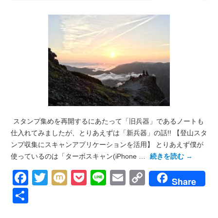
スタンプ集めを再開するにあたって「旧兵器」であるノートも
仕入れてみましたが、とりあえずは「新兵器」の話!! 【登山スタ
ンプ収集にスキャンアプリケーションを活用】 とりあえず僕が
使っているのは「ターボスキャン(iPhone …
続きを読む
→
Facebook
Twitter
Mixi
Pocket
Line
Email
Copy
Share
Link
共
有