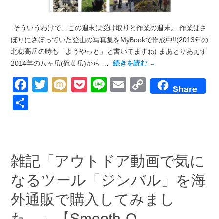
そういうわけで、この週末は受け取りと作業の週末。 作業はさ
ぼりにさぼっていた登山の写真集をMyBookで作成中!!(2013年の
北穂高岳の時も「ようやっと」と書いてますね) まあとりあえず
2014年の八ヶ岳(硫黄岳)から …
続きを読む
→
Facebook
Twitter
Mixi
Pocket
Line
Email
Copy
Share
Link
共
有
雑記「アウトドア動画で気に
なるツール「ジンバル」を海
外通販で購入してみまし
た。」【Smooth-Q