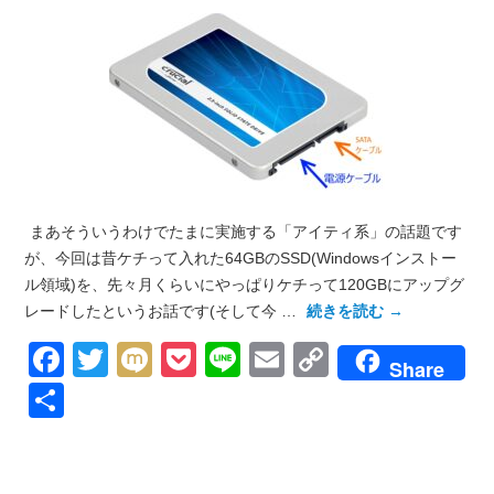
まあそういうわけでたまに実施する「アイティ系」の話題です
が、今回は昔ケチって入れた64GBのSSD(Windowsインストー
ル領域)を、先々月くらいにやっぱりケチって120GBにアップグ
レードしたというお話です(そして今 …
続きを読む
→
Facebook
Twitter
Mixi
Pocket
Line
Email
Copy
Share
Link
共
有