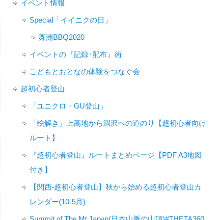
イベント情報
Special「イイニクの日」
舞洲BBQ2020
イベントの『記録･配布』術
こどもとおとなの体験をつなぐ会
超初心者登山
「ユニクロ・GU登山」
「絵解き」上高地から涸沢への道のり【超初心者向け
ルート】
『超初心者登山』ルートまとめページ【PDF A3地図
付き】
【関西-超初心者登山】秋から始める超初心者登山カ
レンダー(10-5月)
Summit of The Mt.Japan(日本山脈の山頂)#THETA360