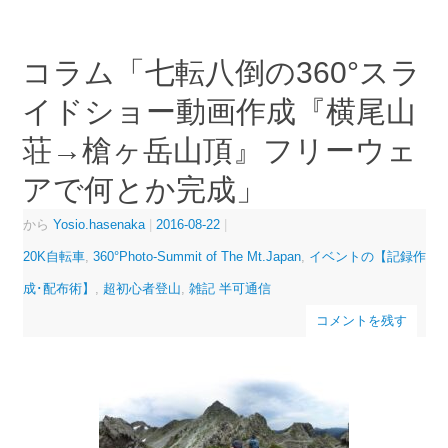
コラム「七転八倒の360°スラ
イドショー動画作成『横尾山
荘→槍ヶ岳山頂』フリーウェ
アで何とか完成」
から
Yosio.hasenaka
|
2016-08-22
|
20K自転車
,
360°Photo-Summit of The Mt.Japan
,
イベントの【記録作
成･配布術】
,
超初心者登山
,
雑記 半可通信
コメントを残す