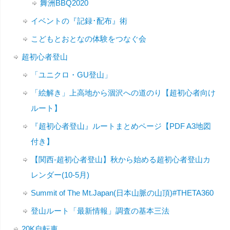
舞洲BBQ2020
イベントの『記録･配布』術
こどもとおとなの体験をつなぐ会
超初心者登山
「ユニクロ・GU登山」
「絵解き」上高地から涸沢への道のり【超初心者向け
ルート】
『超初心者登山』ルートまとめページ【PDF A3地図
付き】
【関西-超初心者登山】秋から始める超初心者登山カ
レンダー(10-5月)
Summit of The Mt.Japan(日本山脈の山頂)#THETA360
登山ルート「最新情報」調査の基本三法
20K自転車