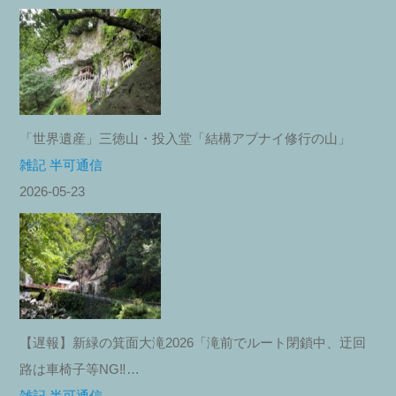
「世界遺産」三徳山・投入堂「結構アブナイ修行の山」
雑記 半可通信
2026-05-23
【遅報】新緑の箕面大滝2026「滝前でルート閉鎖中、迂回
路は車椅子等NG‼︎…
雑記 半可通信