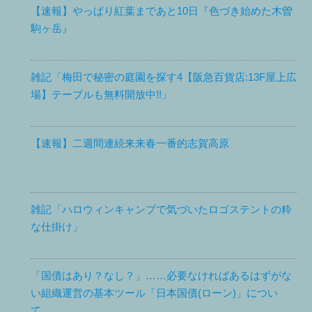
【速報】やっぱり紅葉まであと10日『色づき始めた木曽
駒ヶ岳』
雑記「梅田で秘密の庭園を探す4【阪急百貨店:13F屋上広
場】テーブルも無料開放中!!」
【速報】二週間連続来来春一番的志賀高原
雑記「ハロウィンキャンプで気づいたロゴステントの粋
な仕掛け」
「国債はあり？なし？」……必要なければあるはずがな
い組織運営の基本ツール「日本国債(ローン)」につい
て。