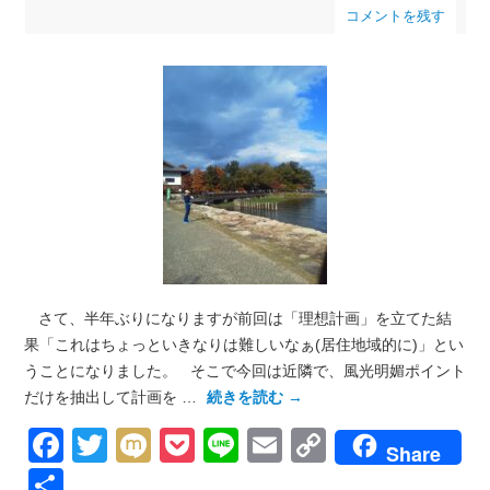
コメントを残す
さて、半年ぶりになりますが前回は「理想計画」を立てた結
果「これはちょっといきなりは難しいなぁ(居住地域的に)」とい
うことになりました。 そこで今回は近隣で、風光明媚ポイント
だけを抽出して計画を …
続きを読む
→
Facebook
Twitter
Mixi
Pocket
Line
Email
Copy
Share
Link
共