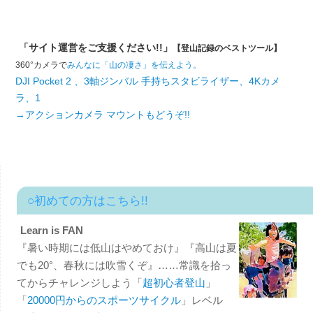
「サイト運営をご支援ください!!」
【登山記録のベストツール】
360°カメラで
みんなに「山の凄さ」を伝えよう。
DJI Pocket 2 、3軸ジンバル 手持ちスタビライザー、4Kカメ
ラ、1
→アクションカメラ マウントもどうぞ!!
○初めての方はこちら!!
Learn is FAN
『暑い時期には低山はやめておけ』『高山は夏
でも20°、春秋には吹雪くぞ』……常識を拾っ
てからチャレンジしよう「
超初心者登山
」
「
20000円からのスポーツサイクル
」レベル