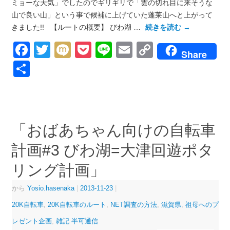
ミョーな天気」でしたのでギリギリで「雲の切れ目に来そうな
山で良い山」という事で候補に上げていた蓬莱山へと上がって
きました!! 【ルートの概要】 びわ湖 …
続きを読む
→
Facebook
Twitter
Mixi
Pocket
Line
Email
Copy
Share
Link
共
有
「おばあちゃん向けの自転車
計画#3 びわ湖=大津回遊ポタ
リング計画」
から
Yosio.hasenaka
|
2013-11-23
|
20K自転車
,
20K自転車のルート
,
NET調査の方法
,
滋賀県
,
祖母へのプ
レゼント企画
,
雑記 半可通信