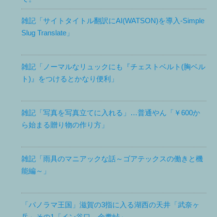
雑記「サイトタイトル翻訳にAI(WATSON)を導入-Simple
Slug Translate」
雑記「ノーマルなリュックにも『チェストベルト(胸ベル
ト)』をつけるとかなり便利」
雑記「写真を写真立てに入れる」…普通やん「￥600か
ら始まる贈り物の作り方」
雑記「雨具のマニアックな話～ゴアテックスの働きと機
能編～」
「パノラマ王国」滋賀の3指に入る湖西の天井「武奈ヶ
岳」その1「イン谷口→金糞峠」