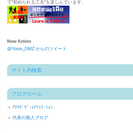
で”初められる工夫”を楽しんでいます。
Now Action
@Yosio_DMZ からのツイート
サイト内検索
ブログロール
ｱﾅﾛｸﾞｹﾞｰﾑｱｿｼｴｰｼｮﾝ
代表の個人ブログ