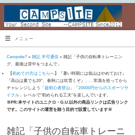
メニュー
Campsite7
»
雑記 半可通信
» 雑記「子供の自転車トレーニン
グ、最後は背中をつまんで」
【
初めての方はこちらへ
】『暑い時期には低山はやめておけ』
『高山は夏でも20°、春秋には吹雪くぞ』……常識を拾ってから
チャレンジしよう「
超初心者登山
」「
20000円からのスポーツサ
イクル
」レベルで"初められる工夫"を楽しんでいます。
※PR:本サイトのユニクロ・G.U.以外の商品リンクは広告リンク
です。このサイトの運営を賄う目的で設置しています※
雑記「子供の自転車トレーニ