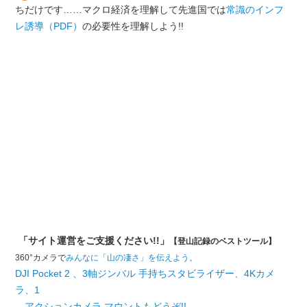
ちだけです……マクロ経済を理解して先進国では
常識のインフ
レ誘導（PDF）
の必要性を理解しよう!!
「サイト運営をご支援ください!!」
【登山記録のベストツール】
360°カメラで
みんなに「山の凄さ」を伝えよう。
DJI Pocket 2 、3軸ジンバル 手持ちスタビライザー、4Kカメ
ラ、1
→アクションカメラ マウントもどうぞ!!