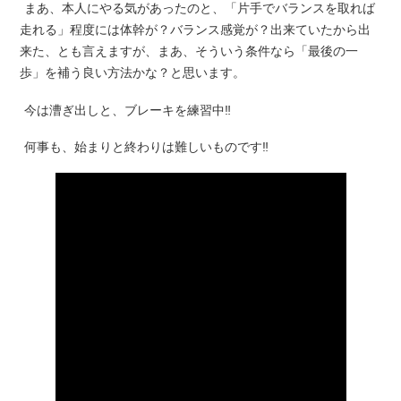
まあ、本人にやる気があったのと、「片手でバランスを取れば
走れる」程度には体幹が？バランス感覚が？出来ていたから出
来た、とも言えますが、まあ、そういう条件なら「最後の一
歩」を補う良い方法かな？と思います。
今は漕ぎ出しと、ブレーキを練習中‼︎
何事も、始まりと終わりは難しいものです‼︎