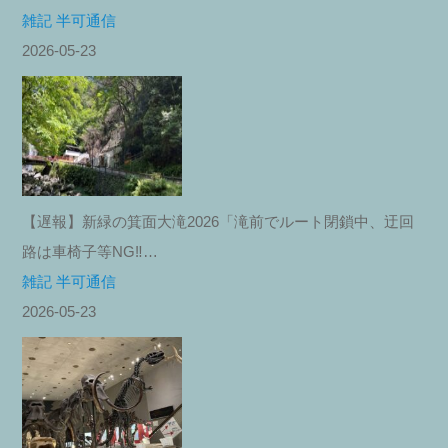
雑記 半可通信
2026-05-23
【遅報】新緑の箕面大滝2026「滝前でルート閉鎖中、迂回
路は車椅子等NG‼︎…
雑記 半可通信
2026-05-23