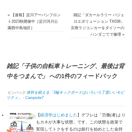
«
【速報】淀川アーバンフロン
雑記「ダカールラリー パジェ
ト2023秋開催中［淀川河川公
ロエボリューション TX038」
園西中島地区］
京商ラジコンカーをダイソーの
ハンダごてで修理
»
雑記「子供の自転車トレーニング、最後は背
中をつまんで」
への1件のフィードバック
体幹を鍛える「3輪キックボードはいろいろ丁度いいモビ
ピンバック:
リティ」 - Campsite7
【
経済学はじめました
】デフレは「労働(者)より
もカネが大事な状態」です、この状態を政策で
実現してトクをするのは銀行を始めとした金持