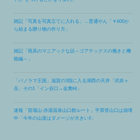
雑記「写真を写真立てに入れる」…普通やん「￥600か
ら始まる贈り物の作り方」
雑記「雨具のマニアックな話～ゴアテックスの働きと機
能編～」
「パノラマ王国」滋賀の3指に入る湖西の天井「武奈ヶ
岳」その1「イン谷口→金糞峠」
速報「苗場山-赤湯温泉山口館ルート」平票登山口は崩壊
中「今年の山道はダメージが大きい!!」