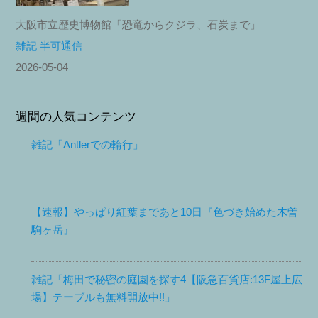
大阪市立歴史博物館「恐竜からクジラ、石炭まで」
雑記 半可通信
2026-05-04
週間の人気コンテンツ
雑記「Antlerでの輪行」
【速報】やっぱり紅葉まであと10日『色づき始めた木曽
駒ヶ岳』
雑記「梅田で秘密の庭園を探す4【阪急百貨店:13F屋上広
場】テーブルも無料開放中!!」