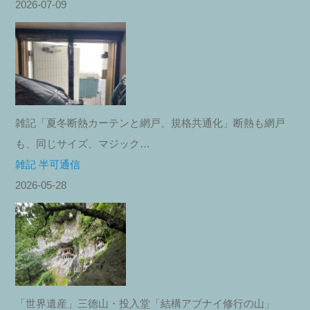
2026-07-09
雑記「夏冬断熱カーテンと網戸、規格共通化」断熱も網戸
も、同じサイズ、マジック…
雑記 半可通信
2026-05-28
「世界遺産」三徳山・投入堂「結構アブナイ修行の山」