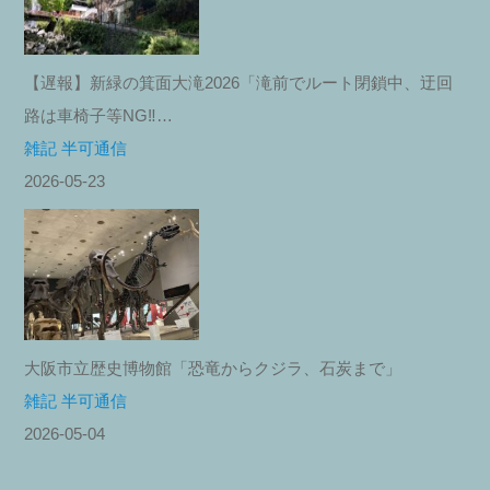
【遅報】新緑の箕面大滝2026「滝前でルート閉鎖中、迂回
路は車椅子等NG‼︎…
雑記 半可通信
2026-05-23
大阪市立歴史博物館「恐竜からクジラ、石炭まで」
雑記 半可通信
2026-05-04