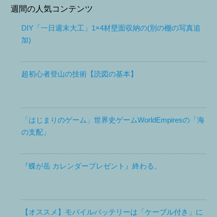
週間の人気コンテンツ
DIY「一日週末大工」1×4材壁面収納の(別の棚の写真追
加)
超初心者登山の技術【読図の基本】
「はじまりのゲーム」世界史ゲームWorldEmpiresの「海
の支配」
『蝶が岳 カレンダープレゼント』終わる。
【オススメ】モバイルバッテリーは「ケーブル付き」に