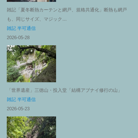
雑記「夏冬断熱カーテンと網戸、規格共通化」断熱も網戸
も、同じサイズ、マジック…
雑記 半可通信
2026-05-28
「世界遺産」三徳山・投入堂「結構アブナイ修行の山」
雑記 半可通信
2026-05-23