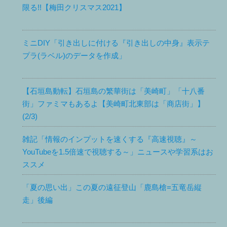
限る!!【梅田クリスマス2021】
ミニDIY「引き出しに付ける『引き出しの中身』表示テ
プラ(ラベル)のデータを作成」
【石垣島動転】石垣島の繁華街は「美崎町」「十八番
街」ファミマもあるよ【美崎町北東部は「商店街」】
(2/3)
雑記「情報のインプットを速くする『高速視聴』～
YouTubeを1.5倍速で視聴する～」ニュースや学習系はお
ススメ
「夏の思い出」この夏の遠征登山「鹿島槍=五竜岳縦
走」後編