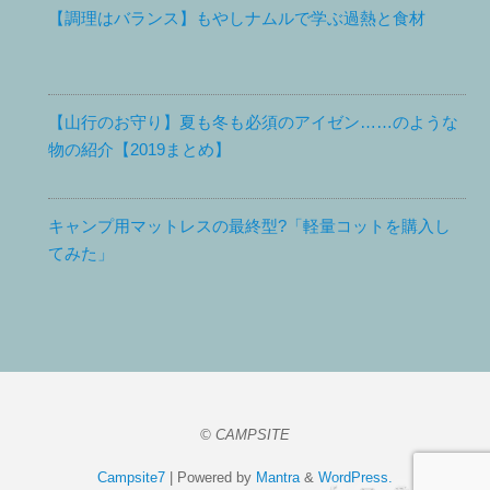
【調理はバランス】もやしナムルで学ぶ過熱と食材
【山行のお守り】夏も冬も必須のアイゼン……のような
物の紹介【2019まとめ】
キャンプ用マットレスの最終型?「軽量コットを購入し
てみた」
© CAMPSITE
Campsite7
| Powered by
Mantra
&
WordPress.