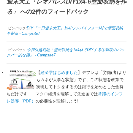
週末大工「レオパレスDIY1x4-6壁面収納を作
る」
への2件のフィードバック
DIY『一日週末大工』1x4(ワンバイフォー)材で壁面収納
ピンバック:
を創る - Campsite7
令和引越戦記「壁面収納を1x4材でDIYする①新設のバッ
ピンバック:
クバー的な棚」 - Campsite7
【
経済学はじめました
】デフレは「労働(者)より
もカネが大事な状態」です、この状態を政策で
実現してトクをするのは銀行を始めとした金持
ちだけです……マクロ経済を理解して先進国では
常識のインフ
レ誘導（PDF）
の必要性を理解しよう!!