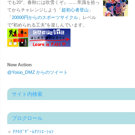
でも20°、春秋には吹雪くぞ』……常識を拾っ
てからチャレンジしよう「
超初心者登山
」
「
20000円からのスポーツサイクル
」レベル
で”初められる工夫”を楽しんでいます。
Now Action
@Yosio_DMZ からのツイート
サイト内検索
ブログロール
ｱﾅﾛｸﾞｹﾞｰﾑｱｿｼｴｰｼｮﾝ