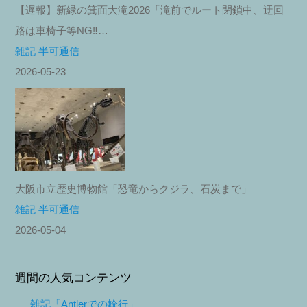
【遅報】新緑の箕面大滝2026「滝前でルート閉鎖中、迂回
路は車椅子等NG‼︎…
雑記 半可通信
2026-05-23
大阪市立歴史博物館「恐竜からクジラ、石炭まで」
雑記 半可通信
2026-05-04
週間の人気コンテンツ
雑記「Antlerでの輪行」