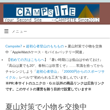
メニュー
Campsite7
»
超初心者登山のもちもの
» 夏山対策で小物を交換
中「AppleWatchケース・モバイルバッテリー関連」
【
初めての方はこちらへ
】『暑い時期には低山はやめておけ』
『高山は夏でも20°、春秋には吹雪くぞ』……常識を拾ってから
チャレンジしよう「
超初心者登山
」「
20000円からのスポーツサ
イクル
」レベルで"初められる工夫"を楽しんでいます。
※PR:本サイトのユニクロ・G.U.以外の商品リンクは広告リンク
です。このサイトの運営を賄う目的で設置しています※
夏山対策で小物を交換中