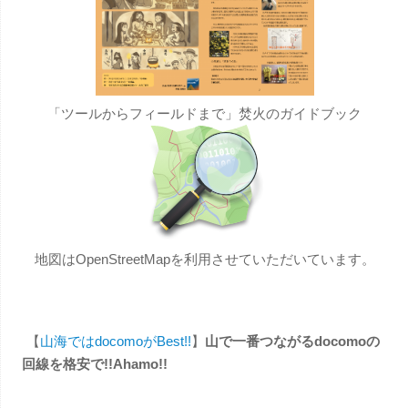
「ツールからフィールドまで」焚火のガイドブック
地図はOpenStreetMapを利用させていただいています。
【
山海ではdocomoがBest!!
】
山で一番つながるdocomoの
回線を格安で!!Ahamo!!