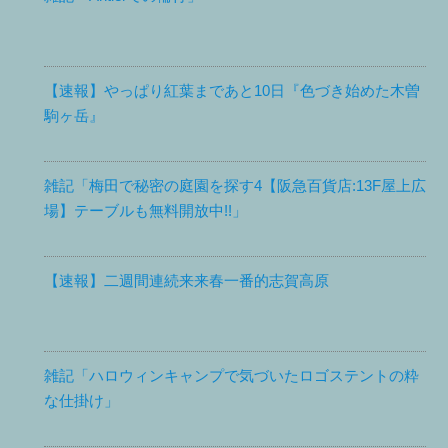
【速報】やっぱり紅葉まであと10日『色づき始めた木曽
駒ヶ岳』
雑記「梅田で秘密の庭園を探す4【阪急百貨店:13F屋上広
場】テーブルも無料開放中!!」
【速報】二週間連続来来春一番的志賀高原
雑記「ハロウィンキャンプで気づいたロゴステントの粋
な仕掛け」