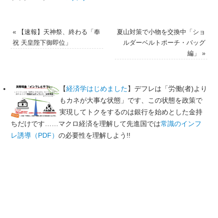
«
【速報】天神祭、終わる「奉
夏山対策で小物を交換中「ショ
祝 天皇陛下御即位」
ルダーベルトポーチ・バッグ
編」
»
【
経済学はじめました
】デフレは「労働(者)より
もカネが大事な状態」です、この状態を政策で
実現してトクをするのは銀行を始めとした金持
ちだけです……マクロ経済を理解して先進国では
常識のインフ
レ誘導（PDF）
の必要性を理解しよう!!