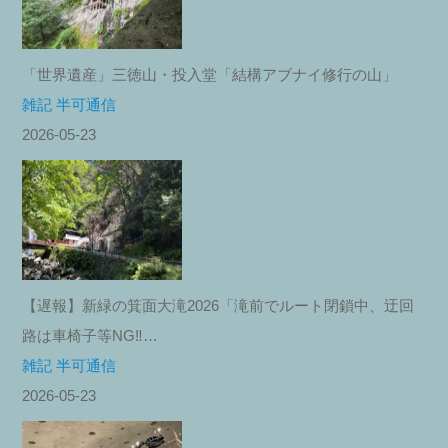
「世界遺産」三徳山・投入堂「結構アブナイ修行の山」
雑記 半可通信
2026-05-23
【遅報】新緑の箕面大滝2026「滝前でルート閉鎖中、迂回
路は車椅子等NG‼︎…
雑記 半可通信
2026-05-23