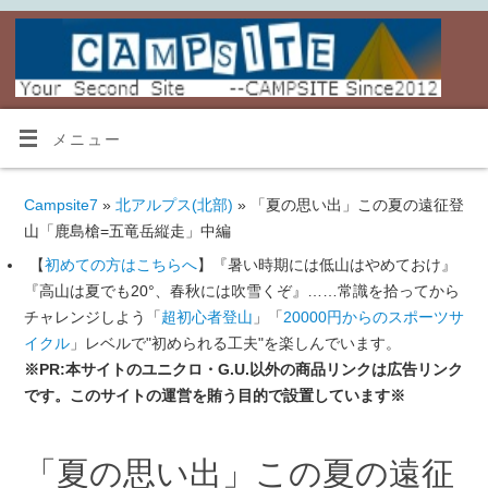
メニュー
Campsite7
»
北アルプス(北部)
» 「夏の思い出」この夏の遠征登
山「鹿島槍=五竜岳縦走」中編
【
初めての方はこちらへ
】『暑い時期には低山はやめておけ』
『高山は夏でも20°、春秋には吹雪くぞ』……常識を拾ってから
チャレンジしよう「
超初心者登山
」「
20000円からのスポーツサ
イクル
」レベルで"初められる工夫"を楽しんでいます。
※PR:本サイトのユニクロ・G.U.以外の商品リンクは広告リンク
です。このサイトの運営を賄う目的で設置しています※
「夏の思い出」この夏の遠征