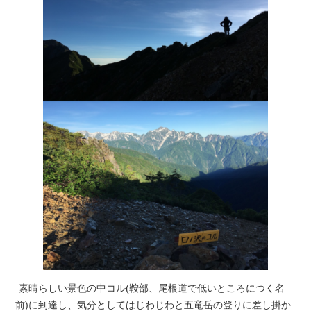
素晴らしい景色の中コル(鞍部、尾根道で低いところにつく名
前)に到達し、気分としてはじわじわと五竜岳の登りに差し掛か