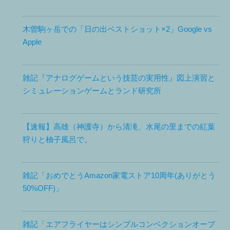
木曽駒ヶ岳での「日の出ベストショット×2」Google vs
Apple
雑記『アナログゲームという技芸の実用性』図上演習と
シミュレーションゲームとランド研究所
【速報】高雄（神護寺）から清滝、水尾の里までの紅葉
狩りと柚子風呂で。
雑記「おめでとうAmazon家電ストア10周年(ありがとう
50%OFF)」
雑記「エアフライヤーはシンプルコンベクションオーブ