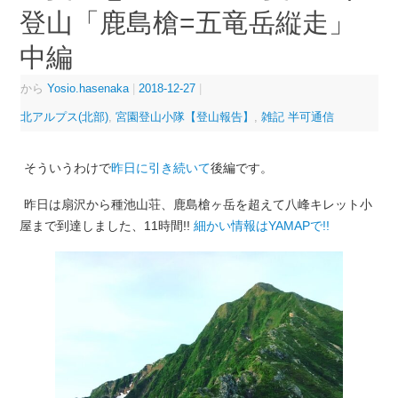
登山「鹿島槍=五竜岳縦走」
中編
から
Yosio.hasenaka
|
2018-12-27
|
北アルプス(北部)
,
宮園登山小隊【登山報告】
,
雑記 半可通信
そういうわけで
昨日に引き続いて
後編です。
昨日は扇沢から種池山荘、鹿島槍ヶ岳を超えて八峰キレット小
屋まで到達しました、11時間!!
細かい情報はYAMAPで!!