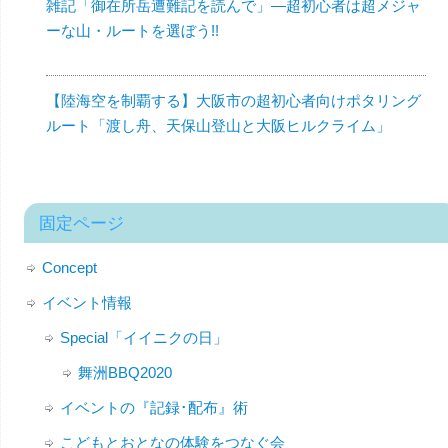
雑記「御在所岳遭難記を読んで」—超初心者は超メジャ
ーな山・ルートを選ぼう!!
【陸海空を制覇する】大阪市の超初心者向けポタリング
ルート「渡し舟、天保山登山と大阪ヒルクライム」
固定ページ
Concept
イベント情報
Special「イイニクの日」
舞洲BBQ2020
イベントの『記録･配布』術
こどもとおとなの体験をつなぐ会