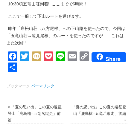
10:30頃五竜山荘到着!! ここまでで6時間!!
ここで一服して下山ルートを選びます。
昨年「唐松山荘→八方尾根」への下山路を使ったので、今回は
「五竜山荘→遠見尾根」のルートを使ったのですが……これは
また次回!!
Facebook
Twitter
Mixi
Pocket
Line
Email
Copy
Share
Link
共
有
ブックマーク
パーマリンク
.
«
「夏の思い出」この夏の遠征
「夏の思い出」この夏の遠征登
登山「鹿島槍=五竜岳縦走」前
山「鹿島槍=五竜岳縦走」後編
篇
»