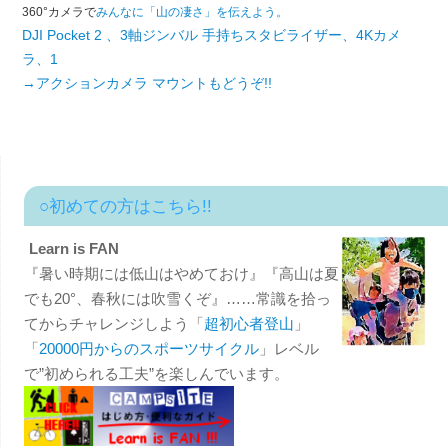
360°カメラで
みんなに「山の凄さ」を伝えよう。
DJI Pocket 2 、3軸ジンバル 手持ちスタビライザー、4Kカメ
ラ、1
→アクションカメラ マウントもどうぞ!!
○初めての方はこちら!!
Learn is FAN
『暑い時期には低山はやめておけ』『高山は夏
でも20°、春秋には吹雪くぞ』……常識を拾っ
てからチャレンジしよう「
超初心者登山
」
「
20000円からのスポーツサイクル
」レベル
で”初められる工夫”を楽しんでいます。