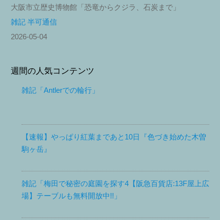
大阪市立歴史博物館「恐竜からクジラ、石炭まで」
雑記 半可通信
2026-05-04
週間の人気コンテンツ
雑記「Antlerでの輪行」
【速報】やっぱり紅葉まであと10日『色づき始めた木曽
駒ヶ岳』
雑記「梅田で秘密の庭園を探す4【阪急百貨店:13F屋上広
場】テーブルも無料開放中!!」