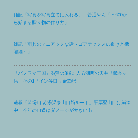
雑記「写真を写真立てに入れる」…普通やん「￥600か
ら始まる贈り物の作り方」
雑記「雨具のマニアックな話～ゴアテックスの働きと機
能編～」
「パノラマ王国」滋賀の3指に入る湖西の天井「武奈ヶ
岳」その1「イン谷口→金糞峠」
速報「苗場山-赤湯温泉山口館ルート」平票登山口は崩壊
中「今年の山道はダメージが大きい!!」