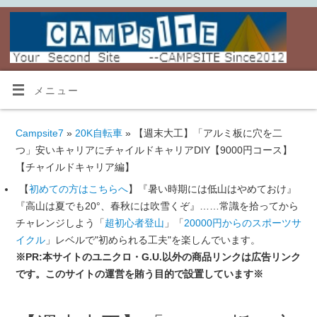
メニュー
Campsite7
»
20K自転車
» 【週末大工】「アルミ板に穴を二
つ」安いキャリアにチャイルドキャリアDIY【9000円コース】
【チャイルドキャリア編】
【
初めての方はこちらへ
】『暑い時期には低山はやめておけ』
『高山は夏でも20°、春秋には吹雪くぞ』……常識を拾ってから
チャレンジしよう「
超初心者登山
」「
20000円からのスポーツサ
イクル
」レベルで"初められる工夫"を楽しんでいます。
※PR:本サイトのユニクロ・G.U.以外の商品リンクは広告リンク
です。このサイトの運営を賄う目的で設置しています※