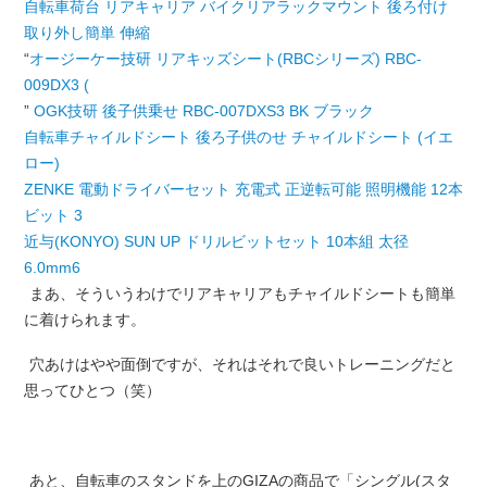
自転車荷台 リアキャリア バイクリアラックマウント 後ろ付け
取り外し簡単 伸縮
“
オージーケー技研 リアキッズシート(RBCシリーズ) RBC-
009DX3 (
”
OGK技研 後子供乗せ RBC-007DXS3 BK ブラック
自転車チャイルドシート 後ろ子供のせ チャイルドシート (イエ
ロー)
ZENKE 電動ドライバーセット 充電式 正逆転可能 照明機能 12本
ビット 3
近与(KONYO) SUN UP ドリルビットセット 10本組 太径
6.0mm6
まあ、そういうわけでリアキャリアもチャイルドシートも簡単
に着けられます。
穴あけはやや面倒ですが、それはそれで良いトレーニングだと
思ってひとつ（笑）
あと、自転車のスタンドを上のGIZAの商品で「シングル(スタ