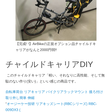
【完成! !】AirBikeの正規オプション品チャイルドキ
ャリアがなんと2000円弱‼︎
チャイルドキャリアDIY
このチャイルドキャリア「軽い、それなりに高性能、そして無
駄のない作り(安い)」といい感じの商品です。
自転車荷台 リアキャリア バイクリアラックマウント 後ろ付け
取り外し簡単 伸縮
“
オージーケー技研 リアキッズシート(RBCシリーズ) RBC-
009DX3 (