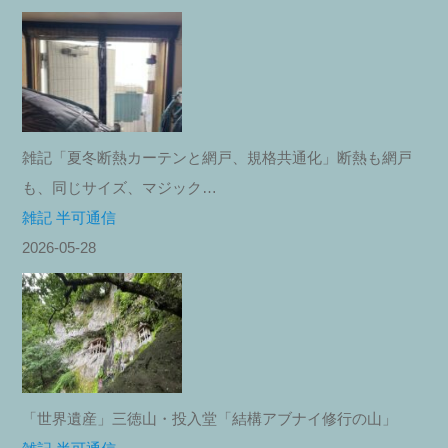
雑記「夏冬断熱カーテンと網戸、規格共通化」断熱も網戸
も、同じサイズ、マジック…
雑記 半可通信
2026-05-28
「世界遺産」三徳山・投入堂「結構アブナイ修行の山」