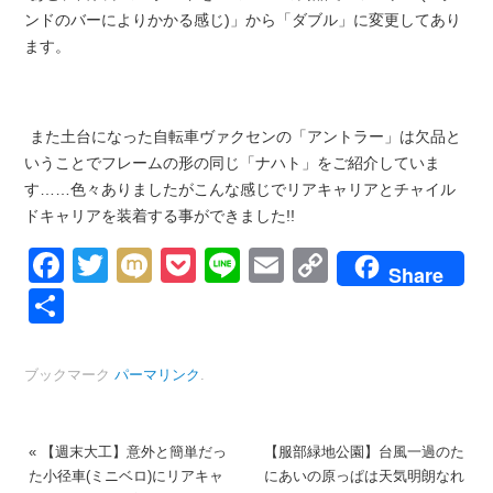
ンドのバーによりかかる感じ)」から「ダブル」に変更してあり
ます。
また土台になった自転車ヴァクセンの「アントラー」は欠品と
いうことでフレームの形の同じ「ナハト」をご紹介していま
す……色々ありましたがこんな感じでリアキャリアとチャイル
ドキャリアを装着する事ができました!!
Facebook
Twitter
Mixi
Pocket
Line
Email
Copy
Share
Link
共
有
ブックマーク
パーマリンク
.
«
【週末大工】意外と簡単だっ
【服部緑地公園】台風一過のた
た小径車(ミニベロ)にリアキャ
にあいの原っぱは天気明朗なれ