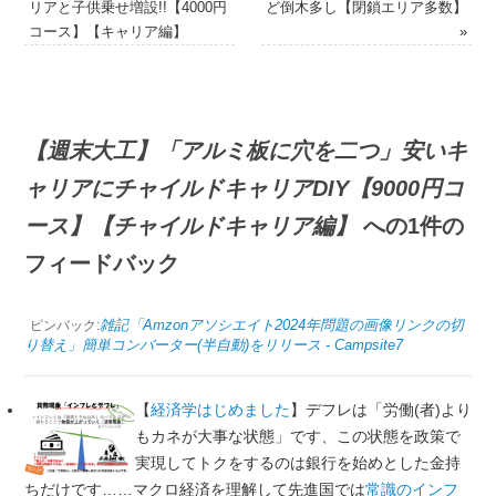
リアと子供乗せ増設!!【4000円
ど倒木多し【閉鎖エリア多数】
コース】【キャリア編】
»
【週末大工】「アルミ板に穴を二つ」安いキ
ャリアにチャイルドキャリアDIY【9000円コ
ース】【チャイルドキャリア編】
への1件の
フィードバック
雑記「Amzonアソシエイト2024年問題の画像リンクの切
ピンバック:
り替え」簡単コンバーター(半自動)をリリース - Campsite7
【
経済学はじめました
】デフレは「労働(者)より
もカネが大事な状態」です、この状態を政策で
実現してトクをするのは銀行を始めとした金持
ちだけです……マクロ経済を理解して先進国では
常識のインフ